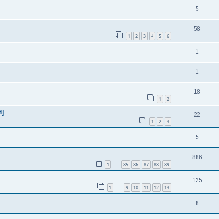
5
58
1
2
3
4
5
6
1
1
18
1
2
H]
22
1
2
3
5
886
1
85
86
87
88
89
...
125
1
9
10
11
12
13
...
8