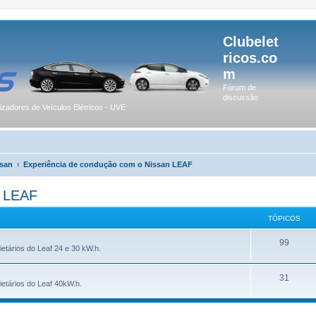
Clubelet
ricos.co
m
Fórum de
discussão
lizadores de Veículos Elétricos - UVE
san
Experiência de condução com o Nissan LEAF
n LEAF
TÓPICOS
99
etários do Leaf 24 e 30 kW.h.
31
ietários do Leaf 40kW.h.