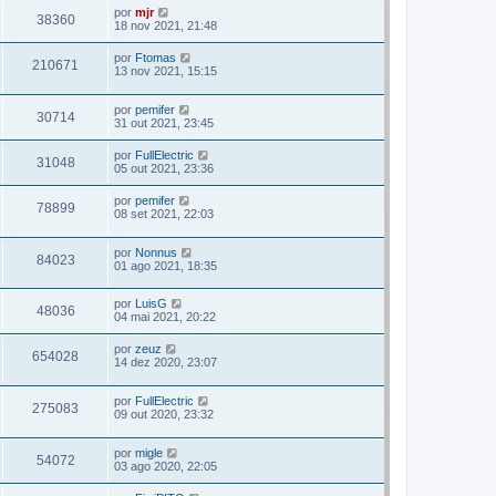
por
mjr
38360
18 nov 2021, 21:48
por
Ftomas
210671
13 nov 2021, 15:15
por
pemifer
30714
31 out 2021, 23:45
por
FullElectric
31048
05 out 2021, 23:36
por
pemifer
78899
08 set 2021, 22:03
por
Nonnus
84023
01 ago 2021, 18:35
por
LuisG
48036
04 mai 2021, 20:22
por
zeuz
654028
14 dez 2020, 23:07
por
FullElectric
275083
09 out 2020, 23:32
por
migle
54072
03 ago 2020, 22:05