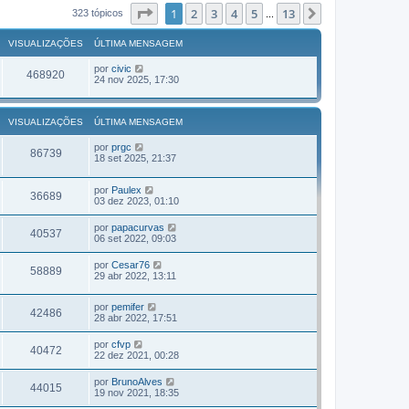
m
ú
Página
1
de
13
1
2
3
4
5
13
Próximo
323 tópicos
...
a
l
M
t
e
i
VISUALIZAÇÕES
ÚLTIMA MENSAGEM
n
m
s
a
por
civic
a
468920
M
24 nov 2025, 17:30
g
e
e
n
m
s
a
VISUALIZAÇÕES
ÚLTIMA MENSAGEM
g
e
por
prgc
m
86739
18 set 2025, 21:37
por
Paulex
36689
03 dez 2023, 01:10
por
papacurvas
40537
06 set 2022, 09:03
por
Cesar76
58889
29 abr 2022, 13:11
por
pemifer
42486
28 abr 2022, 17:51
por
cfvp
40472
22 dez 2021, 00:28
por
BrunoAlves
44015
19 nov 2021, 18:35