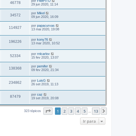
por
FiwiPITO
46778
29 jun 2020, 11:14
por
Mikel
34572
09 jun 2020, 16:09
por
papacurvas
114927
13 mai 2020, 19:08
por
kony76
196226
13 mar 2020, 10:52
por
rnlcarlov
52334
15 fev 2020, 13:07
por
pemifer
138368
09 fev 2020, 21:34
por
LuisG
234862
26 set 2019, 11:13
por
caz
87479
19 set 2019, 20:08
Página
1
de
13
1
2
3
4
5
13
Próximo
323 tópicos
...
Ir para