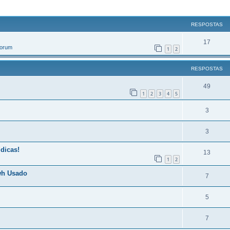
r
uisa avançada
RESPOSTAS
17
Forum
1
2
RESPOSTAS
49
1
2
3
4
5
3
3
 dicas!
13
1
2
wh Usado
7
5
7