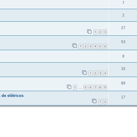
7
2
27
1
2
3
53
1
2
3
4
5
6
8
33
1
2
3
4
89
1
5
6
7
8
9
...
 de elétricos
17
1
2