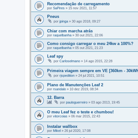
Recomendação de carregamento
por
SaPires
»
15 nov 2021, 11:57
Pneus
por
jpinga
»
30 ago 2018, 09:27
Chiar com marcha atrás
por
raquelbanha
»
30 out 2021, 22:06
Como consigo carregar o meu 24kw a 100%?
por
raquelbanha
»
05 out 2021, 21:23
Leaf spy
por
Carloselmano
»
14 ago 2015, 22:28
Primeira viagem sempre em VE [360km - 30kW
por
rjspedition
»
24 jul 2021, 10:51
Plano de Manutenções Leaf 2
por
rsandalo
»
10 dez 2019, 08:34
12. Barra
por
pauloguerreiro
»
03 ago 2013, 19:45
O meu Leaf fez o teste e chumbou!
por
vitorcoias
»
06 mar 2015, 22:43
Instalar wallbox
por
Mikel
»
26 jul 2020, 17:08