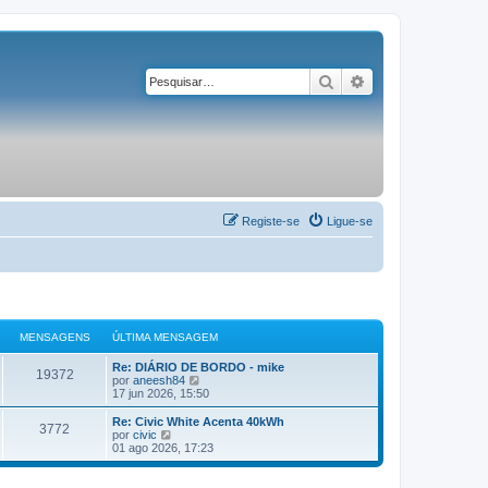
Pesquisar
Pesquisa avançad
Registe-se
Ligue-se
MENSAGENS
ÚLTIMA MENSAGEM
Re: DIÁRIO DE BORDO - mike
19372
V
por
aneesh84
e
17 jun 2026, 15:50
j
a
Re: Civic White Acenta 40kWh
3772
a
V
por
civic
ú
e
01 ago 2026, 17:23
l
j
t
a
i
a