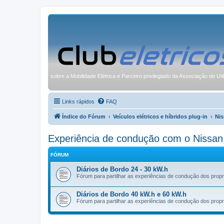
sobre a Mobilidade Elétrica e Parceiro privilegiado da Associação de Uti
Links rápidos
FAQ
Índice do Fórum
Veículos elétricos e híbridos plug-in
Nis
Experiência de condução com o Nissa
FÓRUM
Diários de Bordo 24 - 30 kW.h
Fórum para partilhar as experiências de condução dos propri
Diários de Bordo 40 kW.h e 60 kW.h
Fórum para partilhar as experiências de condução dos propr