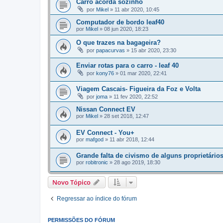
Carro acorda sozinho
por
Mikel
»
11 abr 2020, 10:45
Computador de bordo leaf40
por
Mikel
»
08 jun 2020, 18:23
O que trazes na bagageira?
por
papacurvas
»
15 abr 2020, 23:30
Enviar rotas para o carro - leaf 40
por
kony76
»
01 mar 2020, 22:41
Viagem Cascais- Figueira da Foz e Volta
por
joma
»
11 fev 2020, 22:52
Nissan Connect EV
por
Mikel
»
28 set 2018, 12:47
EV Connect - You+
por
mafgod
»
11 abr 2018, 12:44
Grande falta de civismo de alguns proprietários
por
robitronic
»
28 ago 2019, 18:30
Novo Tópico
Regressar ao índice do fórum
PERMISSÕES DO FÓRUM