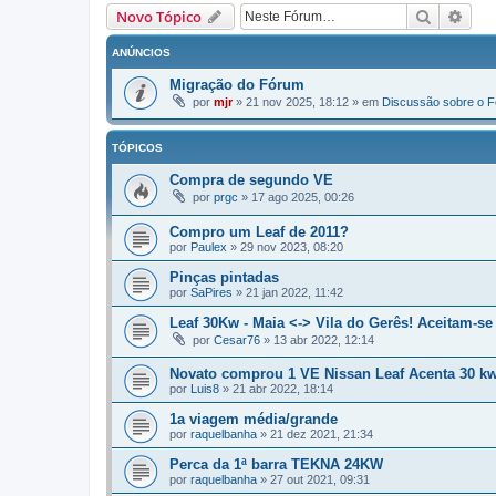
Pesquisa
Pesq
Novo Tópico
ANÚNCIOS
Migração do Fórum
por
mjr
»
21 nov 2025, 18:12
» em
Discussão sobre o 
TÓPICOS
Compra de segundo VE
por
prgc
»
17 ago 2025, 00:26
Compro um Leaf de 2011?
por
Paulex
»
29 nov 2023, 08:20
Pinças pintadas
por
SaPires
»
21 jan 2022, 11:42
Leaf 30Kw - Maia <-> Vila do Gerês! Aceitam-se
por
Cesar76
»
13 abr 2022, 12:14
Novato comprou 1 VE Nissan Leaf Acenta 30 k
por
Luis8
»
21 abr 2022, 18:14
1a viagem média/grande
por
raquelbanha
»
21 dez 2021, 21:34
Perca da 1ª barra TEKNA 24KW
por
raquelbanha
»
27 out 2021, 09:31