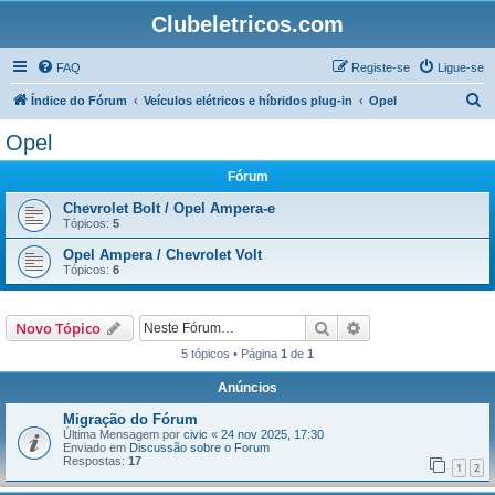
Clubeletricos.com
FAQ
Registe-se
Ligue-se
P
Índice do Fórum
Veículos elétricos e híbridos plug-in
Opel
e
Opel
s
Fórum
q
u
Chevrolet Bolt / Opel Ampera-e
Tópicos:
5
i
Opel Ampera / Chevrolet Volt
s
Tópicos:
6
a
r
Pesquisar
Pesquisa avançada
Novo Tópico
5 tópicos • Página
1
de
1
Anúncios
Migração do Fórum
Última Mensagem por
civic
«
24 nov 2025, 17:30
Enviado em
Discussão sobre o Forum
Respostas:
17
1
2