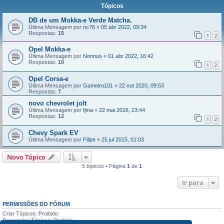
Tópicos
DB de um Mokka-e Verde Matcha.
Última Mensagem por
nc76
«
05 abr 2022, 09:34
Respostas:
15
1
2
Opel Mokka-e
Última Mensagem por
Nonnus
«
01 abr 2022, 16:42
Respostas:
10
1
2
Opel Corsa-e
Última Mensagem por
Gameiro101
«
22 out 2020, 09:53
Respostas:
7
novo chevrolet jolt
Última Mensagem por
fjma
«
22 mai 2016, 23:44
Respostas:
12
1
2
Chevy Spark EV
Última Mensagem por
Filipe
«
25 jul 2015, 01:03
Novo Tópico
5 tópicos • Página
1
de
1
Ir para
PERMISSÕES DO FÓRUM
Criar Tópicos: Proibido
Responder Tópicos: Proibido