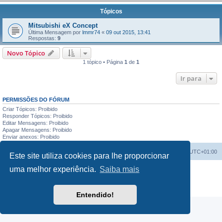
Tópicos
Mitsubishi eX Concept
Última Mensagem por
lmmr74
«
09 out 2015, 13:41
Respostas:
9
Novo Tópico
1 tópico • Página
1
de
1
Ir para
PERMISSÕES DO FÓRUM
Criar Tópicos: Proibido
Responder Tópicos: Proibido
Editar Mensagens: Proibido
Apagar Mensagens: Proibido
Enviar anexos: Proibido
Índice do Fórum
O Fuso Horário do Fórum é
UTC+01:00
Este site utiliza cookies para lhe proporcionar
uma melhor experiência.
Saiba mais
Desenvolvido por
phpBB
® Forum Software © phpBB Limited
Traduzido por:
phpBB Portugal
Privacidade
|
Termos
Entendido!