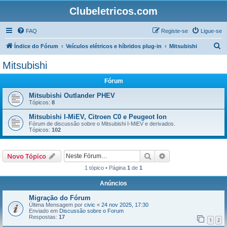
Clubeletricos.com
FAQ
Registe-se
Ligue-se
P
Índice do Fórum
Veículos elétricos e híbridos plug-in
Mitsubishi
e
Mitsubishi
s
Fórum
q
u
Mitsubishi Outlander PHEV
Tópicos:
8
i
Mitsubishi I-MiEV, Citroen C0 e Peugeot Ion
s
Fórum de discussão sobre o Mitsubishi I-MiEV e derivados.
Tópicos:
102
a
r
Pesquisar
Pesquisa avançada
Novo Tópico
1 tópico • Página
1
de
1
Anúncios
Migração do Fórum
Última Mensagem por
civic
«
24 nov 2025, 17:30
Enviado em
Discussão sobre o Forum
Respostas:
17
1
2