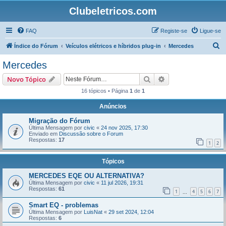
Clubeletricos.com
FAQ
Registe-se
Ligue-se
P
Índice do Fórum
Veículos elétricos e híbridos plug-in
Mercedes
e
Mercedes
s
Pesquisar
Pesquisa avançada
Novo Tópico
q
16 tópicos • Página
1
de
1
u
Anúncios
i
s
Migração do Fórum
Última Mensagem por
civic
«
24 nov 2025, 17:30
a
Enviado em
Discussão sobre o Forum
Respostas:
17
r
1
2
Tópicos
MERCEDES EQE OU ALTERNATIVA?
Última Mensagem por
civic
«
11 jul 2026, 19:31
Respostas:
61
1
4
5
6
7
...
Smart EQ - problemas
Última Mensagem por
LuisNat
«
29 set 2024, 12:04
Respostas:
6