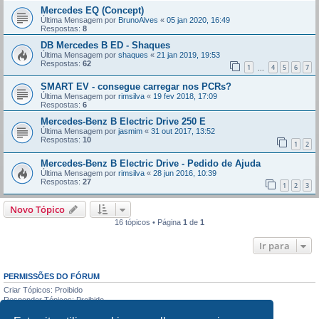
Mercedes EQ (Concept)
Última Mensagem por
BrunoAlves
«
05 jan 2020, 16:49
Respostas:
8
DB Mercedes B ED - Shaques
Última Mensagem por
shaques
«
21 jan 2019, 19:53
Respostas:
62
1
4
5
6
7
...
SMART EV - consegue carregar nos PCRs?
Última Mensagem por
rimsilva
«
19 fev 2018, 17:09
Respostas:
6
Mercedes-Benz B Electric Drive 250 E
Última Mensagem por
jasmim
«
31 out 2017, 13:52
Respostas:
10
1
2
Mercedes-Benz B Electric Drive - Pedido de Ajuda
Última Mensagem por
rimsilva
«
28 jun 2016, 10:39
Respostas:
27
1
2
3
Novo Tópico
16 tópicos • Página
1
de
1
Ir para
PERMISSÕES DO FÓRUM
Criar Tópicos: Proibido
Responder Tópicos: Proibido
Editar Mensagens: Proibido