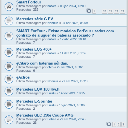
Smart Forfour
Última Mensagem por
nalves
«
03 jan 2024, 13:09
Respostas:
228
1
20
21
22
23
...
Mercedes série G EV
Última Mensagem por
Nonnus
«
04 abr 2023, 05:59
SMART ForFour - Existe modelos ForFour usados com
contrato de aluguer de baterias associado ?
Última Mensagem por
nalves
«
12 abr 2022, 10:10
Respostas:
7
Mercedes EQS 450+
Última Mensagem por
nalves
«
11 dez 2021, 01:59
Respostas:
7
eCitaro com baterias sólidas.
Última Mensagem por
cfvp
«
29 set 2021, 10:02
Respostas:
6
eActros
Última Mensagem por
Nonnus
«
27 set 2021, 15:23
Mercedes EQV 100 Kw.h
Última Mensagem por
LuisG
«
14 fev 2021, 18:25
Mercedes E-Sprinter
Última Mensagem por
LuisG
«
15 jan 2021, 16:06
Respostas:
2
Mercedes GLC 350e Coupe AMG
Última Mensagem por
Bebee
«
29 set 2020, 23:45
Respostas:
23
1
2
3