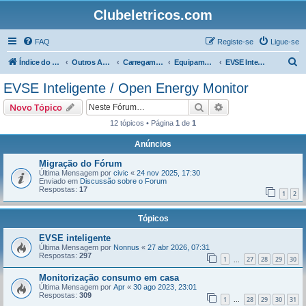
Clubeletricos.com
FAQ
Registe-se
Ligue-se
P
Índice do Fórum
Outros Assuntos
Carregamento
Equipamentos de carga - EVSEs
EVSE Inteligente / Open Energy Monitor
e
EVSE Inteligente / Open Energy Monitor
s
Pesquisar
Pesquisa avançada
Novo Tópico
q
12 tópicos • Página
1
de
1
u
Anúncios
i
s
Migração do Fórum
Última Mensagem por
civic
«
24 nov 2025, 17:30
a
Enviado em
Discussão sobre o Forum
Respostas:
17
r
1
2
Tópicos
EVSE inteligente
Última Mensagem por
Nonnus
«
27 abr 2026, 07:31
Respostas:
297
1
27
28
29
30
...
Monitorização consumo em casa
Última Mensagem por
Apr
«
30 ago 2023, 23:01
Respostas:
309
1
28
29
30
31
...