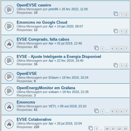
OpenEVSE caseiro
Última Mensagem por
prlm86
«
26 fev 2022, 11:00
Respostas:
10
1
2
Emoncms no Google Cloud
Última Mensagem por
Apr
«
14 jan 2020, 09:07
Respostas:
12
1
2
EVSE Comprado, falta cabos
Última Mensagem por
Apr
«
02 jul 2019, 12:46
Respostas:
63
1
4
5
6
7
...
EVSE - Ajuste Inteligente a Energia Disponivel
Última Mensagem por
Apr
«
22 fev 2019, 19:40
Respostas:
16
1
2
OpenEVSE
Última Mensagem por
Erbium
«
19 fev 2019, 10:24
Respostas:
9
OpenEnergyMonitor em Grafana
Última Mensagem por
soloam
«
18 fev 2019, 21:35
Respostas:
3
Emoncms
Última Mensagem por
VETL
«
09 out 2018, 23:10
Respostas:
61
1
4
5
6
7
...
EVSE Colaborativo
Última Mensagem por
Apr
«
20 jul 2018, 10:04
Respostas:
220
1
20
21
22
23
...