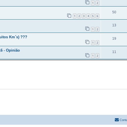
1
2
50
1
2
3
4
5
6
13
1
2
uitos Km´s) ???
19
1
2
6 - Opinião
11
1
2
Cont