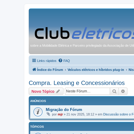
sobre a Mobilidade Elétrica e Parceiro privilegiado da Associação de Uti
Links rápidos
FAQ
Índice do Fórum
Veículos elétricos e híbridos plug-in
Nis
Compra. Leasing e Concessionários
Pesquisa
Pesq
Novo Tópico
ANÚNCIOS
Migração do Fórum
por
mjr
»
21 nov 2025, 18:12
» em
Discussão sobre o 
TÓPICOS