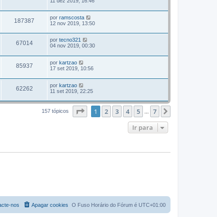
11 dez 2019, 16:46
por
ramscosta
187387
12 nov 2019, 13:50
por
tecno321
67014
04 nov 2019, 00:30
por
kartzao
85937
17 set 2019, 10:56
por
kartzao
62262
11 set 2019, 22:25
Página
1
de
7
1
2
3
4
5
7
Próximo
157 tópicos
...
Ir para
acte-nos
Apagar cookies
O Fuso Horário do Fórum é
UTC+01:00