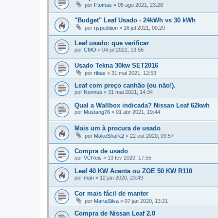
por
Ftomas
»
05 ago 2021, 23:28
"Budget" Leaf Usado - 24kWh vs 30 kWh
por
rjspedition
»
16 jul 2021, 00:29
Leaf usado: que verificar
por
CMO
»
04 jul 2021, 13:56
Usado Tekna 30kw SET2016
por
ribas
»
31 mai 2021, 12:53
Leaf com preço canhão (ou não!).
por
Nonnus
»
31 mai 2021, 14:34
Qual a Wallbox indicada? Nissan Leaf 62kwh
por
Mustang76
»
01 abr 2021, 19:44
Mais um à procura de usado
por
MakoShark2
»
22 out 2020, 09:57
Compra de usado
por
VCReis
»
13 fev 2020, 17:55
Leaf 40 KW Acenta ou ZOE 50 KW R110
por
man
»
12 jan 2020, 23:49
Cor mais fácil de manter
por
MartaSilva
»
07 jan 2020, 13:21
Compra de Nissan Leaf 2.0