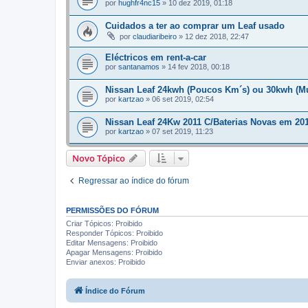
por
hughfr4nc15
»
10 dez 2019, 01:18
Cuidados a ter ao comprar um Leaf usado
por
claudiaribeiro
»
12 dez 2018, 22:47
Eléctricos em rent-a-car
por
santanamos
»
14 fev 2018, 00:18
Nissan Leaf 24kwh (Poucos Km´s) ou 30kwh (M
por
kartzao
»
06 set 2019, 02:54
Nissan Leaf 24Kw 2011 C/Baterias Novas em 201
por
kartzao
»
07 set 2019, 11:23
Novo Tópico
Regressar ao índice do fórum
PERMISSÕES DO FÓRUM
Criar Tópicos: Proibido
Responder Tópicos: Proibido
Editar Mensagens: Proibido
Apagar Mensagens: Proibido
Enviar anexos: Proibido
Índice do Fórum