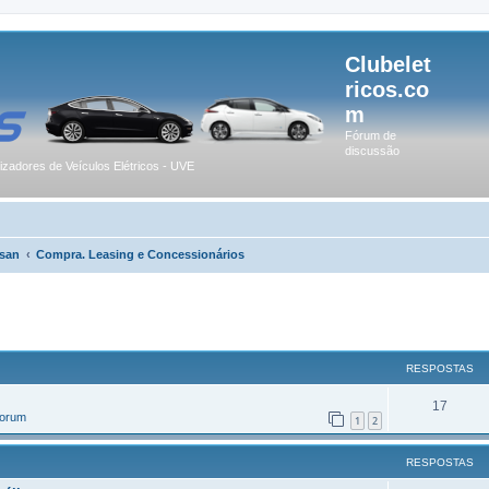
Clubelet
ricos.co
m
Fórum de
discussão
lizadores de Veículos Elétricos - UVE
san
Compra. Leasing e Concessionários
r
uisa avançada
RESPOSTAS
17
Forum
1
2
RESPOSTAS