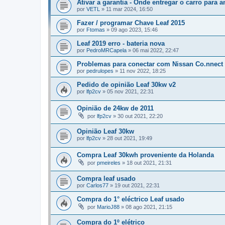
Ativar a garantia - Onde entregar o carro para a
por
VETL
»
11 mar 2024, 16:50
Fazer / programar Chave Leaf 2015
por
Ftomas
»
09 ago 2023, 15:46
Leaf 2019 erro - bateria nova
por
PedroMRCapela
»
06 mai 2022, 22:47
Problemas para conectar com Nissan Co.nnect
por
pedrulopes
»
11 nov 2022, 18:25
Pedido de opinião Leaf 30kw v2
por
lfp2cv
»
05 nov 2021, 22:31
Opinião de 24kw de 2011
por
lfp2cv
»
30 out 2021, 22:20
Opinião Leaf 30kw
por
lfp2cv
»
28 out 2021, 19:49
Compra Leaf 30kwh proveniente da Holanda
por
pmeireles
»
18 out 2021, 21:31
Compra leaf usado
por
Carlos77
»
19 out 2021, 22:31
Compra do 1° eléctrico Leaf usado
por
MarioJ88
»
08 ago 2021, 21:15
Compra do 1º elétrico