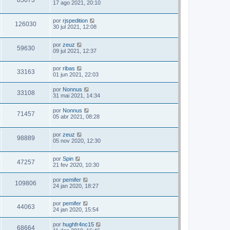
85073
17 ago 2021, 20:10
por
rjspedition
126030
30 jul 2021, 12:08
por
zeuz
59630
09 jul 2021, 12:37
por
ribas
33163
01 jun 2021, 22:03
por
Nonnus
33108
31 mai 2021, 14:34
por
Nonnus
71457
05 abr 2021, 08:28
por
zeuz
98889
05 nov 2020, 12:30
por
Spin
47257
21 fev 2020, 10:30
por
pemifer
109806
24 jan 2020, 18:27
por
pemifer
44063
24 jan 2020, 15:54
por
hughfr4nc15
68664