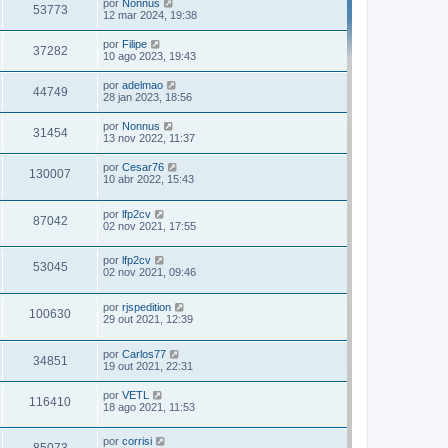
por
Nonnus
53773
12 mar 2024, 19:38
por
Filipe
37282
10 ago 2023, 19:43
por
adelmao
44749
28 jan 2023, 18:56
por
Nonnus
31454
13 nov 2022, 11:37
por
Cesar76
130007
10 abr 2022, 15:43
por
lfp2cv
87042
02 nov 2021, 17:55
por
lfp2cv
53045
02 nov 2021, 09:46
por
rjspedition
100630
29 out 2021, 12:39
por
Carlos77
34851
19 out 2021, 22:31
por
VETL
116410
18 ago 2021, 11:53
por
corrisi