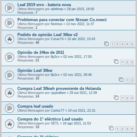
Leaf 2019 erro - bateria nova
Última Mensagem por
adelmao
«
28 jan 2023, 18:56
Respostas:
7
Problemas para conectar com Nissan Co.nnect
Última Mensagem por
Nonnus
«
13 nov 2022, 11:37
Respostas:
2
Pedido de opinião Leaf 30kw v2
Última Mensagem por
Cesar76
«
10 abr 2022, 15:43
Respostas:
40
1
2
3
4
5
Opinião de 24kw de 2011
Última Mensagem por
lfp2cv
«
02 nov 2021, 17:55
Respostas:
21
1
2
3
Opinião Leaf 30kw
Última Mensagem por
lfp2cv
«
02 nov 2021, 09:46
Respostas:
10
1
2
Compra Leaf 30kwh proveniente da Holanda
Última Mensagem por
rjspedition
«
29 out 2021, 12:39
Respostas:
24
1
2
3
Compra leaf usado
Última Mensagem por
Carlos77
«
19 out 2021, 22:31
Compra do 1° eléctrico Leaf usado
Última Mensagem por
VETL
«
18 ago 2021, 11:53
Respostas:
33
1
2
3
4