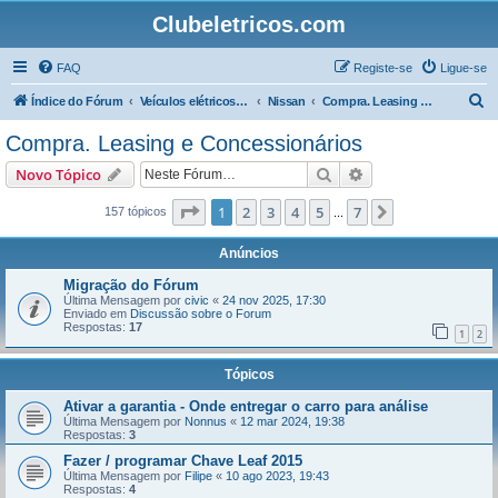
Clubeletricos.com
FAQ
Registe-se
Ligue-se
P
Índice do Fórum
Veículos elétricos e híbridos plug-in
Nissan
Compra. Leasing e Concessionários
e
Compra. Leasing e Concessionários
s
Pesquisar
Pesquisa avançada
Novo Tópico
q
u
Página
1
de
7
1
2
3
4
5
7
Próximo
157 tópicos
...
i
Anúncios
s
Migração do Fórum
a
Última Mensagem por
civic
«
24 nov 2025, 17:30
Enviado em
Discussão sobre o Forum
r
Respostas:
17
1
2
Tópicos
Ativar a garantia - Onde entregar o carro para análise
Última Mensagem por
Nonnus
«
12 mar 2024, 19:38
Respostas:
3
Fazer / programar Chave Leaf 2015
Última Mensagem por
Filipe
«
10 ago 2023, 19:43
Respostas:
4