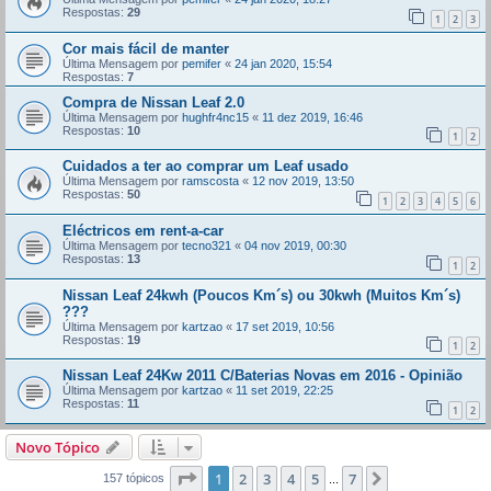
Respostas:
29
1
2
3
Cor mais fácil de manter
Última Mensagem por
pemifer
«
24 jan 2020, 15:54
Respostas:
7
Compra de Nissan Leaf 2.0
Última Mensagem por
hughfr4nc15
«
11 dez 2019, 16:46
Respostas:
10
1
2
Cuidados a ter ao comprar um Leaf usado
Última Mensagem por
ramscosta
«
12 nov 2019, 13:50
Respostas:
50
1
2
3
4
5
6
Eléctricos em rent-a-car
Última Mensagem por
tecno321
«
04 nov 2019, 00:30
Respostas:
13
1
2
Nissan Leaf 24kwh (Poucos Km´s) ou 30kwh (Muitos Km´s)
???
Última Mensagem por
kartzao
«
17 set 2019, 10:56
Respostas:
19
1
2
Nissan Leaf 24Kw 2011 C/Baterias Novas em 2016 - Opinião
Última Mensagem por
kartzao
«
11 set 2019, 22:25
Respostas:
11
1
2
Novo Tópico
Página
1
de
7
1
2
3
4
5
7
Próximo
157 tópicos
...