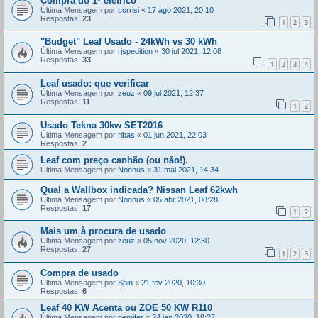
Compra do 1º elétrico
Última Mensagem por
corrisi
«
17 ago 2021, 20:10
Respostas:
23
1
2
3
"Budget" Leaf Usado - 24kWh vs 30 kWh
Última Mensagem por
rjspedition
«
30 jul 2021, 12:08
Respostas:
33
1
2
3
4
Leaf usado: que verificar
Última Mensagem por
zeuz
«
09 jul 2021, 12:37
Respostas:
11
1
2
Usado Tekna 30kw SET2016
Última Mensagem por
ribas
«
01 jun 2021, 22:03
Respostas:
2
Leaf com preço canhão (ou não!).
Última Mensagem por
Nonnus
«
31 mai 2021, 14:34
Qual a Wallbox indicada? Nissan Leaf 62kwh
Última Mensagem por
Nonnus
«
05 abr 2021, 08:28
Respostas:
17
1
2
Mais um à procura de usado
Última Mensagem por
zeuz
«
05 nov 2020, 12:30
Respostas:
27
1
2
3
Compra de usado
Última Mensagem por
Spin
«
21 fev 2020, 10:30
Respostas:
6
Leaf 40 KW Acenta ou ZOE 50 KW R110
Última Mensagem por
pemifer
«
24 jan 2020, 18:27