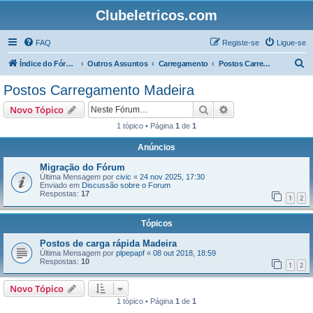
Clubeletricos.com
FAQ
Registe-se
Ligue-se
P
Índice do Fórum
Outros Assuntos
Carregamento
Postos Carregamento Madeira
e
Postos Carregamento Madeira
s
Pesquisar
Pesquisa avançada
Novo Tópico
q
1 tópico • Página
1
de
1
u
Anúncios
i
s
Migração do Fórum
Última Mensagem por
civic
«
24 nov 2025, 17:30
a
Enviado em
Discussão sobre o Forum
Respostas:
17
r
1
2
Tópicos
Postos de carga rápida Madeira
Última Mensagem por
plpepapf
«
08 out 2018, 18:59
Respostas:
10
1
2
Novo Tópico
1 tópico • Página
1
de
1