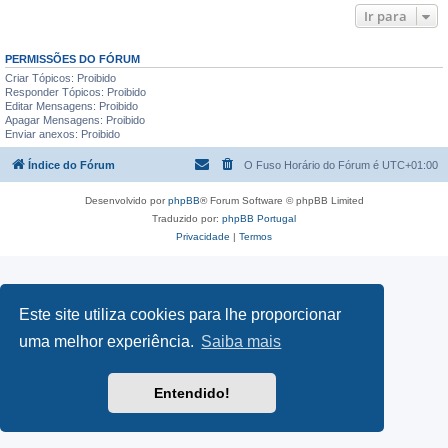
Ir para
PERMISSÕES DO FÓRUM
Criar Tópicos: Proibido
Responder Tópicos: Proibido
Editar Mensagens: Proibido
Apagar Mensagens: Proibido
Enviar anexos: Proibido
Índice do Fórum
O Fuso Horário do Fórum é
UTC+01:00
Desenvolvido por
phpBB
® Forum Software © phpBB Limited
Traduzido por:
phpBB Portugal
Privacidade
|
Termos
Este site utiliza cookies para lhe proporcionar
uma melhor experiência.
Saiba mais
Entendido!