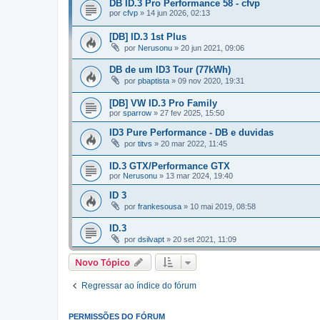
DB ID.3 Pro Performance 58 - cfvp
por
cfvp
»
14 jun 2026, 02:13
[DB] ID.3 1st Plus
por
Nerusonu
»
20 jun 2021, 09:06
DB de um ID3 Tour (77kWh)
por
pbaptista
»
09 nov 2020, 19:31
[DB] VW ID.3 Pro Family
por
sparrow
»
27 fev 2025, 15:50
ID3 Pure Performance - DB e duvidas
por
titvs
»
20 mar 2022, 11:45
ID.3 GTX/Performance GTX
por
Nerusonu
»
13 mar 2024, 19:40
ID 3
por
frankesousa
»
10 mai 2019, 08:58
ID.3
por
dsilvapt
»
20 set 2021, 11:09
Novo Tópico
Regressar ao índice do fórum
PERMISSÕES DO FÓRUM