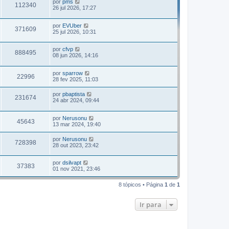
por
pms
112340
26 jul 2026, 17:27
por
EVUber
371609
25 jul 2026, 10:31
por
cfvp
888495
08 jun 2026, 14:16
por
sparrow
22996
28 fev 2025, 11:03
por
pbaptista
231674
24 abr 2024, 09:44
por
Nerusonu
45643
13 mar 2024, 19:40
por
Nerusonu
728398
28 out 2023, 23:42
por
dsilvapt
37383
01 nov 2021, 23:46
8 tópicos • Página
1
de
1
Ir para