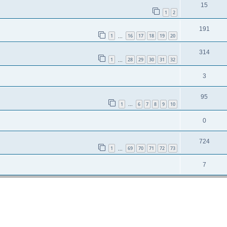
15
1
2
191
1
16
17
18
19
20
...
314
1
28
29
30
31
32
...
3
95
1
6
7
8
9
10
...
0
724
1
69
70
71
72
73
...
7