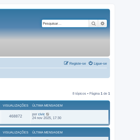
Pesquisar
Pesquisa avançad
Registe-se
Ligue-se
8 tópicos • Página
1
de
1
VISUALIZAÇÕES
ÚLTIMA MENSAGEM
por
civic
468872
24 nov 2025, 17:30
VISUALIZAÇÕES
ÚLTIMA MENSAGEM