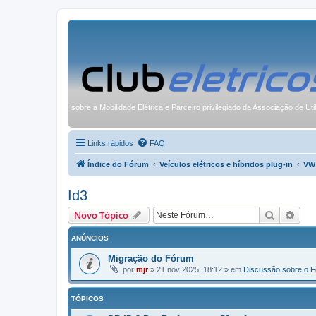
sobre a Mobilidade Elétrica e Parceiro privilegiado da Associação de Uti
Links rápidos
FAQ
Índice do Fórum
Veículos elétricos e híbridos plug-in
VW
Id3
Pesquisa
Pesq
Novo Tópico
ANÚNCIOS
Migração do Fórum
por
mjr
»
21 nov 2025, 18:12
» em
Discussão sobre o 
TÓPICOS