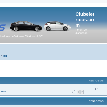
Clubelet
ricos.co
m
Fórum de
discussão
lizadores de Veículos Elétricos - UVE
Id3
r
uisa avançada
RESPOSTAS
17
Forum
1
2
RESPOSTAS