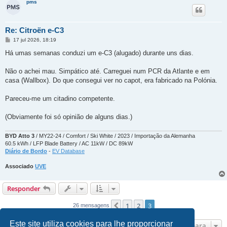
pms
Re: Citroën e-C3
M
17 jul 2026, 18:19
e
n
Há umas semanas conduzi um e-C3 (alugado) durante uns dias.
s
a
g
Não o achei mau. Simpático até. Carreguei num PCR da Atlante e em
e
casa (Wallbox). Do que consegui ver no capot, era fabricado na Polónia.
m
Pareceu-me um citadino competente.
(Obviamente foi só opinião de alguns dias.)
BYD Atto 3
/ MY22-24 / Comfort / Ski White / 2023 / Importação da Alemanha
60.5 kWh / LFP Blade Battery / AC 11kW / DC 89kW
Diário de Bordo
-
EV Database
Associado
UVE
Responder
1
2
3
Anterior
26 mensagens
Este site utiliza cookies para lhe proporcionar
Ir para