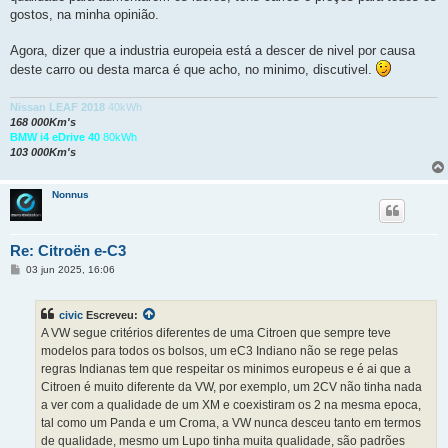
gostos, na minha opinião.
Agora, dizer que a industria europeia está a descer de nivel por causa
deste carro ou desta marca é que acho, no minimo, discutivel.
Nissan LEAF 2018
40kWh
168 000Km's
BMW i4 eDrive 40
80kWh
103 000Km's
Nonnus
Re: Citroën e-C3
M
03 jun 2025, 16:06
e
n
s
civic
Escreveu:
a
g
A VW segue critérios diferentes de uma Citroen que sempre teve
e
modelos para todos os bolsos, um eC3 Indiano não se rege pelas
m
regras Indianas tem que respeitar os minimos europeus e é ai que a
Citroen é muito diferente da VW, por exemplo, um 2CV não tinha nada
a ver com a qualidade de um XM e coexistiram os 2 na mesma epoca,
tal como um Panda e um Croma, a VW nunca desceu tanto em termos
de qualidade, mesmo um Lupo tinha muita qualidade, são padrões