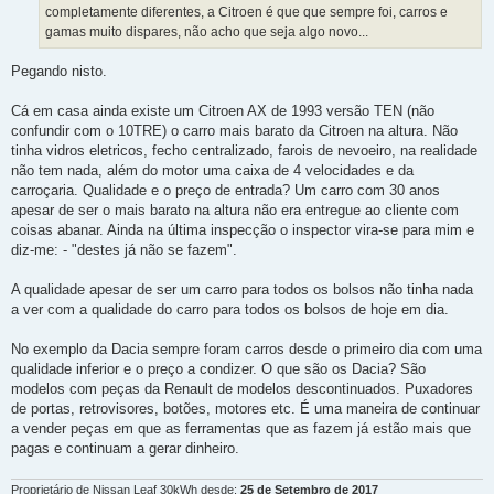
completamente diferentes, a Citroen é que que sempre foi, carros e
gamas muito dispares, não acho que seja algo novo...
Pegando nisto.
Cá em casa ainda existe um Citroen AX de 1993 versão TEN (não
confundir com o 10TRE) o carro mais barato da Citroen na altura. Não
tinha vidros eletricos, fecho centralizado, farois de nevoeiro, na realidade
não tem nada, além do motor uma caixa de 4 velocidades e da
carroçaria. Qualidade e o preço de entrada? Um carro com 30 anos
apesar de ser o mais barato na altura não era entregue ao cliente com
coisas abanar. Ainda na última inspecção o inspector vira-se para mim e
diz-me: - "destes já não se fazem".
A qualidade apesar de ser um carro para todos os bolsos não tinha nada
a ver com a qualidade do carro para todos os bolsos de hoje em dia.
No exemplo da Dacia sempre foram carros desde o primeiro dia com uma
qualidade inferior e o preço a condizer. O que são os Dacia? São
modelos com peças da Renault de modelos descontinuados. Puxadores
de portas, retrovisores, botões, motores etc. É uma maneira de continuar
a vender peças em que as ferramentas que as fazem já estão mais que
pagas e continuam a gerar dinheiro.
Proprietário de Nissan Leaf 30kWh desde:
25 de Setembro de 2017