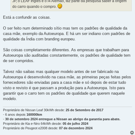
JP, o LEAF Inglês e o i4 Alemão, faz parte da pesquisa saber a origem
do carro quando o compro.
Está a confundir as coisas.
O ser feito num determinado sítio mas tem os padrões de qualidade da
casa mãe, exemplo da Autoeuropa. E há um ser indiano com padrões de
qualidade da Índia com branding europeu.
São coisas completamente diferentes. As empresas que trabalham para
Autoeuropa são auditadas constantemente, os padrões de qualidade tem
de ser compridos.
Talvez não saibas mas qualquer modelo antes de ser fabricado na
Autoeuropa é desenvolvido na casa mãe, as primeiras peças feitas pelos
fornecedores são enviadas para a casa mãe e só depois de estar tudo
visto e revisto é que passam a produção para a Autoeuropa. Isto para
garantir que o carro tem os padrões de qualidade que querem naquele
modelo.
Proprietário de Nissan Leaf 30kWh desde:
25 de Setembro de 2017
- 6 anos depois
160000km
-
30 de setembro 2024 entregue a Nissan ao abrigo da garantia para abate.
Proprietário de Kia e-Niro 64kWh desde:
05 de julho 2024
Proprietário de Peugeot e2008 desde:
07 de dezembro 2024