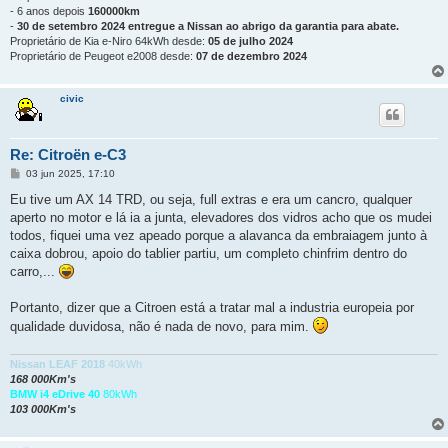
- 6 anos depois
160000km
-
30 de setembro 2024 entregue a Nissan ao abrigo da garantia para abate.
Proprietário de Kia e-Niro 64kWh desde:
05 de julho 2024
Proprietário de Peugeot e2008 desde:
07 de dezembro 2024
civic
Re: Citroën e-C3
M
03 jun 2025, 17:10
e
n
Eu tive um AX 14 TRD, ou seja, full extras e era um cancro, qualquer
s
aperto no motor e lá ia a junta, elevadores dos vidros acho que os mudei
a
g
todos, fiquei uma vez apeado porque a alavanca da embraiagem junto à
e
caixa dobrou, apoio do tablier partiu, um completo chinfrim dentro do
m
carro,...
Portanto, dizer que a Citroen está a tratar mal a industria europeia por
qualidade duvidosa, não é nada de novo, para mim.
Nissan LEAF 2018
40kWh
168 000Km's
BMW i4 eDrive 40
80kWh
103 000Km's