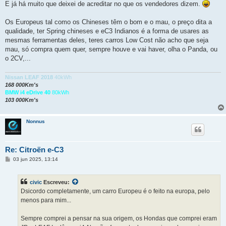
E já há muito que deixei de acreditar no que os vendedores dizem.
Os Europeus tal como os Chineses têm o bom e o mau, o preço dita a
qualidade, ter Spring chineses e eC3 Indianos é a forma de usares as
mesmas ferramentas deles, teres carros Low Cost não acho que seja
mau, só compra quem quer, sempre houve e vai haver, olha o Panda, ou
o 2CV,...
Nissan LEAF 2018
40kWh
168 000Km's
BMW i4 eDrive 40
80kWh
103 000Km's
Nonnus
Re: Citroën e-C3
M
03 jun 2025, 13:14
e
n
s
civic
Escreveu:
a
g
Dsicordo completamente, um carro Europeu é o feito na europa, pelo
e
menos para mim...
m
Sempre comprei a pensar na sua origem, os Hondas que comprei eram