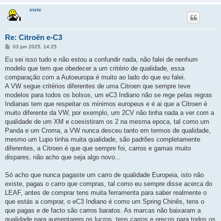
civic
Re: Citroën e-C3
M
03 jun 2025, 14:25
e
n
Eu sei isso tudo e não estou a confundir nada, não falei de nenhum
s
modelo que tem que obedecer a um critério de qualidade, essa
a
g
comparação com a Autoeuropa é muito ao lado do que eu falei.
e
A VW segue critérios diferentes de uma Citroen que sempre teve
m
modelos para todos os bolsos, um eC3 Indiano não se rege pelas regras
Indianas tem que respeitar os minimos europeus e é ai que a Citroen é
muito diferente da VW, por exemplo, um 2CV não tinha nada a ver com a
qualidade de um XM e coexistiram os 2 na mesma epoca, tal como um
Panda e um Croma, a VW nunca desceu tanto em termos de qualidade,
mesmo um Lupo tinha muita qualidade, são padrões completamente
diferentes, a Citroen é que que sempre foi, carros e gamas muito
dispares, não acho que seja algo novo...
Só acho que nunca pagaste um carro de qualidade Europeia, isto não
existe, pagas o carro que compras, tal como eu sempre disse acerca do
LEAF, antes de comprar tens muita ferramenta para saber realmente o
que estás a comprar, o eC3 Indiano é como um Spring Chinês, tens o
que pagas e de facto são carros baratos. As marcas não baixaram a
qualidade para aumentarem os lucros, tens carros e preços para todos os