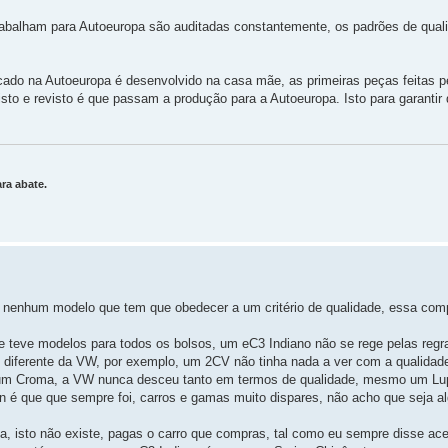
abalham para Autoeuropa são auditadas constantemente, os padrões de qual
cado na Autoeuropa é desenvolvido na casa mãe, as primeiras peças feitas p
sto e revisto é que passam a produção para a Autoeuropa. Isto para garantir
ra abate.
 de nenhum modelo que tem que obedecer a um critério de qualidade, essa co
e teve modelos para todos os bolsos, um eC3 Indiano não se rege pelas regr
to diferente da VW, por exemplo, um 2CV não tinha nada a ver com a qualida
um Croma, a VW nunca desceu tanto em termos de qualidade, mesmo um Lup
n é que que sempre foi, carros e gamas muito dispares, não acho que seja al
, isto não existe, pagas o carro que compras, tal como eu sempre disse ac