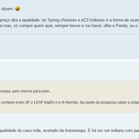
es dizem.
reço dita a qualidade, ter Spring chineses e eC3 Indianos é a forma de us
ja mau, só compra quem quer, sempre houve e vai haver, olha o Panda, ou o 
europa, pelo menos para mim...
omprei eram JP, o LEAF Inglês e o i4 Alemão, faz parte da pesquisa saber a ori
 qualidade da casa mãe, exemplo da Autoeuropa. E há um ser indiano com pa