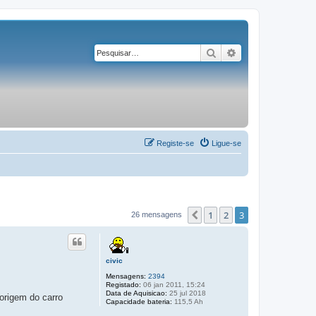
Pesquisar
Pesquisa avançad
Registe-se
Ligue-se
1
2
3
Anterior
26 mensagens
civic
Mensagens:
2394
Registado:
06 jan 2011, 15:24
Data de Aquisicao:
25 jul 2018
origem do carro
Capacidade bateria:
115,5 Ah