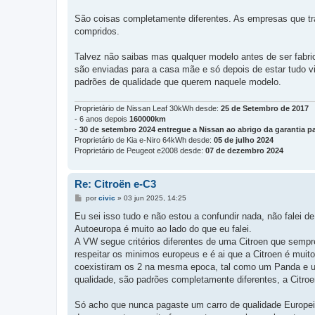
São coisas completamente diferentes. As empresas que tr
compridos.
Talvez não saibas mas qualquer modelo antes de ser fabri
são enviadas para a casa mãe e só depois de estar tudo vi
padrões de qualidade que querem naquele modelo.
Proprietário de Nissan Leaf 30kWh desde:
25 de Setembro de 2017
- 6 anos depois
160000km
-
30 de setembro 2024 entregue a Nissan ao abrigo da garantia pa
Proprietário de Kia e-Niro 64kWh desde:
05 de julho 2024
Proprietário de Peugeot e2008 desde:
07 de dezembro 2024
Re: Citroën e-C3
M
por
civic
»
03 jun 2025, 14:25
e
n
Eu sei isso tudo e não estou a confundir nada, não falei
s
Autoeuropa é muito ao lado do que eu falei.
a
g
A VW segue critérios diferentes de uma Citroen que sempr
e
respeitar os minimos europeus e é ai que a Citroen é mui
m
coexistiram os 2 na mesma epoca, tal como um Panda e 
qualidade, são padrões completamente diferentes, a Citroe
Só acho que nunca pagaste um carro de qualidade Europeia