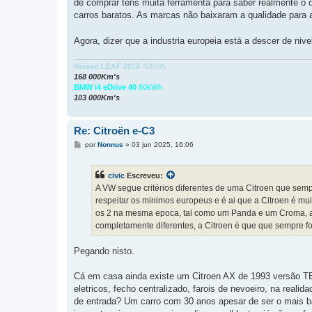
de comprar tens muita ferramenta para saber realmente o 
carros baratos. As marcas não baixaram a qualidade para 
Agora, dizer que a industria europeia está a descer de niv
Nissan LEAF 2018
40kWh
168 000Km's
BMW i4 eDrive 40
80kWh
103 000Km's
Re: Citroën e-C3
M
por
Nonnus
»
03 jun 2025, 16:06
e
n
s
civic
Escreveu:
a
g
A VW segue critérios diferentes de uma Citroen que sem
e
respeitar os minimos europeus e é ai que a Citroen é mu
m
os 2 na mesma epoca, tal como um Panda e um Croma, a
completamente diferentes, a Citroen é que que sempre fo
Pegando nisto.
Cá em casa ainda existe um Citroen AX de 1993 versão TEN
eletricos, fecho centralizado, farois de nevoeiro, na real
de entrada? Um carro com 30 anos apesar de ser o mais bar