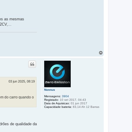
ares as mesmas
2CV,...
T
o
p
o
03 jun 2025, 08:19
Nonnus
Mensagens:
3904
gem do carro quando o
Registado:
10 set 2017, 04:43
Data de Aquisicao:
01 jun 2017
Capacidade bateria:
83,14 Ah 12 Barras
drões de qualidade da