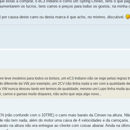
que estás a comprar, o eC3 Indiano é como um Spring Chinês, tens o que pag
aumentarem os lucros, tens carros e preços para todos os gostos, na minha o
el por causa deste carro ou desta marca é que acho, no minimo, discutivel.
pre teve modelos para todos os bolsos, um eC3 Indiano não se rege pelas regras 
ito diferente da VW, por exemplo, um 2CV não tinha nada a ver com a qualidade d
 VW nunca desceu tanto em termos de qualidade, mesmo um Lupo tinha muita qu
i, carros e gamas muito dispares, não acho que seja algo novo...
 (não confundir com o 10TRE) o carro mais barato da Citroen na altura. Não
idade não tem nada, além do motor uma caixa de 4 velocidades e da carroçaria.
ato na altura não era entregue ao cliente com coisas abanar. Ainda na últi