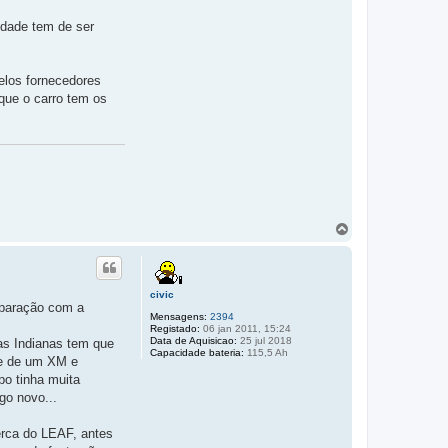
idade tem de ser
elos fornecedores
 que o carro tem os
T
o
p
o
civic
mparação com a
Mensagens:
2394
Registado:
06 jan 2011, 15:24
Data de Aquisicao:
25 jul 2018
as Indianas tem que
Capacidade bateria:
115,5 Ah
de de um XM e
o tinha muita
go novo...
erca do LEAF, antes