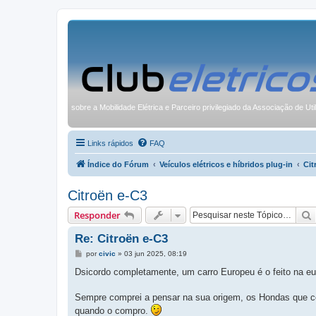
sobre a Mobilidade Elétrica e Parceiro privilegiado da Associação de Uti
Links rápidos
FAQ
Índice do Fórum
Veículos elétricos e híbridos plug-in
Cit
Citroën e-C3
Responder
Re: Citroën e-C3
M
por
civic
»
03 jun 2025, 08:19
e
n
Dsicordo completamente, um carro Europeu é o feito na eu
s
a
g
Sempre comprei a pensar na sua origem, os Hondas que com
e
quando o compro.
m