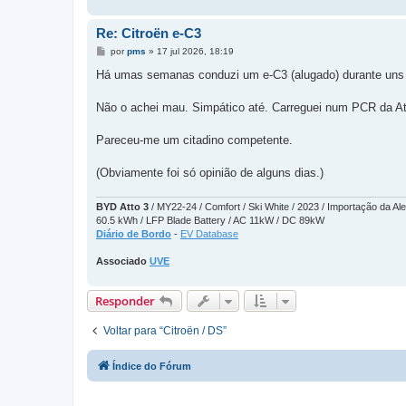
Re: Citroën e-C3
M
por
pms
»
17 jul 2026, 18:19
e
n
Há umas semanas conduzi um e-C3 (alugado) durante uns 
s
a
g
Não o achei mau. Simpático até. Carreguei num PCR da Atl
e
m
Pareceu-me um citadino competente.
(Obviamente foi só opinião de alguns dias.)
BYD Atto 3
/ MY22-24 / Comfort / Ski White / 2023 / Importação da A
60.5 kWh / LFP Blade Battery / AC 11kW / DC 89kW
Diário de Bordo
-
EV Database
Associado
UVE
Responder
Voltar para “Citroën / DS”
Índice do Fórum