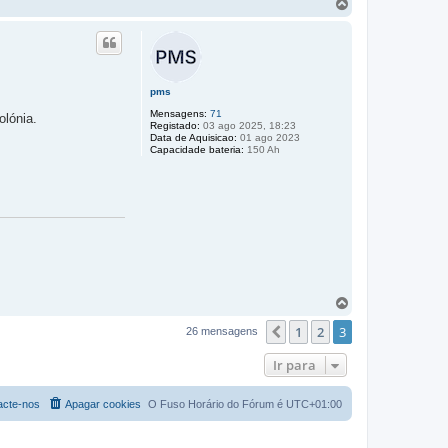
T
o
p
o
pms
Mensagens:
71
olónia.
Registado:
03 ago 2025, 18:23
Data de Aquisicao:
01 ago 2023
Capacidade bateria:
150 Ah
T
o
1
2
3
p
Anterior
26 mensagens
o
Ir para
acte-nos
Apagar cookies
O Fuso Horário do Fórum é
UTC+01:00