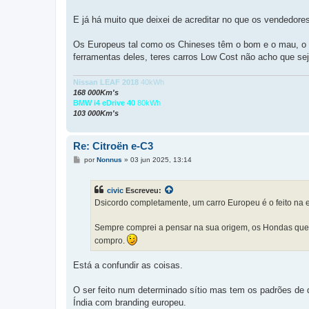
E já há muito que deixei de acreditar no que os vendedor
Os Europeus tal como os Chineses têm o bom e o mau, o p
ferramentas deles, teres carros Low Cost não acho que se
Nissan LEAF 2018
40kWh
168 000Km's
BMW i4 eDrive 40
80kWh
103 000Km's
Re: Citroën e-C3
M
por
Nonnus
»
03 jun 2025, 13:14
e
n
s
civic
Escreveu:
a
g
Dsicordo completamente, um carro Europeu é o feito na 
e
m
Sempre comprei a pensar na sua origem, os Hondas que c
compro.
Está a confundir as coisas.
O ser feito num determinado sítio mas tem os padrões de
Índia com branding europeu.