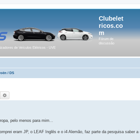
Clubelet
ricos.co
m
Fórum de
discussão
lizadores de Veículos Elétricos - UVE
roën / DS
Pesquisar
Pesquisa avançada
ropa, pelo menos para mim...
prei eram JP, o LEAF Inglês e o i4 Alemão, faz parte da pesquisa saber a 