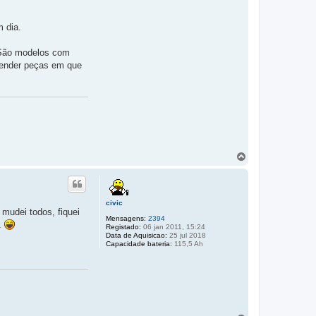
m dia.
? São modelos com
vender peças em que
T
o
p
o
civic
 mudei todos, fiquei
Mensagens:
2394
..
Registado:
06 jan 2011, 15:24
Data de Aquisicao:
25 jul 2018
Capacidade bateria:
115,5 Ah