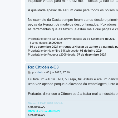
inspector vira-se para mim e diz-me: - "destes já não se f
A qualidade apesar de ser um carro para todos os bolsos n
No exemplo da Dacia sempre foram carros desde o primeir
peças da Renault de modelos descontinuados. Puxadores d
as ferramentas que as fazem já estão mais que pagas e co
Proprietário de Nissan Leaf 30kWh desde:
25 de Setembro de 2017
- 6 anos depois
160000km
-
30 de setembro 2024 entregue a Nissan ao abrigo da garantia pa
Proprietário de Kia e-Niro 64kWh desde:
05 de julho 2024
Proprietário de Peugeot e2008 desde:
07 de dezembro 2024
Re: Citroën e-C3
M
por
civic
»
03 jun 2025, 17:10
e
n
Eu tive um AX 14 TRD, ou seja, full extras e era um cancro
s
uma vez apeado porque a alavanca da embraiagem junto à ca
a
g
e
Portanto, dizer que a Citroen está a tratar mal a industri
m
Nissan LEAF 2018
40kWh
168 000Km's
BMW i4 eDrive 40
80kWh
103 000Km's