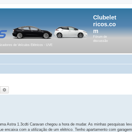
Clubelet
ricos.co
m
Fórum de
discussão
lizadores de Veículos Elétricos - UVE
Pesquisar
Pesquisa avançada
m uma Astra 1.3cdti Caravan chegou a hora de mudar. As minhas pesquisas l
que encaixa com a utilização de um elétrico. Tenho apartamento com garagem 