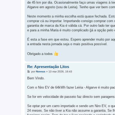
de 45 km por dia. Ocasionalmente faço umas viagens à terr
Algarve em agosto (sou de Leiria). Tenho que ver bem com
Neste momento a minha escolha está quase fechada. Estou
comprar cá ou importar. Importando consigo comprar com 
garantia de marca da Kia é válida cá. Por outro lado ter q
e para a minha Maria é muito complicado (já a opção pelo e
É esta a fase em que estou. Espero aprender muito por aq
a entrada nesta jornada seja o mais positiva possível.
Obrigado a todos
Re: Apresentação Litos
M
por
Nonnus
»
13 mar 2026, 16:43
e
n
Bem Vindo.
s
a
g
Com o Niro EV de 64kWh fazer Leiria - Algarve é muito pac
e
m
Se for em velocidade de passeio faz directo sem paragen
Se optar por um carro importado e sendo um Niro EV, o qu
24 meses. Se não tiver a Kia não assume a garantia. Se lhe