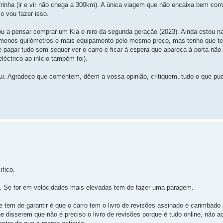
inha (ir e vir não chega a 300km). A única viagem que não encaixa bem com o
o vou fazer isso.
 a pensar comprar um Kia e-niro da segunda geração (2023). Ainda estou na
menos quilómetros e mais equipamento pelo mesmo preço, mas tenho que ter
ue pagar tudo sem sequer ver o carro e ficar à espera que apareça à porta não
léctrico ao início também foi).
ui. Agradeço que comentem, dêem a vossa opinião, critiquem, tudo o que pude
ifico.
s. Se for em velocidades mais elevadas tem de fazer uma paragem.
e tem de garantir é que o carro tem o livro de revisões assinado e carimbad
 disserem que não é preciso o livro de revisões porque é tudo online, não ac