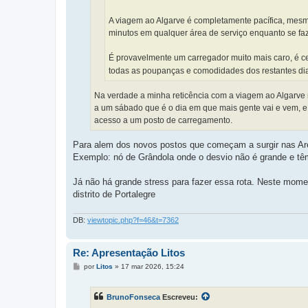
A viagem ao Algarve é completamente pacífica, mes
minutos em qualquer área de serviço enquanto se fa
É provavelmente um carregador muito mais caro, é ce
todas as poupanças e comodidades dos restantes di
Na verdade a minha reticência com a viagem ao Algarve 
a um sábado que é o dia em que mais gente vai e vem, e
acesso a um posto de carregamento.
Para alem dos novos postos que começam a surgir nas Ar
Exemplo: nó de Grândola onde o desvio não é grande e t
Já não há grande stress para fazer essa rota. Neste mome
distrito de Portalegre
DB:
viewtopic.php?f=46&t=7362
Re: Apresentação Litos
M
por
Litos
»
17 mar 2026, 15:24
e
n
s
BrunoFonseca
Escreveu:
a
g