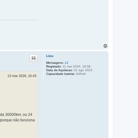
T
o
p
Litos
o
Mensagens:
12
Registado:
11 mar 2026, 18:58
Data de Aquisicao:
01 ago 2023
Capacidade bateria:
64Kwh
13 mar 2026, 16:43
cada 30000km, ou 24
, porque não funciona