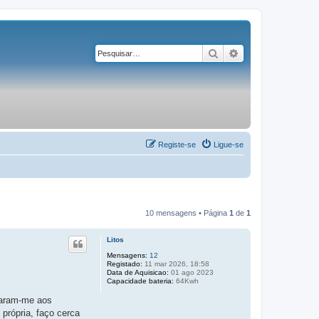
Pesquisar
Pesquisa avançad
Registe-se
Ligue-se
10 mensagens • Página
1
de
1
Litos
Mensagens:
12
Registado:
11 mar 2026, 18:58
Data de Aquisicao:
01 ago 2023
Capacidade bateria:
64Kwh
evaram-me aos
própria, faço cerca