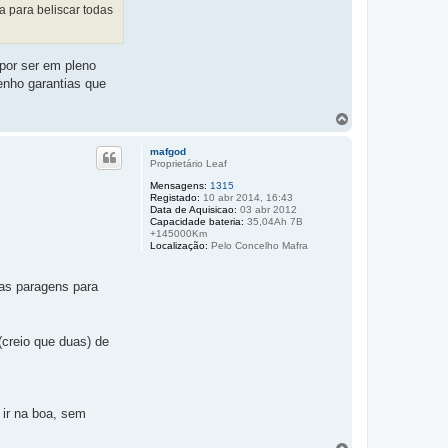
a para beliscar todas
por ser em pleno
enho garantias que
T
o
p
mafgod
o
Proprietário Leaf
Mensagens:
1315
Registado:
10 abr 2014, 16:43
Data de Aquisicao:
03 abr 2012
Capacidade bateria:
35,04Ah 7B
+145000Km
Localização:
Pelo Concelho Mafra
uas paragens para
(creio que duas) de
 ir na boa, sem