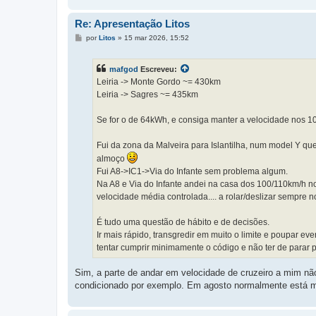
Re: Apresentação Litos
M
por
Litos
»
15 mar 2026, 15:52
e
n
s
mafgod
Escreveu:
a
g
Leiria -> Monte Gordo ~= 430km
e
Leiria -> Sagres ~= 435km
m
Se for o de 64kWh, e consiga manter a velocidade nos 10
Fui da zona da Malveira para Islantilha, num model Y qu
almoço
Fui A8->IC1->Via do Infante sem problema algum.
Na A8 e Via do Infante andei na casa dos 100/110km/h no
velocidade média controlada.... a rolar/deslizar sempre 
É tudo uma questão de hábito e de decisões.
Ir mais rápido, transgredir em muito o limite e poupar eve
tentar cumprir minimamente o código e não ter de parar p
Sim, a parte de andar em velocidade de cruzeiro a mim nã
condicionado por exemplo. Em agosto normalmente está mui