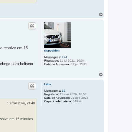
T
o
p
o
se resolve em 15
rjspedition
Mensagens:
674
Registado:
11 jul 2021, 10:34
chega para beliscar
Data de Aquisicao:
01 jan 2011
T
o
p
Litos
o
Mensagens:
12
Registado:
11 mar 2026, 18:58
Data de Aquisicao:
01 ago 2023
Capacidade bateria:
64Kwh
13 mar 2026, 21:48
esolve em 15 minutos