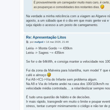
É provavelmente um carregador muito mais caro, é certo,
as poupanças e comodidades dos restantes dias.
Na verdade a minha reticência com a viagem ao Algarve n
agosto, a um sábado que é o dia em que mais gente vai e 
seja rápido o acesso a um posto de carregamento.
Re: Apresentação Litos
M
por
mafgod
»
14 mar 2026, 21:46
e
n
Leiria -> Monte Gordo ~= 430km
s
Leiria -> Sagres ~= 435km
a
g
e
Se for o de 64kWh, e consiga manter a velocidade nos 100/
m
Fui da zona da Malveira para Islantilha, num model Y que 
café e almoço
Fui A8->IC1->Via do Infante sem problema algum.
Na A8 e Via do Infante andei na casa dos 100/110km/h no I
velocidade média controlada.... a rolar/deslizar sempre no
É tudo uma questão de hábito e de decisões.
Ir mais rápido, transgredir em muito o limite e poupar even
stress, tentar cumprir minimamente o código e não ter de p