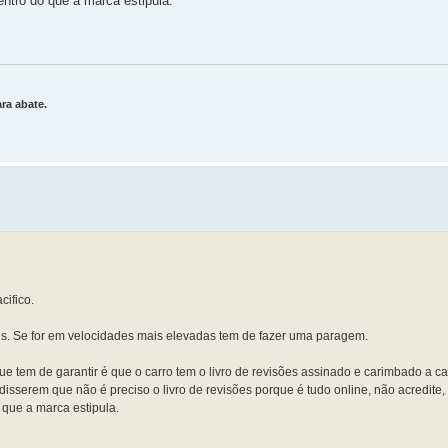
entro do que a marca estipula.
ra abate.
cifico.
ns. Se for em velocidades mais elevadas tem de fazer uma paragem.
ue tem de garantir é que o carro tem o livro de revisões assinado e carimbado a 
disserem que não é preciso o livro de revisões porque é tudo online, não acredite
 que a marca estipula.