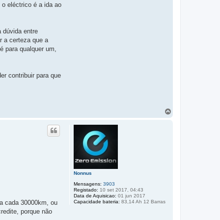
 eléctrico é a ida ao
 dúvida entre
 a certeza que a
 é para qualquer um,
r contribuir para que
T
o
p
o
Nonnus
Mensagens:
3903
Registado:
10 set 2017, 04:43
Data de Aquisicao:
01 jun 2017
Capacidade bateria:
83,14 Ah 12 Barras
o a cada 30000km, ou
redite, porque não