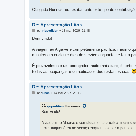
Obrigado Nonnus, era exatamente este tipo de contribuição
Re: Apresentação Litos
M
por
rjspedition
»
13 mar 2026, 21:48
e
n
Bem vindo!
s
a
g
A viagem ao Algarve é completamente pacífica, mesmo qu
e
minutos em qualquer área de serviço enquanto se faz a p
m
É provavelmente um carregador muito mais caro, é certo, 
todas as poupanças e comodidades dos restantes dias.
Re: Apresentação Litos
M
por
Litos
»
14 mar 2026, 21:19
e
n
s
rjspedition
Escreveu:
a
g
Bem vindo!
e
m
A viagem ao Algarve é completamente pacífica, mesmo q
em qualquer área de serviço enquanto se faz a pausa de