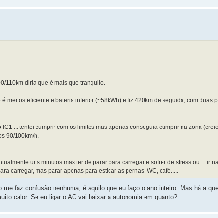
0/110km diria que é mais que tranquilo.
e é menos eficiente e bateria inferior (~58kWh) e fiz 420km de seguida, com duas 
 IC1 ... tentei cumprir com os limites mas apenas conseguia cumprir na zona (crei
nos 90/100km/h.
ntualmente uns minutos mas ter de parar para carregar e sofrer de stress ou.... ir n
ara carregar, mas parar apenas para esticar as pernas, WC, café.....
o me faz confusão nenhuma, é aquilo que eu faço o ano inteiro. Mas há a que
to calor. Se eu ligar o AC vai baixar a autonomia em quanto?