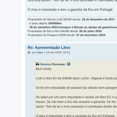
funciona assim. Tem de ter o livro assinado e carimbado d
O meu é importado e tem a garantia da Kia em Portugal.
Proprietário de Nissan Leaf 30kWh desde:
25 de Setembro de 2017
- 6 anos depois
160000km
-
30 de setembro 2024 entregue a Nissan ao abrigo da garantia pa
Proprietário de Kia e-Niro 64kWh desde:
05 de julho 2024
Proprietário de Peugeot e2008 desde:
07 de dezembro 2024
Re: Apresentação Litos
M
por
Litos
»
13 mar 2026, 18:22
e
n
s
Nonnus
Escreveu:
a
g
Bem Vindo.
e
m
Com o Niro EV de 64kWh fazer Leiria - Algarve é muito pa
Se for em velocidade de passeio faz directo sem parage
Se optar por um carro importado e sendo um Niro EV, o q
meses. Se não tiver a Kia não assume a garantia. Se lhe 
assim. Tem de ter o livro assinado e carimbado dentro do
O meu é importado e tem a garantia da Kia em Portugal.