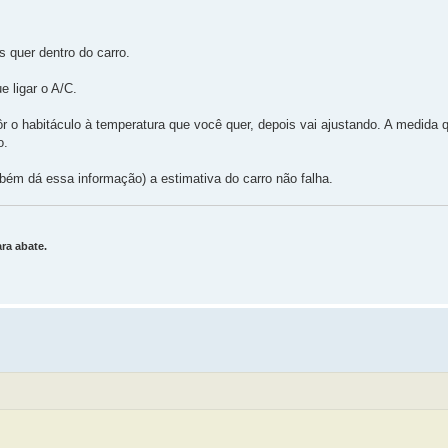
s quer dentro do carro.
e ligar o A/C.
ôr o habitáculo à temperatura que você quer, depois vai ajustando. A medida 
o.
m dá essa informação) a estimativa do carro não falha.
ra abate.