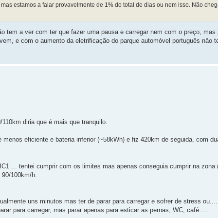
 mas estamos a falar provavelmente de 1% do total de dias ou nem isso. Não cheg
ão tem a ver com ter que fazer uma pausa e carregar nem com o preço, mas 
vem, e com o aumento da eletrificação do parque automóvel português não t
110km diria que é mais que tranquilo.
é menos eficiente e bateria inferior (~58kWh) e fiz 420km de seguida, com d
C1 ... tentei cumprir com os limites mas apenas conseguia cumprir na zona 
s 90/100km/h.
tualmente uns minutos mas ter de parar para carregar e sofrer de stress ou....
arar para carregar, mas parar apenas para esticar as pernas, WC, café.....