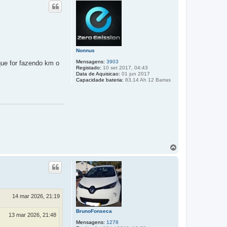
p
o
Nonnus
Mensagens:
3903
que for fazendo km o
Registado:
10 set 2017, 04:43
Data de Aquisicao:
01 jun 2017
Capacidade bateria:
83,14 Ah 12 Barras
T
o
p
o
14 mar 2026, 21:19
BrunoFonseca
13 mar 2026, 21:48
Mensagens:
1278