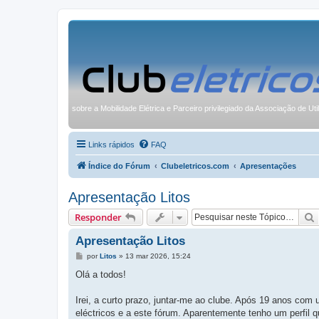
sobre a Mobilidade Elétrica e Parceiro privilegiado da Associação de Uti
Links rápidos
FAQ
Índice do Fórum
Clubeletricos.com
Apresentações
Apresentação Litos
Responder
Apresentação Litos
M
por
Litos
»
13 mar 2026, 15:24
e
n
Olá a todos!
s
a
g
Irei, a curto prazo, juntar-me ao clube. Após 19 anos co
e
eléctricos e a este fórum. Aparentemente tenho um perfil 
m