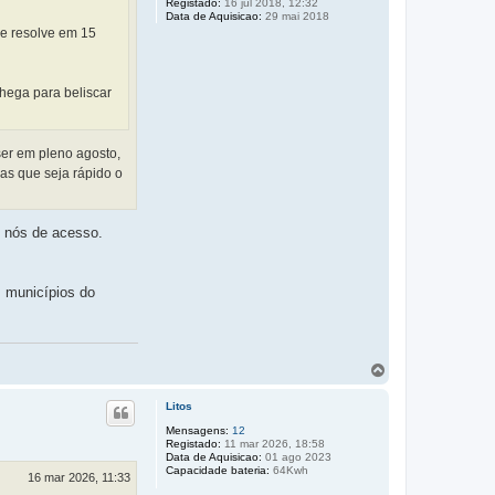
Registado:
16 jul 2018, 12:32
Data de Aquisicao:
29 mai 2018
e resolve em 15
hega para beliscar
ser em pleno agosto,
as que seja rápido o
 nós de acesso.
s municípios do
T
o
p
Litos
o
Mensagens:
12
Registado:
11 mar 2026, 18:58
Data de Aquisicao:
01 ago 2023
Capacidade bateria:
64Kwh
16 mar 2026, 11:33