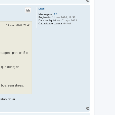
T
o
p
Litos
o
Mensagens:
12
Registado:
11 mar 2026, 18:58
Data de Aquisicao:
01 ago 2023
Capacidade bateria:
64Kwh
14 mar 2026, 21:46
paragens para café e
o que duas) de
a boa, sem stress,
stão do ar
T
o