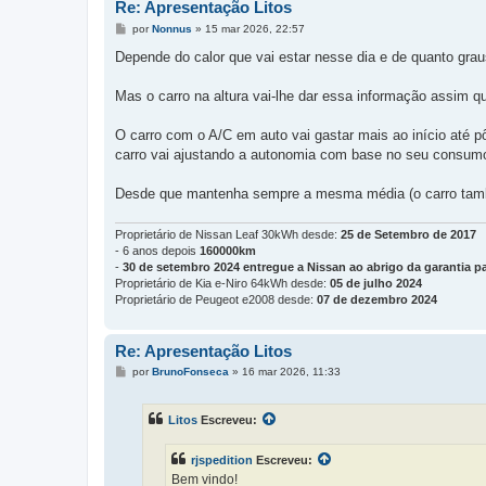
Re: Apresentação Litos
M
por
Nonnus
»
15 mar 2026, 22:57
e
n
Depende do calor que vai estar nesse dia e de quanto grau
s
a
g
Mas o carro na altura vai-lhe dar essa informação assim qu
e
m
O carro com o A/C em auto vai gastar mais ao início até p
carro vai ajustando a autonomia com base no seu consum
Desde que mantenha sempre a mesma média (o carro també
Proprietário de Nissan Leaf 30kWh desde:
25 de Setembro de 2017
- 6 anos depois
160000km
-
30 de setembro 2024 entregue a Nissan ao abrigo da garantia pa
Proprietário de Kia e-Niro 64kWh desde:
05 de julho 2024
Proprietário de Peugeot e2008 desde:
07 de dezembro 2024
Re: Apresentação Litos
M
por
BrunoFonseca
»
16 mar 2026, 11:33
e
n
s
Litos
Escreveu:
a
g
e
rjspedition
Escreveu:
m
Bem vindo!