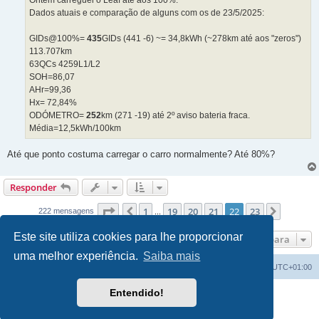
Ontem carreguei o Leaf até aos 100%.
e
Dados atuais e comparação de alguns com os de 23/5/2025:
m
GIDs@100%=
435
GIDs (441 -6) ~= 34,8kWh (~278km até aos "zeros")
113.707km
63QCs 4259L1/L2
SOH=86,07
AHr=99,36
Hx= 72,84%
ODÓMETRO=
252
km (271 -19) até 2º aviso bateria fraca.
Média=12,5kWh/100km
Até que ponto costuma carregar o carro normalmente? Até 80%?
Responder
Página
22
de
23
1
19
20
21
22
23
Anterior
Próxim
222 mensagens
...
Este site utiliza cookies para lhe proporcionar
Ir para
uma melhor experiência.
Saiba mais
Índice do Fórum
O Fuso Horário do Fórum é
UTC+01:00
Entendido!
Desenvolvido por
phpBB
® Forum Software © phpBB Limited
Traduzido por:
phpBB Portugal
Privacidade
|
Termos