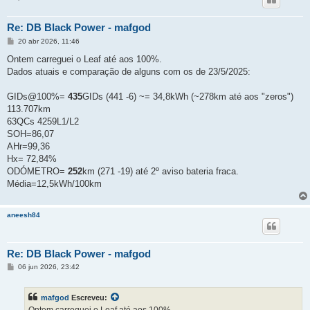
Re: DB Black Power - mafgod
M
20 abr 2026, 11:46
e
n
Ontem carreguei o Leaf até aos 100%.
s
Dados atuais e comparação de alguns com os de 23/5/2025:
a
g
e
GIDs@100%=
435
GIDs (441 -6) ~= 34,8kWh (~278km até aos "zeros")
m
113.707km
63QCs 4259L1/L2
SOH=86,07
AHr=99,36
Hx= 72,84%
ODÓMETRO=
252
km (271 -19) até 2º aviso bateria fraca.
Média=12,5kWh/100km
aneesh84
Re: DB Black Power - mafgod
M
06 jun 2026, 23:42
e
n
s
mafgod
Escreveu:
a
g