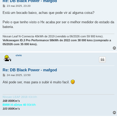
Re: DB Black Power - mafgod
M
23 mai 2025, 23:20
e
n
Está um bocado baixo, achas que pode vir aí alguma coisa?
s
a
g
Pelo o que tenho visto o Hx acaba por ser o melhor medidor do estado da
e
bateria.
m
Nissan Leaf N-Connecta 40kWh de 2019 (vendido a 06/2026 com 59 900 kms).
Volkswagen ID.3 Pro Performance 58kWh de 2022 com 38 000 kms (comprado a
05/2026 com 35 000 kms).
civic
Re: DB Black Power - mafgod
M
24 mai 2025, 13:50
e
n
Até pode ser, mas para o subir é muito facil.
s
a
g
e
m
Nissan LEAF 2018
40kWh
168 000Km's
BMW i4 eDrive 40
80kWh
103 000Km's