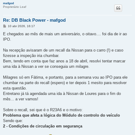
mafgod
Proprietário Leaf
Re: DB Black Power - mafgod
M
10 abr 2026, 16:17
e
n
E chegados ao mês de mais um aniversário, o oitavo.... foi dia de ir ao
s
IPO.
a
g
e
Na recepção avisaram de um recall da Nissan para o carro (!) e caso
m
fizesse a inspeção iria chumbar.
Bem, tendo em conta que faz anos a 18 de abril, resolvi tentar marcar
uma ida à Nissan a ver se conseguia um milagre.
Milagres só em Fátima, e portanto, para a semana vou ao IPO para ele
chumbar na parte do recall (espero) e ter depois 1 mesito para resolver
esta questão.
Entretano já tá agendada uma ida à Nissan de Loures para o fim do
mês... a ver vamos!
Sobre o recall, sei que é o R23A6 e o motivo:
Problema que afeta a lógica do Módulo de controlo do veículo
Sendo que:
2 - Condições de circulação em segurança