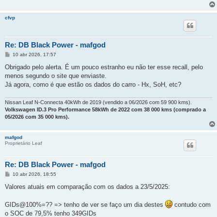
cfvp
Re: DB Black Power - mafgod
M
10 abr 2026, 17:57
e
n
Obrigado pelo alerta. É um pouco estranho eu não ter esse recall, pelo
s
menos segundo o site que enviaste.
a
g
Já agora, como é que estão os dados do carro - Hx, SoH, etc?
e
m
Nissan Leaf N-Connecta 40kWh de 2019 (vendido a 06/2026 com 59 900 kms).
Volkswagen ID.3 Pro Performance 58kWh de 2022 com 38 000 kms (comprado a
05/2026 com 35 000 kms).
mafgod
Proprietário Leaf
Re: DB Black Power - mafgod
M
10 abr 2026, 18:55
e
n
Valores atuais em comparação com os dados a 23/5/2025:
s
a
g
GIDs@100%=?? => tenho de ver se faço um dia destes
contudo com
e
o SOC de 79,5% tenho 349GIDs
m