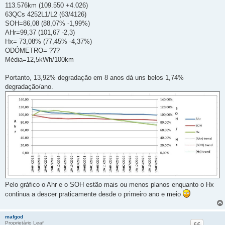
113.576km (109.550 +4.026)
63QCs 4252L1/L2 (63/4126)
SOH=86,08 (88,07% -1,99%)
AHr=99,37 (101,67 -2,3)
Hx= 73,08% (77,45% -4,37%)
ODÓMETRO= ???
Média=12,5kWh/100km
Portanto, 13,92% degradação em 8 anos dá uns belos 1,74%
degradação/ano.
Pelo gráfico o Ahr e o SOH estão mais ou menos planos enquanto o Hx
continua a descer praticamente desde o primeiro ano e meio
mafgod
Proprietário Leaf