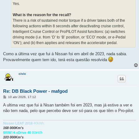
Yes.
What is the reason for the recall?
There is a risk of sustained motor torque if a driver takes both of the
following actions within 8 seconds after deactivating cruise control,
Intelligent Cruise Control or ProPILOT Assist functions: (a) switches
driving mode (i.e. from ‘D’ to ‘B’ position, or ‘ECO’ mode, or e-Pedal
‘ON’); and (b) then applies and releases the accelerator pedal.
Como a última vez que fui á Nissan foi em abril de 2023, nada sabia.
Provavelmente quem tem ido, terá esta questão resolvida
civic
Re: DB Black Power - mafgod
M
10 abr 2026, 17:12
e
n
A ultima vez que fui à Nisan também foi em 2023, mas já estive a ver e
s
não tem nada, pelo que percebo deve ser só para os que têm o Pro-pilot.
a
g
e
m
Nissan LEAF 2018
40kWh
168 000Km's
BMW i4 eDrive 40
80kWh
103 000Km's