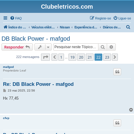
Clubeletricos.com
FAQ
Registe-se
Ligue-se
P
Índice do Fórum
Veículos elétricos e híbridos plug-in
Nissan
Experiência de condução com o Nissan LEAF
Diários de Bordo 40 kW.h e 60 kW.h
e
DB Black Power - mafgod
s
Pesquisar
Pesquisa 
Responder
q
u
Página
22
de
23
1
19
20
21
22
23
Anterior
Próxim
222 mensagens
...
i
mafgod
s
Proprietário Leaf
a
Re: DB Black Power - mafgod
r
M
23 mai 2025, 22:56
e
n
Hx 77,45
s
a
g
e
m
cfvp