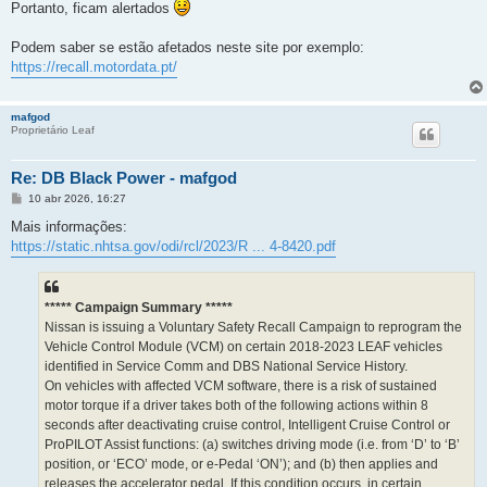
Portanto, ficam alertados
Podem saber se estão afetados neste site por exemplo:
https://recall.motordata.pt/
mafgod
Proprietário Leaf
Re: DB Black Power - mafgod
M
10 abr 2026, 16:27
e
n
Mais informações:
s
https://static.nhtsa.gov/odi/rcl/2023/R ... 4-8420.pdf
a
g
e
m
***** Campaign Summary *****
Nissan is issuing a Voluntary Safety Recall Campaign to reprogram the
Vehicle Control Module (VCM) on certain 2018-2023 LEAF vehicles
identified in Service Comm and DBS National Service History.
On vehicles with affected VCM software, there is a risk of sustained
motor torque if a driver takes both of the following actions within 8
seconds after deactivating cruise control, Intelligent Cruise Control or
ProPILOT Assist functions: (a) switches driving mode (i.e. from ‘D’ to ‘B’
position, or ‘ECO’ mode, or e-Pedal ‘ON’); and (b) then applies and
releases the accelerator pedal. If this condition occurs, in certain