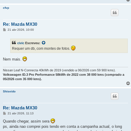
cfvp
Re: Mazda MX30
M
21 abr 2026, 10:00
e
n
s
civic
Escreveu:
a
g
Requer um db, com montes de fotos.
e
m
Nem mais.
Nissan Leaf N-Connecta 40kWh de 2019 (vendido a 06/2026 com 59 900 kms).
Volkswagen ID.3 Pro Performance 58kWh de 2022 com 38 000 kms (comprado a
05/2026 com 35 000 kms).
Shiseido
Re: Mazda MX30
M
21 abr 2026, 11:13
e
n
Quando chegar, assim sera
s
ps, ainda nao comprei pois tendo em conta a campanha actual, o long
a
g