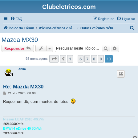
Clubeletricos.com
FAQ
Registe-se
Ligue-se
P
Índice do Fórum
Veículos elétricos e híbridos plug-in
Outros veículos elétricos e híbridos Plug-In
e
Mazda MX30
s
Pesquisar
Pesquisa 
Responder
q
u
Página
10
de
10
1
6
7
8
9
10
Anterior
93 mensagens
...
i
civic
s
a
Re: Mazda MX30
r
M
21 abr 2026, 08:08
e
n
Requer um db, com montes de fotos.
s
a
g
e
m
Nissan LEAF 2018
40kWh
168 000Km's
BMW i4 eDrive 40
80kWh
103 000Km's