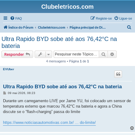
Clubeletricos.com
FAQ
Registe-se
Ligue-se
P
Índice do Fórum
Clubeletricos.com
Página principal de Discussão e Notícias
e
Ultra Rapido BYD sobe até aos 76,42°C na
s
bateria
q
Pesquisar
Pesquisa 
Responder
u
4 mensagens • Página
1
de
1
i
EVUber
s
a
r
Ultra Rapido BYD sobe até aos 76,42°C na bateria
M
09 mai 2026, 08:23
e
n
Durante um carregamento LIVE por Jame YU, foi colocado um sensor de
s
temperatura externo que marcou 76,42°C na bateria e agora a China
a
g
discute se o “flash-charging” passa do limite
e
m
https://www.noticiasautomotivas.com.br/ ... do-limite/