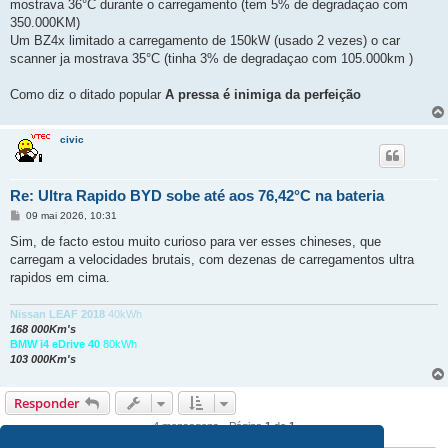
mostrava 36°C durante o carregamento (tem 5% de degradaçao com
350.000KM)
Um BZ4x limitado a carregamento de 150kW (usado 2 vezes) o car
scanner ja mostrava 35°C (tinha 3% de degradaçao com 105.000km )
Como diz o ditado popular
A pressa é inimiga da perfeição
civic
Re: Ultra Rapido BYD sobe até aos 76,42°C na bateria
M
09 mai 2026, 10:31
e
n
Sim, de facto estou muito curioso para ver esses chineses, que
s
carregam a velocidades brutais, com dezenas de carregamentos ultra
a
g
rapidos em cima.
e
m
Nissan LEAF 2018
40kWh
168 000Km's
BMW i4 eDrive 40
80kWh
103 000Km's
Responder
4 mensagens • Página
1
de
1