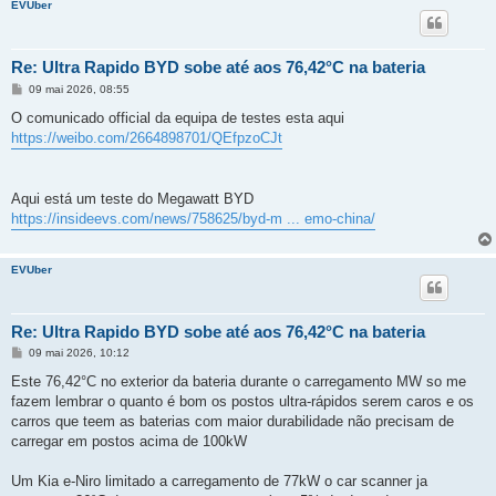
EVUber
Re: Ultra Rapido BYD sobe até aos 76,42°C na bateria
M
09 mai 2026, 08:55
e
n
O comunicado official da equipa de testes esta aqui
s
https://weibo.com/2664898701/QEfpzoCJt
a
g
e
m
Aqui está um teste do Megawatt BYD
https://insideevs.com/news/758625/byd-m ... emo-china/
EVUber
Re: Ultra Rapido BYD sobe até aos 76,42°C na bateria
M
09 mai 2026, 10:12
e
n
Este 76,42°C no exterior da bateria durante o carregamento MW so me
s
fazem lembrar o quanto é bom os postos ultra-rápidos serem caros e os
a
g
carros que teem as baterias com maior durabilidade não precisam de
e
carregar em postos acima de 100kW
m
Um Kia e-Niro limitado a carregamento de 77kW o car scanner ja