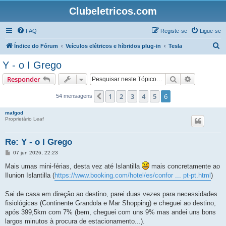
Clubeletricos.com
FAQ
Registe-se
Ligue-se
P
Índice do Fórum
Veículos elétricos e híbridos plug-in
Tesla
e
Y - o I Grego
s
Pesquisar
Pesquisa 
Responder
q
u
1
2
3
4
5
6
Anterior
54 mensagens
i
mafgod
s
Proprietário Leaf
a
Re: Y - o I Grego
r
M
07 jun 2026, 22:23
e
n
Mais umas mini-férias, desta vez até Islantilla
mais concretamente ao
s
Ilunion Islantilla (
https://www.booking.com/hotel/es/confor ... pt-pt.html
)
a
g
e
Sai de casa em direção ao destino, parei duas vezes para necessidades
m
fisiológicas (Continente Grandola e Mar Shopping) e cheguei ao destino,
após 399,5km com 7% (bem, cheguei com uns 9% mas andei uns bons
largos minutos à procura de estacionamento...).