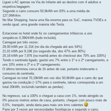
Liguei o AC apenas na Via do Infante até ao destino com 4 adultos e
respetiva bagagem.
Segundo o carro consumi 50,8kWh em 93% a uma média de
127,0Wh/km.
No Mar Shopping, havia uma fila enorme para os SuC, maioria TVDEs e
senão igual, uma grande maioria não Tesla.
Estacionei no hotel onde fiz os carregamentos trifásicos a uns
simpáticos 0,39€/kWh (tudo incluído).
Carreguei por três vezes:
29,00 kWh por 11,31€ (no dia da chegada até aos 54%)
21,01 kWh por 8,19€ (no segundo dia, dos 47% aos 80%)
20,18 kWh por 7,87€ (na manhã antes do checkout dos 70% aos 100%)
Tendo o sentinela ligado, gastei uns 7% entre o 1º e o 2º carregamento, e
uns 10% entre o 2º e o 3º carregamento.
O último terminou cerca de 1h antes de sair, portanto irrelevante o
consumo do sentinela.
Carreguei no total 70,19kWh em vez dos 50,8kWh que o carro diz que
gastou na condução (~17% para o sentinela, talvez corresponda a um
total 20kWh, incluíndo também as perdas) .
No regresso, saí a 100% e cheguei a casa com 1%, tendo atingido os
0% poucos metros antes de casa, portanto, cheguei com pouco mais de
0,5%, tranquilo, ainda daria para mais uns kms valentes
Parei por 3 vezes por necessidades fisiológicas e segundo o carro,