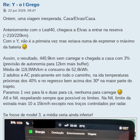
Re: Y - o I Grego
M
22 jun 2026, 09:47
e
n
Ontem, uma viagem inesperada, Casa/Elvas/Casa.
s
a
g
Anteriormente com o Leaf40, chegava a Elvas a entrar na reserva
e
(~210/220km).
m
Com o Y, não é a primeira vez mas estava numa de expremer o máximo
da bateria
Assim, o resultado, 440,9km sem carregar e chegada a casa com 3%
(previsão de autonomia para 12km mais buffer).
Média de 119,8Wh/km e consumo de 52,8kWh.
2 adultos e AC praticamente em todo o caminho, na ida temperaturas
próximas dos 40% e no regresso bem acima dos 30º na maior parte do
trajeto.
Paramos 1 vez para lá e duas para cá, nenhuma para carregar
A8 e N4, respeitando sempre que possível os limites. Na N4, limite da
estrada mais 10 a 15km/h excepto nos troços controlados por radar.
Se fosse de model 3, a média seria ainda inferior!