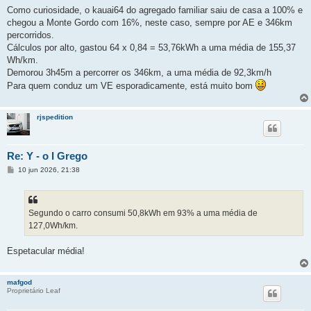
Como curiosidade, o kauai64 do agregado familiar saiu de casa a 100% e
chegou a Monte Gordo com 16%, neste caso, sempre por AE e 346km
percorridos.
Cálculos por alto, gastou 64 x 0,84 = 53,76kWh a uma média de 155,37
Wh/km.
Demorou 3h45m a percorrer os 346km, a uma média de 92,3km/h
Para quem conduz um VE esporadicamente, está muito bom
rjspedition
Re: Y - o I Grego
M
10 jun 2026, 21:38
e
n
s
a
g
Segundo o carro consumi 50,8kWh em 93% a uma média de
e
127,0Wh/km.
m
Espetacular média!
mafgod
Proprietário Leaf