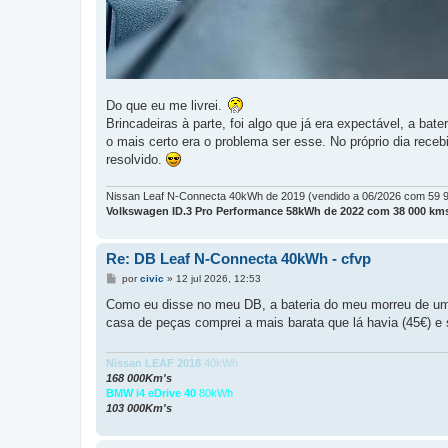
Do que eu me livrei.
Brincadeiras à parte, foi algo que já era expectável, a bat
o mais certo era o problema ser esse. No próprio dia rec
resolvido.
Nissan Leaf N-Connecta 40kWh de 2019 (vendido a 06/2026 com 59 
Volkswagen ID.3 Pro Performance 58kWh de 2022 com 38 000 kms
Re: DB Leaf N-Connecta 40kWh - cfvp
M
por
civic
»
12 jul 2026, 12:53
e
n
Como eu disse no meu DB, a bateria do meu morreu de um 
s
casa de peças comprei a mais barata que lá havia (45€) e 
a
g
e
m
Nissan LEAF 2018
40kWh
168 000Km's
BMW i4 eDrive 40
80kWh
103 000Km's