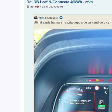
Re: DB Leaf N-Connecta 40kWh - cfvp
M
por
mjr
»
13 jul 2026, 09:03
e
n
s
cfvp
Escreveu:
a
g
Afinal ainda há mais história depois de ter vendido o ca
e
m