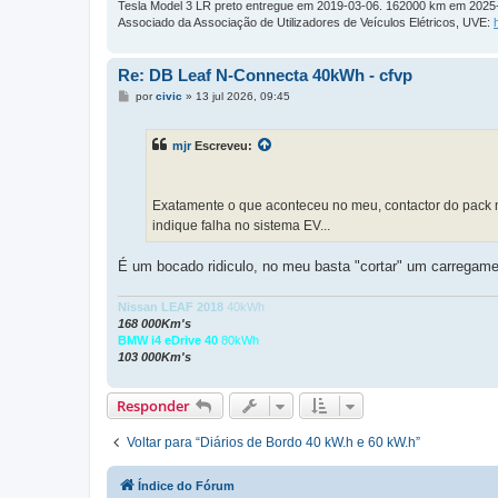
Tesla Model 3 LR preto entregue em 2019-03-06. 162000 km em 2025
Associado da Associação de Utilizadores de Veículos Elétricos, UVE:
Re: DB Leaf N-Connecta 40kWh - cfvp
M
por
civic
»
13 jul 2026, 09:45
e
n
s
mjr
Escreveu:
a
g
e
m
Exatamente o que aconteceu no meu, contactor do pack nã
indique falha no sistema EV...
É um bocado ridiculo, no meu basta "cortar" um carregame
Nissan LEAF 2018
40kWh
168 000Km's
BMW i4 eDrive 40
80kWh
103 000Km's
Responder
Voltar para “Diários de Bordo 40 kW.h e 60 kW.h”
Índice do Fórum