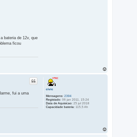
 a bateria de 12v, que
oblema ficou
T
o
p
o
civic
larme, fui a uma
Mensagens:
2394
Registado:
06 jan 2011, 15:24
Data de Aquisicao:
25 jul 2018
Capacidade bateria:
115,5 Ah
T
o