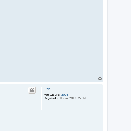
T
o
p
cfvp
o
Mensagens:
2093
Registado:
11 nov 2017, 22:14