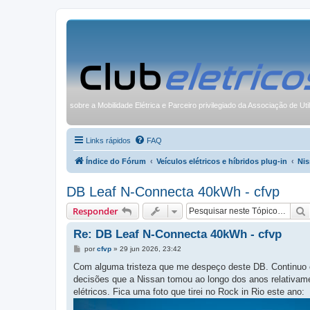
sobre a Mobilidade Elétrica e Parceiro privilegiado da Associação de Uti
Links rápidos
FAQ
Índice do Fórum
Veículos elétricos e híbridos plug-in
Nis
DB Leaf N-Connecta 40kWh - cfvp
Responder
Re: DB Leaf N-Connecta 40kWh - cfvp
M
por
cfvp
»
29 jun 2026, 23:42
e
n
Com alguma tristeza que me despeço deste DB. Continuo co
s
decisões que a Nissan tomou ao longo dos anos relativam
a
g
elétricos. Fica uma foto que tirei no Rock in Rio este ano:
e
m