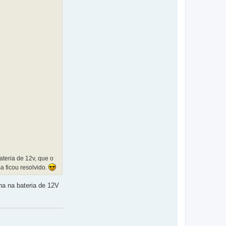
ateria de 12v, que o
 ficou resolvido.
ha na bateria de 12V