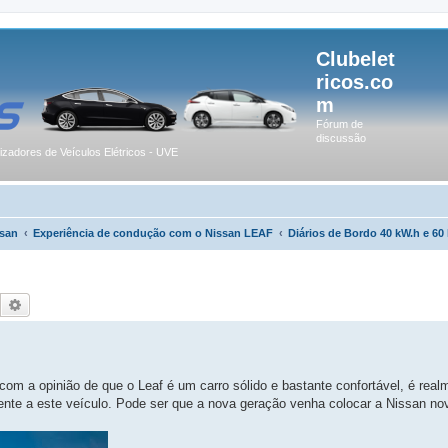
Clubelet
ricos.co
m
Fórum de
discussão
lizadores de Veículos Elétricos - UVE
san
Experiência de condução com o Nissan LEAF
Diários de Bordo 40 kW.h e 60
Pesquisar
Pesquisa avançada
m a opinião de que o Leaf é um carro sólido e bastante confortável, é real
ente a este veículo. Pode ser que a nova geração venha colocar a Nissan n