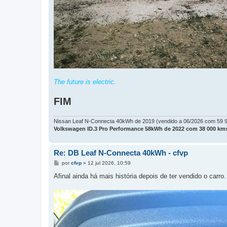
The future is electric.
FIM
Nissan Leaf N-Connecta 40kWh de 2019 (vendido a 06/2026 com 59 
Volkswagen ID.3 Pro Performance 58kWh de 2022 com 38 000 kms
Re: DB Leaf N-Connecta 40kWh - cfvp
M
por
cfvp
»
12 jul 2026, 10:59
e
n
Afinal ainda há mais história depois de ter vendido o carr
s
a
g
e
m