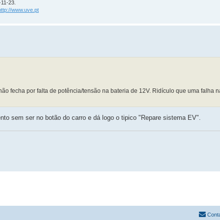
-11-23.
http://www.uve.pt
o fecha por falta de potência/tensão na bateria de 12V. Ridículo que uma falha n
nto sem ser no botão do carro e dá logo o tipico "Repare sistema EV".
Cont