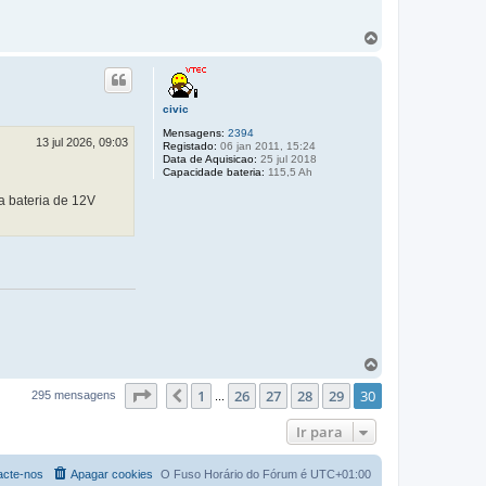
T
o
p
o
civic
Mensagens:
2394
13 jul 2026, 09:03
Registado:
06 jan 2011, 15:24
Data de Aquisicao:
25 jul 2018
Capacidade bateria:
115,5 Ah
a bateria de 12V
T
o
Página
30
de
30
1
26
27
28
29
30
p
Anterior
295 mensagens
...
o
Ir para
acte-nos
Apagar cookies
O Fuso Horário do Fórum é
UTC+01:00