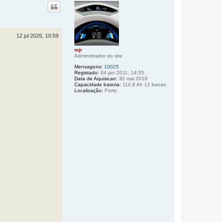
p
o
12 jul 2026, 10:59
mjr
Administrador do site
Mensagens:
10025
Registado:
04 jan 2011, 14:55
Data de Aquisicao:
30 mai 2018
Capacidade bateria:
114.8 Ah 12 barras
Localização:
Porto