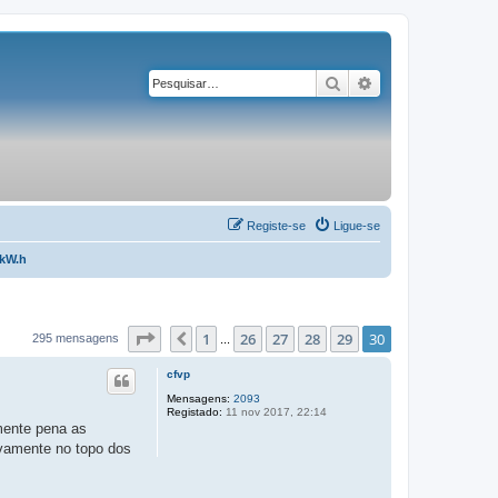
Pesquisar
Pesquisa avançad
Registe-se
Ligue-se
 kW.h
Página
30
de
30
1
26
27
28
29
30
Anterior
295 mensagens
...
cfvp
Mensagens:
2093
Registado:
11 nov 2017, 22:14
mente pena as
ovamente no topo dos