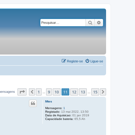
Pesquisar
Pesquisa avançad
Registe-se
Ligue-se
Página
11
de
15
1
9
10
11
12
13
15
Anterior
Próximo
mensagens
...
...
Mtes
Mensagens:
1
Registado:
13 mai 2022, 13:50
Data de Aquisicao:
01 jan 2019
Capacidade bateria:
65,5 Ah