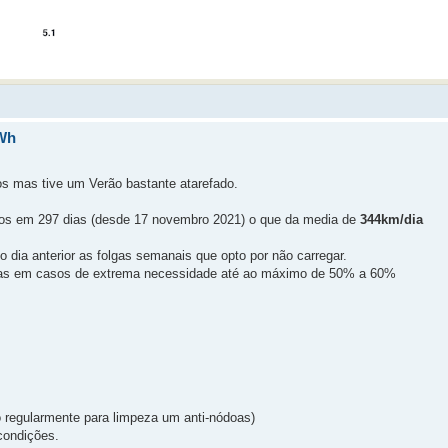
Wh
os mas tive um Verão bastante atarefado.
tos em 297 dias (desde 17 novembro 2021) o que da media de
344km/dia
ia anterior as folgas semanais que opto por não carregar.
enas em casos de extrema necessidade até ao máximo de 50% a 60%
o regularmente para limpeza um anti-nódoas)
 condições.