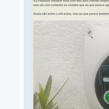
A EVWallbox (modelo novo com wifi) para clientes exigen
vem um com contactor ou contator que ao que parece 
Ainda não tenho o wifi activo, mas ao que parece também 