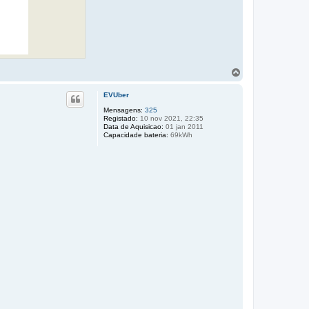
T
o
p
EVUber
o
Mensagens:
325
Registado:
10 nov 2021, 22:35
Data de Aquisicao:
01 jan 2011
Capacidade bateria:
69kWh