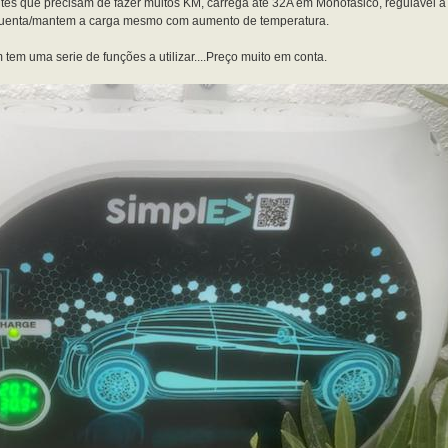
tes que precisam de fazer muitos KM, carrega até 32A em Monofasico, regulavel a 
aguenta/mantem a carga mesmo com aumento de temperatura.
tem uma serie de funções a utilizar....Preço muito em conta.