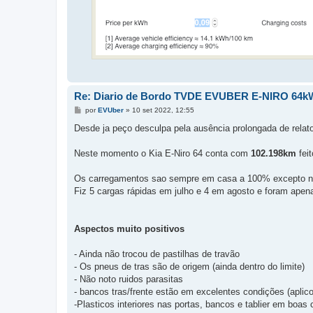
Re: Diario de Bordo TVDE EVUBER E-NIRO 64k
M
por
EVUber
»
10 set 2022, 12:55
e
n
Desde ja peço desculpa pela ausência prolongada de relat
s
a
g
Neste momento o Kia E-Niro 64 conta com
102.198km
fei
e
m
Os carregamentos sao sempre em casa a 100% excepto no d
Fiz 5 cargas rápidas em julho e 4 em agosto e foram ap
Aspectos muito positivos
- Ainda não trocou de pastilhas de travão
- Os pneus de tras são de origem (ainda dentro do limite)
- Não noto ruidos parasitas
- bancos tras/frente estão em excelentes condições (aplic
-Plasticos interiores nas portas, bancos e tablier em boas