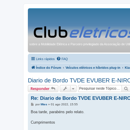
sobre a Mobilidade Elétrica e Parceiro privilegiado da Associação de Uti
Links rápidos
FAQ
Índice do Fórum
Veículos elétricos e híbridos plug-in
Kia
Diario de Bordo TVDE EVUBER E-NIR
Responder
Re: Diario de Bordo TVDE EVUBER E-NIR
M
por
Mtes
»
01 ago 2022, 15:55
e
n
Boa tarde, parabéns pelo relato.
s
a
g
Cumprimentos
e
m