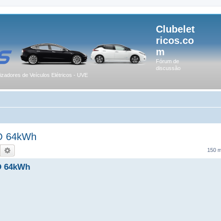
Clubelet
ricos.co
m
Fórum de
discussão
lizadores de Veículos Elétricos - UVE
O 64kWh
Pesquisar
Pesquisa avançada
150 
O 64kWh