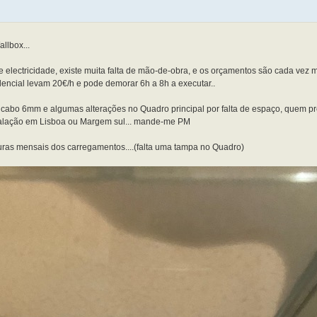
llbox...
ectricidade, existe muita falta de mão-de-obra, e os orçamentos são cada vez m
idencial levam 20€/h e pode demorar 6h a 8h a executar..
 cabo 6mm e algumas alterações no Quadro principal por falta de espaço, quem p
nstalação em Lisboa ou Margem sul... mande-me PM
ituras mensais dos carregamentos....(falta uma tampa no Quadro)