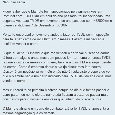
Não, não sabia.
Fiquei saber que o Mamute foi inspeccionado pela primeira vez em
Portugal com ~20300km em abril do ano passado, foi inspecionado uma
segunda vez para TVDE em novembro do ano passado com ~62000km e
foi-me vendido em 7 de Dezembro ~63300km.
Portanto entre abril e novembro andou a fazer de TVDE sem inspecção
para tal e fez cerca de 42000km em 7 meses. Fazem a inspecção e
decidem vender o carro.
O que eu acho. O individuo que me vendeu o carro vai buscar os carros
lá fora com alguns anos, mas com poucos km, tem uma empresa TVDE,
faz meia dúzia de meses com carro, faz-lhe alguns KM e a seguir vende
os carros. Como é empresa deduz o iva (já discutimos isto noutro
tópico), é um negócio winwin. Ou então não é nada disto e depois de ver
que o Mamute não é um carro indicado para TVDE devido aos consumos
vendeu o carro.
Mas eu acredito na primeira hipótese porque no dia que fomos passar o
carro para meu nome ele e a namorada ficaram a tratar de passar mais
dois carros para o nome da empresa que tinham ido buscar lá fora.
O Mamute afinal é um carro de combate, até já foi TVDE e apresenta a
mesma degradação que os demais.