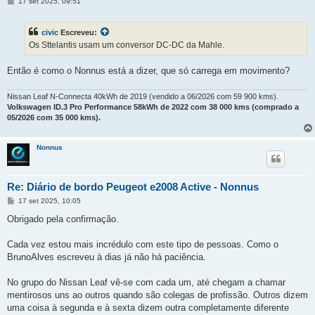
M
17 set 2025, 09:51
e
n
s
civic
Escreveu:
a
g
Os Sttelantis usam um conversor DC-DC da Mahle.
e
m
Então é como o Nonnus está a dizer, que só carrega em movimento?
Nissan Leaf N-Connecta 40kWh de 2019 (vendido a 06/2026 com 59 900 kms).
Volkswagen ID.3 Pro Performance 58kWh de 2022 com 38 000 kms (comprado a
05/2026 com 35 000 kms).
Nonnus
Re: Diário de bordo Peugeot e2008 Active - Nonnus
M
17 set 2025, 10:05
e
n
Obrigado pela confirmação.
s
a
g
Cada vez estou mais incrédulo com este tipo de pessoas. Como o
e
BrunoAlves escreveu à dias já não há paciência.
m
No grupo do Nissan Leaf vê-se com cada um, até chegam a chamar
mentirosos uns ao outros quando são colegas de profissão. Outros dizem
uma coisa à segunda e à sexta dizem outra completamente diferente