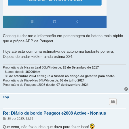
Conseguiu dar-me a informação em percentagem da bateria mais rápido
que a própria APP da Peugeot.
Hoje até esta com uma estimativa de autonomia bastante porreira.
Depois de andar ~50km ainda estima 224.
Proprietário de Nissan Leaf 30kWh desde:
25 de Setembro de 2017
- 6 anos depois
160000km
-
30 de setembro 2024 entregue a Nissan ao abrigo da garantia para abate.
Proprietário de Kia e-Niro 64kWh desde:
05 de julho 2024
Proprietário de Peugeot e2008 desde:
07 de dezembro 2024
cfvp
Re: Diário de bordo Peugeot e2008 Active - Nonnus
M
28 out 2025, 22:32
e
n
Que cena, não fazia ideia que dava para fazer isso!
s