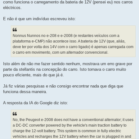
como funciona o carregamento da bateria de 12V (pensei eu) nos carros
eléctricos.
E não é que um indivíduo escreveu isto:
Nonnus Nunnos no e-208 e e-2008 (e restantes veículos com a
plataforma e-CMP) não acontece isso. A bateria de 12V (que, aliás,
deve ter por volta dos 14V com o carro ligado) é apenas carregada com
o carro em movimento, com um alternador convencional.
Isto além de não me fazer sentido nenhum, mostrava um erro grave por
parte da stellantis na concepção do carro. Isto tornava o carro muito
pouco eficiente, mais do que já é.
Já fiz várias pesquisas e não consigo encontrar nada que diga que
funciona dessa maneira.
A resposta da IA do Google diz isto:
No, the Peugeot e-2008 does not have a conventional alternator; it uses
a DC-DC converter powered by the vehicle's main traction battery to
charge the 12-volt battery. This system is common in fully electric
vehicles and recharges the 12V battery when the car is plugged in and