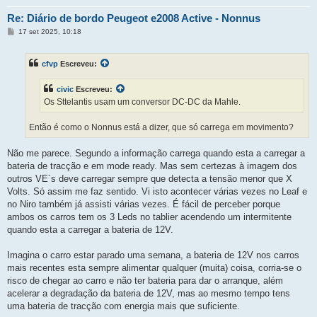
Re: Diário de bordo Peugeot e2008 Active - Nonnus
M
17 set 2025, 10:18
e
n
s
cfvp
Escreveu:
a
g
e
civic
Escreveu:
m
Os Sttelantis usam um conversor DC-DC da Mahle.
Então é como o Nonnus está a dizer, que só carrega em movimento?
Não me parece. Segundo a informação carrega quando esta a carregar a
bateria de tracção e em mode ready. Mas sem certezas à imagem dos
outros VE´s deve carregar sempre que detecta a tensão menor que X
Volts. Só assim me faz sentido. Vi isto acontecer várias vezes no Leaf e
no Niro também já assisti várias vezes. É fácil de perceber porque
ambos os carros tem os 3 Leds no tablier acendendo um intermitente
quando esta a carregar a bateria de 12V.
Imagina o carro estar parado uma semana, a bateria de 12V nos carros
mais recentes esta sempre alimentar qualquer (muita) coisa, corria-se o
risco de chegar ao carro e não ter bateria para dar o arranque, além
acelerar a degradação da bateria de 12V, mas ao mesmo tempo tens
uma bateria de tracção com energia mais que suficiente.