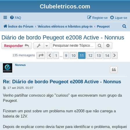
Clubeletricos.com
FAQ
Registe-se
Ligue-se
P
Índice do Fórum
Veículos elétricos e híbridos plug-in
Peugeot
e
Diário de bordo Peugeot e2008 Active - Nonnus
s
Pesquisar
Pesquisa 
Responder
q
u
Página
11
de
14
1
9
10
11
12
13
14
Anterior
Próxi
135 mensagens
...
i
Nonnus
s
a
Re: Diário de bordo Peugeot e2008 Active - Nonnus
r
M
17 set 2025, 01:07
e
n
Venho partilhar convosco algo "curioso" que escreveram num grupo da
s
Peugeot.
a
g
e
Fizeram um post sobre um problema num e2008 que não carrega a
m
bateria de 12V.
Depois de explicar como devia fazer para identificar o problema, expliquei