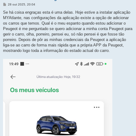
M
28 out 2025, 20:04
e
n
Se há coisa engraças esta é uma delas. Hoje estive a instalar aplicação
s
MYAtlante, nas configurações da aplicação existe a opção de adicionar
a
g
os carros que temos. Qual é o meu espanto quando estou adicionar o
e
Peugeot é me perguntado se quero adicionar a minha conta Peugeot para
m
gerir o carro, olha, porreiro, pensei eu, só não pensei é que fosse tão
porreiro. Depois de pôr as minhas credenciais da Peugeot a aplicação
liga-se ao carro de forma mais rápida que a própria APP da Peugeot,
mostrando logo toda a informação do estado actual do carro.