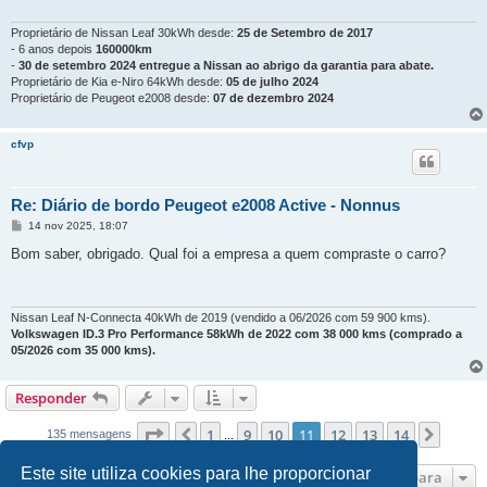
Proprietário de Nissan Leaf 30kWh desde:
25 de Setembro de 2017
- 6 anos depois
160000km
-
30 de setembro 2024 entregue a Nissan ao abrigo da garantia para abate.
Proprietário de Kia e-Niro 64kWh desde:
05 de julho 2024
Proprietário de Peugeot e2008 desde:
07 de dezembro 2024
cfvp
Re: Diário de bordo Peugeot e2008 Active - Nonnus
M
14 nov 2025, 18:07
e
n
Bom saber, obrigado. Qual foi a empresa a quem compraste o carro?
s
a
g
e
m
Nissan Leaf N-Connecta 40kWh de 2019 (vendido a 06/2026 com 59 900 kms).
Volkswagen ID.3 Pro Performance 58kWh de 2022 com 38 000 kms (comprado a
05/2026 com 35 000 kms).
Responder
Página
11
de
14
1
9
10
11
12
13
14
Anterior
Próxi
135 mensagens
...
Este site utiliza cookies para lhe proporcionar
Ir para