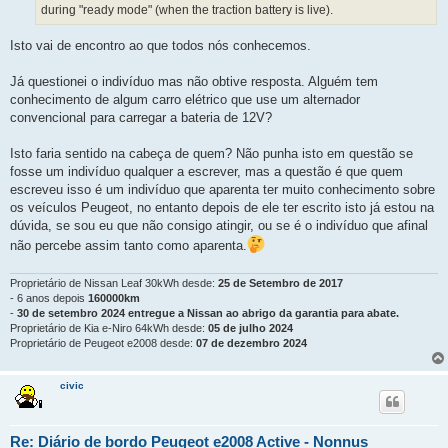
during "ready mode" (when the traction battery is live).
Isto vai de encontro ao que todos nós conhecemos.
Já questionei o indivíduo mas não obtive resposta. Alguém tem
conhecimento de algum carro elétrico que use um alternador
convencional para carregar a bateria de 12V?
Isto faria sentido na cabeça de quem? Não punha isto em questão se
fosse um indivíduo qualquer a escrever, mas a questão é que quem
escreveu isso é um indivíduo que aparenta ter muito conhecimento sobre
os veículos Peugeot, no entanto depois de ele ter escrito isto já estou na
dúvida, se sou eu que não consigo atingir, ou se é o indivíduo que afinal
não percebe assim tanto como aparenta.
Proprietário de Nissan Leaf 30kWh desde:
25 de Setembro de 2017
- 6 anos depois
160000km
-
30 de setembro 2024 entregue a Nissan ao abrigo da garantia para abate.
Proprietário de Kia e-Niro 64kWh desde:
05 de julho 2024
Proprietário de Peugeot e2008 desde:
07 de dezembro 2024
civic
Re: Diário de bordo Peugeot e2008 Active - Nonnus