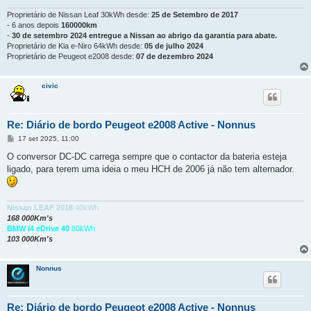
Proprietário de Nissan Leaf 30kWh desde:
25 de Setembro de 2017
- 6 anos depois
160000km
-
30 de setembro 2024 entregue a Nissan ao abrigo da garantia para abate.
Proprietário de Kia e-Niro 64kWh desde:
05 de julho 2024
Proprietário de Peugeot e2008 desde:
07 de dezembro 2024
civic
Re: Diário de bordo Peugeot e2008 Active - Nonnus
M
17 set 2025, 11:00
e
n
O conversor DC-DC carrega sempre que o contactor da bateria esteja
s
ligado, para terem uma ideia o meu HCH de 2006 já não tem alternador.
a
g
e
m
Nissan LEAF 2018
40kWh
168 000Km's
BMW i4 eDrive 40
80kWh
103 000Km's
Nonnus
Re: Diário de bordo Peugeot e2008 Active - Nonnus