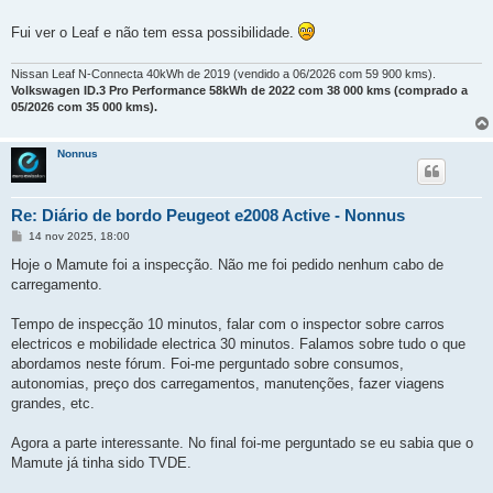
a
g
Fui ver o Leaf e não tem essa possibilidade.
e
m
Nissan Leaf N-Connecta 40kWh de 2019 (vendido a 06/2026 com 59 900 kms).
Volkswagen ID.3 Pro Performance 58kWh de 2022 com 38 000 kms (comprado a
05/2026 com 35 000 kms).
Nonnus
Re: Diário de bordo Peugeot e2008 Active - Nonnus
M
14 nov 2025, 18:00
e
n
Hoje o Mamute foi a inspecção. Não me foi pedido nenhum cabo de
s
carregamento.
a
g
e
Tempo de inspecção 10 minutos, falar com o inspector sobre carros
m
electricos e mobilidade electrica 30 minutos. Falamos sobre tudo o que
abordamos neste fórum. Foi-me perguntado sobre consumos,
autonomias, preço dos carregamentos, manutenções, fazer viagens
grandes, etc.
Agora a parte interessante. No final foi-me perguntado se eu sabia que o
Mamute já tinha sido TVDE.