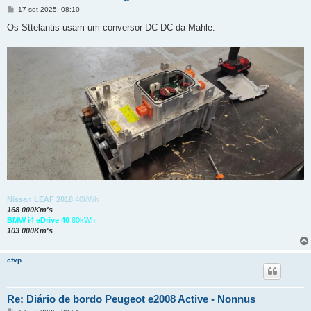
M
17 set 2025, 08:10
e
n
Os Sttelantis usam um conversor DC-DC da Mahle.
s
a
g
e
m
Nissan LEAF 2018
40kWh
168 000Km's
BMW i4 eDrive 40
80kWh
103 000Km's
cfvp
Re: Diário de bordo Peugeot e2008 Active - Nonnus