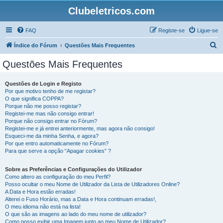
Clubeletricos.com
FAQ
Registe-se
Ligue-se
P
Índice do Fórum
Questões Mais Frequentes
e
Questões Mais Frequentes
s
q
Questões de Login e Registo
Por que motivo tenho de me registar?
u
O que significa COPPA?
i
Porque não me posso registar?
Registei-me mas não consigo entrar!
s
Porque não consigo entrar no Fórum?
Registei-me e já entrei anteriormente, mas agora não consigo!
a
Esqueci-me da minha Senha, e agora?
r
Por que entro automaticamente no Fórum?
Para que serve a opção “Apagar cookies” ?
Sobre as Preferências e Configurações do Utilizador
Como altero as configuração do meu Perfil?
Posso ocultar o meu Nome de Utilizador da Lista de Utilizadores Online?
A Data e Hora estão erradas!
Alterei o Fuso Horário, mas a Data e Hora continuam erradas!,
O meu idioma não está na lista!
O que são as imagens ao lado do meu nome de utilizador?
Como posso exibir uma Imagem junto ao meu Nome de Utilizador?