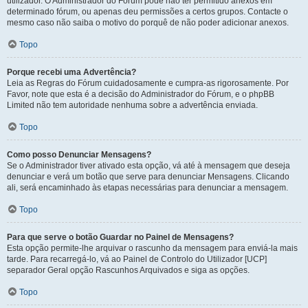
utilizador. O Administrador do Fórum pode não ter permitido anexos em
determinado fórum, ou apenas deu permissões a certos grupos. Contacte o
mesmo caso não saiba o motivo do porquê de não poder adicionar anexos.
Topo
Porque recebi uma Advertência?
Leia as Regras do Fórum cuidadosamente e cumpra-as rigorosamente. Por
Favor, note que esta é a decisão do Administrador do Fórum, e o phpBB
Limited não tem autoridade nenhuma sobre a advertência enviada.
Topo
Como posso Denunciar Mensagens?
Se o Administrador tiver ativado esta opção, vá até à mensagem que deseja
denunciar e verá um botão que serve para denunciar Mensagens. Clicando
ali, será encaminhado às etapas necessárias para denunciar a mensagem.
Topo
Para que serve o botão Guardar no Painel de Mensagens?
Esta opção permite-lhe arquivar o rascunho da mensagem para enviá-la mais
tarde. Para recarregá-lo, vá ao Painel de Controlo do Utilizador [UCP]
separador Geral opção Rascunhos Arquivados e siga as opções.
Topo