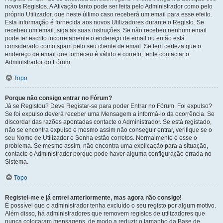
novos Registos. A Ativação tanto pode ser feita pelo Administrador como pelo
próprio Utilizador, que neste último caso receberá um email para esse efeito.
Esta informação é fornecida aos novos Utilizadores durante o Registo. Se
recebeu um email, siga as suas instruções. Se não recebeu nenhum email
pode ter escrito incorretamente o endereço de email ou então está
considerado como spam pelo seu cliente de email. Se tem certeza que o
endereço de email que forneceu é válido e correto, tente contactar o
Administrador do Fórum.
Topo
Porque não consigo entrar no Fórum?
Já se Registou? Deve Registar-se para poder Entrar no Fórum. Foi expulso?
Se foi expulso deverá receber uma Mensagem a informá-lo da ocorrência. Se
discordar das razões apontadas contacte o Administrador. Se está registado,
não se encontra expulso e mesmo assim não conseguir entrar, verifique se o
seu Nome de Utilizador e Senha estão corretos. Normalmente é esse o
problema. Se mesmo assim, não encontra uma explicação para a situação,
contacte o Administrador porque pode haver alguma configuração errada no
Sistema.
Topo
Registei-me e já entrei anteriormente, mas agora não consigo!
É possível que o administrador tenha excluído o seu registo por algum motivo.
Além disso, há administradores que removem registos de utilizadores que
nunca colocaram mensagens, de modo a reduzir o tamanho da Base de