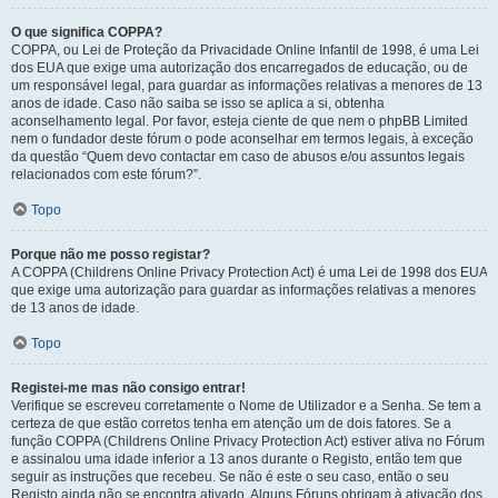
O que significa COPPA?
COPPA, ou Lei de Proteção da Privacidade Online Infantil de 1998, é uma Lei
dos EUA que exige uma autorização dos encarregados de educação, ou de
um responsável legal, para guardar as informações relativas a menores de 13
anos de idade. Caso não saiba se isso se aplica a si, obtenha
aconselhamento legal. Por favor, esteja ciente de que nem o phpBB Limited
nem o fundador deste fórum o pode aconselhar em termos legais, à exceção
da questão “Quem devo contactar em caso de abusos e/ou assuntos legais
relacionados com este fórum?”.
Topo
Porque não me posso registar?
A COPPA (Childrens Online Privacy Protection Act) é uma Lei de 1998 dos EUA
que exige uma autorização para guardar as informações relativas a menores
de 13 anos de idade.
Topo
Registei-me mas não consigo entrar!
Verifique se escreveu corretamente o Nome de Utilizador e a Senha. Se tem a
certeza de que estão corretos tenha em atenção um de dois fatores. Se a
função COPPA (Childrens Online Privacy Protection Act) estiver ativa no Fórum
e assinalou uma idade inferior a 13 anos durante o Registo, então tem que
seguir as instruções que recebeu. Se não é este o seu caso, então o seu
Registo ainda não se encontra ativado. Alguns Fóruns obrigam à ativação dos