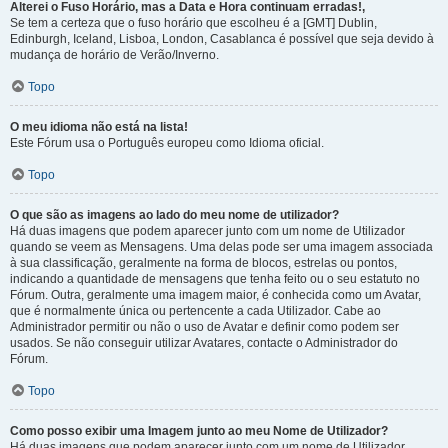
Alterei o Fuso Horário, mas a Data e Hora continuam erradas!,
Se tem a certeza que o fuso horário que escolheu é a [GMT] Dublin,
Edinburgh, Iceland, Lisboa, London, Casablanca é possível que seja devido à
mudança de horário de Verão/Inverno.
Topo
O meu idioma não está na lista!
Este Fórum usa o Português europeu como Idioma oficial.
Topo
O que são as imagens ao lado do meu nome de utilizador?
Há duas imagens que podem aparecer junto com um nome de Utilizador
quando se veem as Mensagens. Uma delas pode ser uma imagem associada
à sua classificação, geralmente na forma de blocos, estrelas ou pontos,
indicando a quantidade de mensagens que tenha feito ou o seu estatuto no
Fórum. Outra, geralmente uma imagem maior, é conhecida como um Avatar,
que é normalmente única ou pertencente a cada Utilizador. Cabe ao
Administrador permitir ou não o uso de Avatar e definir como podem ser
usados. Se não conseguir utilizar Avatares, contacte o Administrador do
Fórum.
Topo
Como posso exibir uma Imagem junto ao meu Nome de Utilizador?
Há duas imagens que podem aparecer junto com um nome de Utilizador