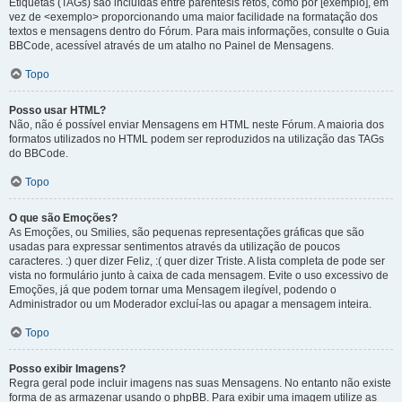
Etiquetas (TAGs) são incluídas entre parêntesis retos, como por [exemplo], em
vez de <exemplo> proporcionando uma maior facilidade na formatação dos
textos e mensagens dentro do Fórum. Para mais informações, consulte o Guia
BBCode, acessível através de um atalho no Painel de Mensagens.
Topo
Posso usar HTML?
Não, não é possível enviar Mensagens em HTML neste Fórum. A maioria dos
formatos utilizados no HTML podem ser reproduzidos na utilização das TAGs
do BBCode.
Topo
O que são Emoções?
As Emoções, ou Smilies, são pequenas representações gráficas que são
usadas para expressar sentimentos através da utilização de poucos
caracteres. :) quer dizer Feliz, :( quer dizer Triste. A lista completa de pode ser
vista no formulário junto à caixa de cada mensagem. Evite o uso excessivo de
Emoções, já que podem tornar uma Mensagem ilegível, podendo o
Administrador ou um Moderador excluí-las ou apagar a mensagem inteira.
Topo
Posso exibir Imagens?
Regra geral pode incluir imagens nas suas Mensagens. No entanto não existe
forma de as armazenar usando o phpBB. Para exibir uma imagem utilize as