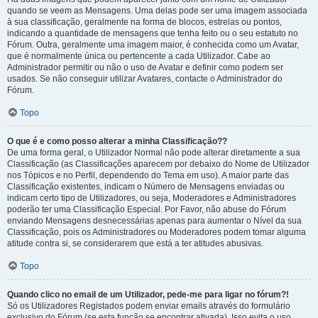
quando se veem as Mensagens. Uma delas pode ser uma imagem associada
à sua classificação, geralmente na forma de blocos, estrelas ou pontos,
indicando a quantidade de mensagens que tenha feito ou o seu estatuto no
Fórum. Outra, geralmente uma imagem maior, é conhecida como um Avatar,
que é normalmente única ou pertencente a cada Utilizador. Cabe ao
Administrador permitir ou não o uso de Avatar e definir como podem ser
usados. Se não conseguir utilizar Avatares, contacte o Administrador do
Fórum.
Topo
O que é e como posso alterar a minha Classificação??
De uma forma geral, o Utilizador Normal não pode alterar diretamente a sua
Classificação (as Classificações aparecem por debaixo do Nome de Utilizador
nos Tópicos e no Perfil, dependendo do Tema em uso). A maior parte das
Classificação existentes, indicam o Número de Mensagens enviadas ou
indicam certo tipo de Utilizadores, ou seja, Moderadores e Administradores
poderão ter uma Classificação Especial. Por Favor, não abuse do Fórum
enviando Mensagens desnecessárias apenas para aumentar o Nível da sua
Classificação, pois os Administradores ou Moderadores podem tomar alguma
atitude contra si, se considerarem que está a ter atitudes abusivas.
Topo
Quando clico no email de um Utilizador, pede-me para ligar no fórum?!
Só os Utilizadores Registados podem enviar emails através do formulário
exclusivo do Fórum (se esta função se encontrar ativada). Isso evita o uso