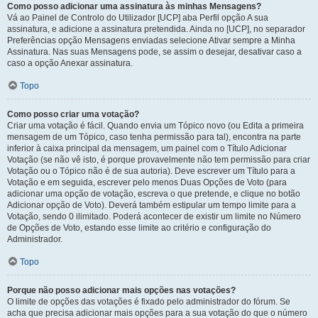
Como posso adicionar uma assinatura às minhas Mensagens?
Vá ao Painel de Controlo do Utilizador [UCP] aba Perfil opção A sua
assinatura, e adicione a assinatura pretendida. Ainda no [UCP], no separador
Preferências opção Mensagens enviadas selecione Ativar sempre a Minha
Assinatura. Nas suas Mensagens pode, se assim o desejar, desativar caso a
caso a opção Anexar assinatura.
Topo
Como posso criar uma votação?
Criar uma votação é fácil. Quando envia um Tópico novo (ou Edita a primeira
mensagem de um Tópico, caso tenha permissão para tal), encontra na parte
inferior à caixa principal da mensagem, um painel com o Título Adicionar
Votação (se não vê isto, é porque provavelmente não tem permissão para criar
Votação ou o Tópico não é de sua autoria). Deve escrever um Título para a
Votação e em seguida, escrever pelo menos Duas Opções de Voto (para
adicionar uma opção de votação, escreva o que pretende, e clique no botão
Adicionar opção de Voto). Deverá também estipular um tempo limite para a
Votação, sendo 0 ilimitado. Poderá acontecer de existir um limite no Número
de Opções de Voto, estando esse limite ao critério e configuração do
Administrador.
Topo
Porque não posso adicionar mais opções nas votações?
O limite de opções das votações é fixado pelo administrador do fórum. Se
acha que precisa adicionar mais opções para a sua votação do que o número