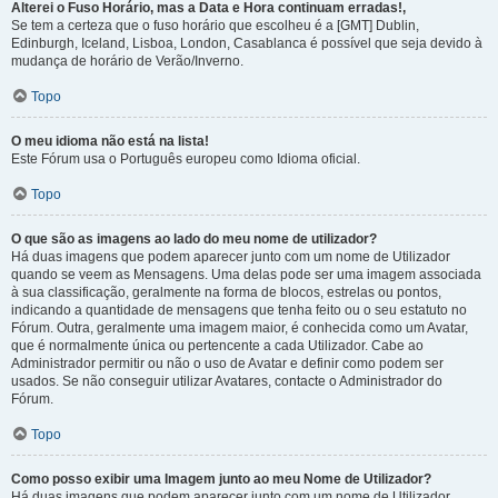
Alterei o Fuso Horário, mas a Data e Hora continuam erradas!,
Se tem a certeza que o fuso horário que escolheu é a [GMT] Dublin,
Edinburgh, Iceland, Lisboa, London, Casablanca é possível que seja devido à
mudança de horário de Verão/Inverno.
Topo
O meu idioma não está na lista!
Este Fórum usa o Português europeu como Idioma oficial.
Topo
O que são as imagens ao lado do meu nome de utilizador?
Há duas imagens que podem aparecer junto com um nome de Utilizador
quando se veem as Mensagens. Uma delas pode ser uma imagem associada
à sua classificação, geralmente na forma de blocos, estrelas ou pontos,
indicando a quantidade de mensagens que tenha feito ou o seu estatuto no
Fórum. Outra, geralmente uma imagem maior, é conhecida como um Avatar,
que é normalmente única ou pertencente a cada Utilizador. Cabe ao
Administrador permitir ou não o uso de Avatar e definir como podem ser
usados. Se não conseguir utilizar Avatares, contacte o Administrador do
Fórum.
Topo
Como posso exibir uma Imagem junto ao meu Nome de Utilizador?
Há duas imagens que podem aparecer junto com um nome de Utilizador