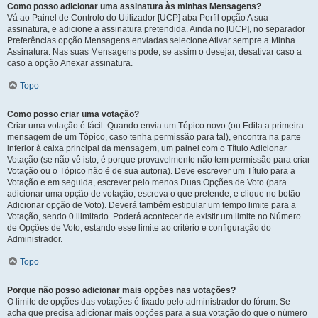
Como posso adicionar uma assinatura às minhas Mensagens?
Vá ao Painel de Controlo do Utilizador [UCP] aba Perfil opção A sua
assinatura, e adicione a assinatura pretendida. Ainda no [UCP], no separador
Preferências opção Mensagens enviadas selecione Ativar sempre a Minha
Assinatura. Nas suas Mensagens pode, se assim o desejar, desativar caso a
caso a opção Anexar assinatura.
Topo
Como posso criar uma votação?
Criar uma votação é fácil. Quando envia um Tópico novo (ou Edita a primeira
mensagem de um Tópico, caso tenha permissão para tal), encontra na parte
inferior à caixa principal da mensagem, um painel com o Título Adicionar
Votação (se não vê isto, é porque provavelmente não tem permissão para criar
Votação ou o Tópico não é de sua autoria). Deve escrever um Título para a
Votação e em seguida, escrever pelo menos Duas Opções de Voto (para
adicionar uma opção de votação, escreva o que pretende, e clique no botão
Adicionar opção de Voto). Deverá também estipular um tempo limite para a
Votação, sendo 0 ilimitado. Poderá acontecer de existir um limite no Número
de Opções de Voto, estando esse limite ao critério e configuração do
Administrador.
Topo
Porque não posso adicionar mais opções nas votações?
O limite de opções das votações é fixado pelo administrador do fórum. Se
acha que precisa adicionar mais opções para a sua votação do que o número