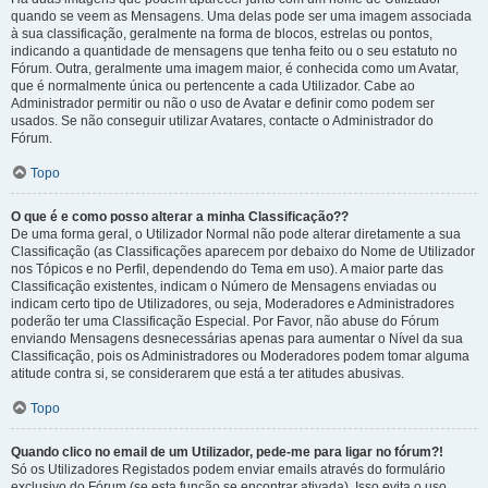
quando se veem as Mensagens. Uma delas pode ser uma imagem associada
à sua classificação, geralmente na forma de blocos, estrelas ou pontos,
indicando a quantidade de mensagens que tenha feito ou o seu estatuto no
Fórum. Outra, geralmente uma imagem maior, é conhecida como um Avatar,
que é normalmente única ou pertencente a cada Utilizador. Cabe ao
Administrador permitir ou não o uso de Avatar e definir como podem ser
usados. Se não conseguir utilizar Avatares, contacte o Administrador do
Fórum.
Topo
O que é e como posso alterar a minha Classificação??
De uma forma geral, o Utilizador Normal não pode alterar diretamente a sua
Classificação (as Classificações aparecem por debaixo do Nome de Utilizador
nos Tópicos e no Perfil, dependendo do Tema em uso). A maior parte das
Classificação existentes, indicam o Número de Mensagens enviadas ou
indicam certo tipo de Utilizadores, ou seja, Moderadores e Administradores
poderão ter uma Classificação Especial. Por Favor, não abuse do Fórum
enviando Mensagens desnecessárias apenas para aumentar o Nível da sua
Classificação, pois os Administradores ou Moderadores podem tomar alguma
atitude contra si, se considerarem que está a ter atitudes abusivas.
Topo
Quando clico no email de um Utilizador, pede-me para ligar no fórum?!
Só os Utilizadores Registados podem enviar emails através do formulário
exclusivo do Fórum (se esta função se encontrar ativada). Isso evita o uso