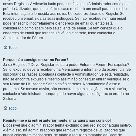
novos Registos. A Ativação tanto pode ser feita pelo Administrador como pelo
próprio Utilizador, que neste último caso receberá um email para esse efeito.
Esta informação é fornecida aos novos Utilizadores durante o Registo. Se
recebeu um email, siga as suas instruções. Se não recebeu nenhum email
pode ter escrito incorretamente o endereço de email ou então está
considerado como spam pelo seu cliente de email. Se tem certeza que o
endereço de email que forneceu é válido e correto, tente contactar o
Administrador do Fórum.
Topo
Porque não consigo entrar no Fórum?
Já se Registou? Deve Registar-se para poder Entrar no Fórum. Foi expulso?
Se foi expulso deverá receber uma Mensagem a informá-lo da ocorrência. Se
discordar das razões apontadas contacte o Administrador. Se está registado,
não se encontra expulso e mesmo assim não conseguir entrar, verifique se o
seu Nome de Utilizador e Senha estão corretos. Normalmente é esse o
problema. Se mesmo assim, não encontra uma explicação para a situação,
contacte o Administrador porque pode haver alguma configuração errada no
Sistema.
Topo
Registei-me e já entrei anteriormente, mas agora não consigo!
É possível que o administrador tenha excluído o seu registo por algum motivo.
Além disso, há administradores que removem registos de utilizadores que
nunca colocaram mensagens, de modo a reduzir o tamanho da Base de