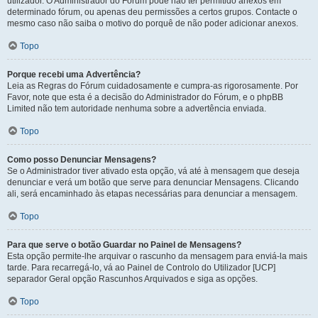
utilizador. O Administrador do Fórum pode não ter permitido anexos em
determinado fórum, ou apenas deu permissões a certos grupos. Contacte o
mesmo caso não saiba o motivo do porquê de não poder adicionar anexos.
Topo
Porque recebi uma Advertência?
Leia as Regras do Fórum cuidadosamente e cumpra-as rigorosamente. Por
Favor, note que esta é a decisão do Administrador do Fórum, e o phpBB
Limited não tem autoridade nenhuma sobre a advertência enviada.
Topo
Como posso Denunciar Mensagens?
Se o Administrador tiver ativado esta opção, vá até à mensagem que deseja
denunciar e verá um botão que serve para denunciar Mensagens. Clicando
ali, será encaminhado às etapas necessárias para denunciar a mensagem.
Topo
Para que serve o botão Guardar no Painel de Mensagens?
Esta opção permite-lhe arquivar o rascunho da mensagem para enviá-la mais
tarde. Para recarregá-lo, vá ao Painel de Controlo do Utilizador [UCP]
separador Geral opção Rascunhos Arquivados e siga as opções.
Topo