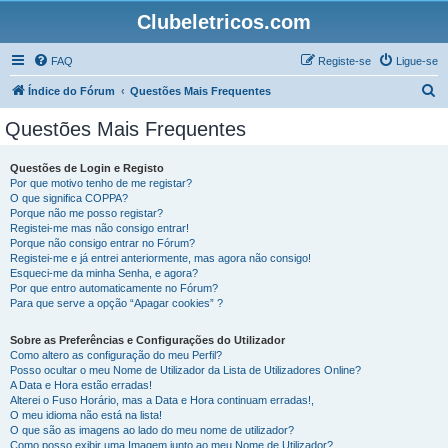
Clubeletricos.com
FAQ
Registe-se
Ligue-se
P
Índice do Fórum
Questões Mais Frequentes
e
Questões Mais Frequentes
s
q
Questões de Login e Registo
Por que motivo tenho de me registar?
u
O que significa COPPA?
i
Porque não me posso registar?
Registei-me mas não consigo entrar!
s
Porque não consigo entrar no Fórum?
Registei-me e já entrei anteriormente, mas agora não consigo!
a
Esqueci-me da minha Senha, e agora?
r
Por que entro automaticamente no Fórum?
Para que serve a opção “Apagar cookies” ?
Sobre as Preferências e Configurações do Utilizador
Como altero as configuração do meu Perfil?
Posso ocultar o meu Nome de Utilizador da Lista de Utilizadores Online?
A Data e Hora estão erradas!
Alterei o Fuso Horário, mas a Data e Hora continuam erradas!,
O meu idioma não está na lista!
O que são as imagens ao lado do meu nome de utilizador?
Como posso exibir uma Imagem junto ao meu Nome de Utilizador?