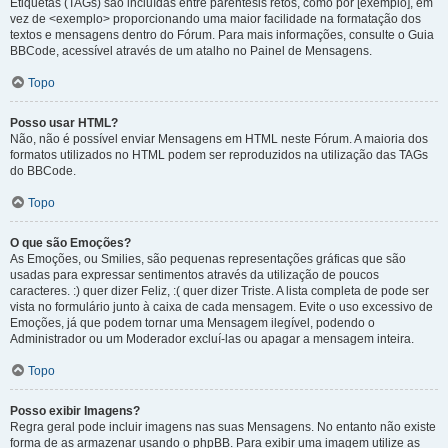
Etiquetas (TAGs) são incluídas entre parêntesis retos, como por [exemplo], em
vez de <exemplo> proporcionando uma maior facilidade na formatação dos
textos e mensagens dentro do Fórum. Para mais informações, consulte o Guia
BBCode, acessível através de um atalho no Painel de Mensagens.
Topo
Posso usar HTML?
Não, não é possível enviar Mensagens em HTML neste Fórum. A maioria dos
formatos utilizados no HTML podem ser reproduzidos na utilização das TAGs
do BBCode.
Topo
O que são Emoções?
As Emoções, ou Smilies, são pequenas representações gráficas que são
usadas para expressar sentimentos através da utilização de poucos
caracteres. :) quer dizer Feliz, :( quer dizer Triste. A lista completa de pode ser
vista no formulário junto à caixa de cada mensagem. Evite o uso excessivo de
Emoções, já que podem tornar uma Mensagem ilegível, podendo o
Administrador ou um Moderador excluí-las ou apagar a mensagem inteira.
Topo
Posso exibir Imagens?
Regra geral pode incluir imagens nas suas Mensagens. No entanto não existe
forma de as armazenar usando o phpBB. Para exibir uma imagem utilize as