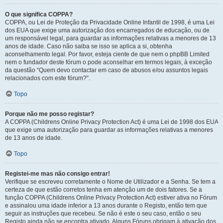
O que significa COPPA?
COPPA, ou Lei de Proteção da Privacidade Online Infantil de 1998, é uma Lei
dos EUA que exige uma autorização dos encarregados de educação, ou de
um responsável legal, para guardar as informações relativas a menores de 13
anos de idade. Caso não saiba se isso se aplica a si, obtenha
aconselhamento legal. Por favor, esteja ciente de que nem o phpBB Limited
nem o fundador deste fórum o pode aconselhar em termos legais, à exceção
da questão “Quem devo contactar em caso de abusos e/ou assuntos legais
relacionados com este fórum?”.
Topo
Porque não me posso registar?
A COPPA (Childrens Online Privacy Protection Act) é uma Lei de 1998 dos EUA
que exige uma autorização para guardar as informações relativas a menores
de 13 anos de idade.
Topo
Registei-me mas não consigo entrar!
Verifique se escreveu corretamente o Nome de Utilizador e a Senha. Se tem a
certeza de que estão corretos tenha em atenção um de dois fatores. Se a
função COPPA (Childrens Online Privacy Protection Act) estiver ativa no Fórum
e assinalou uma idade inferior a 13 anos durante o Registo, então tem que
seguir as instruções que recebeu. Se não é este o seu caso, então o seu
Registo ainda não se encontra ativado. Alguns Fóruns obrigam à ativação dos