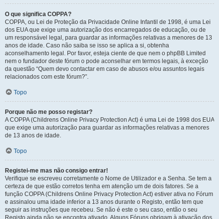
O que significa COPPA?
COPPA, ou Lei de Proteção da Privacidade Online Infantil de 1998, é uma Lei
dos EUA que exige uma autorização dos encarregados de educação, ou de
um responsável legal, para guardar as informações relativas a menores de 13
anos de idade. Caso não saiba se isso se aplica a si, obtenha
aconselhamento legal. Por favor, esteja ciente de que nem o phpBB Limited
nem o fundador deste fórum o pode aconselhar em termos legais, à exceção
da questão “Quem devo contactar em caso de abusos e/ou assuntos legais
relacionados com este fórum?”.
Topo
Porque não me posso registar?
A COPPA (Childrens Online Privacy Protection Act) é uma Lei de 1998 dos EUA
que exige uma autorização para guardar as informações relativas a menores
de 13 anos de idade.
Topo
Registei-me mas não consigo entrar!
Verifique se escreveu corretamente o Nome de Utilizador e a Senha. Se tem a
certeza de que estão corretos tenha em atenção um de dois fatores. Se a
função COPPA (Childrens Online Privacy Protection Act) estiver ativa no Fórum
e assinalou uma idade inferior a 13 anos durante o Registo, então tem que
seguir as instruções que recebeu. Se não é este o seu caso, então o seu
Registo ainda não se encontra ativado. Alguns Fóruns obrigam à ativação dos