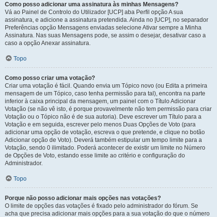
Como posso adicionar uma assinatura às minhas Mensagens?
Vá ao Painel de Controlo do Utilizador [UCP] aba Perfil opção A sua
assinatura, e adicione a assinatura pretendida. Ainda no [UCP], no separador
Preferências opção Mensagens enviadas selecione Ativar sempre a Minha
Assinatura. Nas suas Mensagens pode, se assim o desejar, desativar caso a
caso a opção Anexar assinatura.
Topo
Como posso criar uma votação?
Criar uma votação é fácil. Quando envia um Tópico novo (ou Edita a primeira
mensagem de um Tópico, caso tenha permissão para tal), encontra na parte
inferior à caixa principal da mensagem, um painel com o Título Adicionar
Votação (se não vê isto, é porque provavelmente não tem permissão para criar
Votação ou o Tópico não é de sua autoria). Deve escrever um Título para a
Votação e em seguida, escrever pelo menos Duas Opções de Voto (para
adicionar uma opção de votação, escreva o que pretende, e clique no botão
Adicionar opção de Voto). Deverá também estipular um tempo limite para a
Votação, sendo 0 ilimitado. Poderá acontecer de existir um limite no Número
de Opções de Voto, estando esse limite ao critério e configuração do
Administrador.
Topo
Porque não posso adicionar mais opções nas votações?
O limite de opções das votações é fixado pelo administrador do fórum. Se
acha que precisa adicionar mais opções para a sua votação do que o número