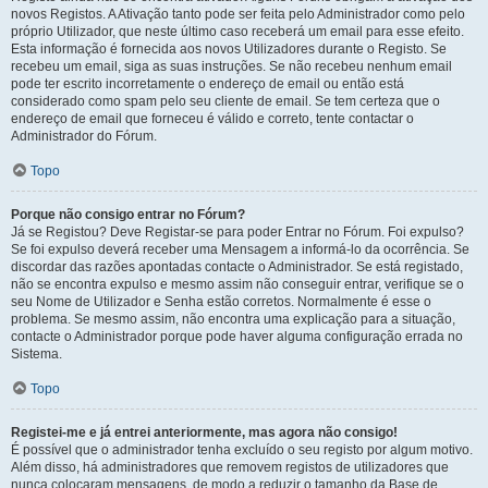
novos Registos. A Ativação tanto pode ser feita pelo Administrador como pelo
próprio Utilizador, que neste último caso receberá um email para esse efeito.
Esta informação é fornecida aos novos Utilizadores durante o Registo. Se
recebeu um email, siga as suas instruções. Se não recebeu nenhum email
pode ter escrito incorretamente o endereço de email ou então está
considerado como spam pelo seu cliente de email. Se tem certeza que o
endereço de email que forneceu é válido e correto, tente contactar o
Administrador do Fórum.
Topo
Porque não consigo entrar no Fórum?
Já se Registou? Deve Registar-se para poder Entrar no Fórum. Foi expulso?
Se foi expulso deverá receber uma Mensagem a informá-lo da ocorrência. Se
discordar das razões apontadas contacte o Administrador. Se está registado,
não se encontra expulso e mesmo assim não conseguir entrar, verifique se o
seu Nome de Utilizador e Senha estão corretos. Normalmente é esse o
problema. Se mesmo assim, não encontra uma explicação para a situação,
contacte o Administrador porque pode haver alguma configuração errada no
Sistema.
Topo
Registei-me e já entrei anteriormente, mas agora não consigo!
É possível que o administrador tenha excluído o seu registo por algum motivo.
Além disso, há administradores que removem registos de utilizadores que
nunca colocaram mensagens, de modo a reduzir o tamanho da Base de