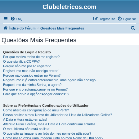
Clubeletricos.com
FAQ
Registe-se
Ligue-se
P
Índice do Fórum
Questões Mais Frequentes
e
Questões Mais Frequentes
s
q
Questões de Login e Registo
Por que motivo tenho de me registar?
u
O que significa COPPA?
i
Porque não me posso registar?
Registei-me mas não consigo entrar!
s
Porque não consigo entrar no Fórum?
Registei-me e já entrei anteriormente, mas agora não consigo!
a
Esqueci-me da minha Senha, e agora?
r
Por que entro automaticamente no Fórum?
Para que serve a opção “Apagar cookies” ?
Sobre as Preferências e Configurações do Utilizador
Como altero as configuração do meu Perfil?
Posso ocultar o meu Nome de Utilizador da Lista de Utilizadores Online?
A Data e Hora estão erradas!
Alterei o Fuso Horário, mas a Data e Hora continuam erradas!,
O meu idioma não está na lista!
O que são as imagens ao lado do meu nome de utilizador?
Como posso exibir uma Imagem junto ao meu Nome de Utilizador?