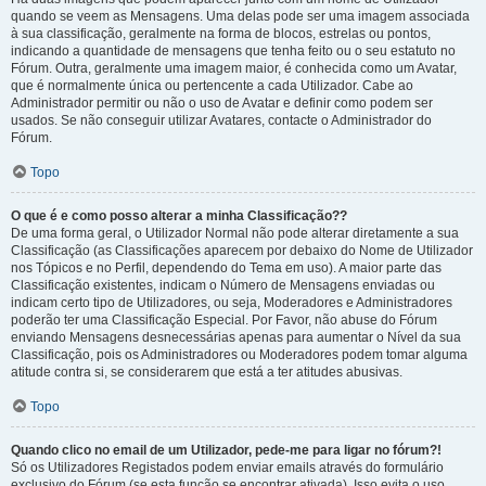
quando se veem as Mensagens. Uma delas pode ser uma imagem associada
à sua classificação, geralmente na forma de blocos, estrelas ou pontos,
indicando a quantidade de mensagens que tenha feito ou o seu estatuto no
Fórum. Outra, geralmente uma imagem maior, é conhecida como um Avatar,
que é normalmente única ou pertencente a cada Utilizador. Cabe ao
Administrador permitir ou não o uso de Avatar e definir como podem ser
usados. Se não conseguir utilizar Avatares, contacte o Administrador do
Fórum.
Topo
O que é e como posso alterar a minha Classificação??
De uma forma geral, o Utilizador Normal não pode alterar diretamente a sua
Classificação (as Classificações aparecem por debaixo do Nome de Utilizador
nos Tópicos e no Perfil, dependendo do Tema em uso). A maior parte das
Classificação existentes, indicam o Número de Mensagens enviadas ou
indicam certo tipo de Utilizadores, ou seja, Moderadores e Administradores
poderão ter uma Classificação Especial. Por Favor, não abuse do Fórum
enviando Mensagens desnecessárias apenas para aumentar o Nível da sua
Classificação, pois os Administradores ou Moderadores podem tomar alguma
atitude contra si, se considerarem que está a ter atitudes abusivas.
Topo
Quando clico no email de um Utilizador, pede-me para ligar no fórum?!
Só os Utilizadores Registados podem enviar emails através do formulário
exclusivo do Fórum (se esta função se encontrar ativada). Isso evita o uso