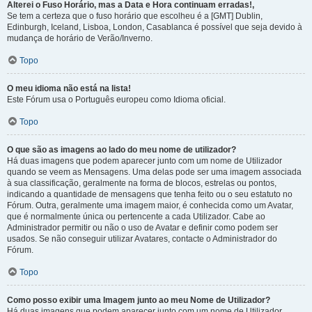
Alterei o Fuso Horário, mas a Data e Hora continuam erradas!,
Se tem a certeza que o fuso horário que escolheu é a [GMT] Dublin,
Edinburgh, Iceland, Lisboa, London, Casablanca é possível que seja devido à
mudança de horário de Verão/Inverno.
Topo
O meu idioma não está na lista!
Este Fórum usa o Português europeu como Idioma oficial.
Topo
O que são as imagens ao lado do meu nome de utilizador?
Há duas imagens que podem aparecer junto com um nome de Utilizador
quando se veem as Mensagens. Uma delas pode ser uma imagem associada
à sua classificação, geralmente na forma de blocos, estrelas ou pontos,
indicando a quantidade de mensagens que tenha feito ou o seu estatuto no
Fórum. Outra, geralmente uma imagem maior, é conhecida como um Avatar,
que é normalmente única ou pertencente a cada Utilizador. Cabe ao
Administrador permitir ou não o uso de Avatar e definir como podem ser
usados. Se não conseguir utilizar Avatares, contacte o Administrador do
Fórum.
Topo
Como posso exibir uma Imagem junto ao meu Nome de Utilizador?
Há duas imagens que podem aparecer junto com um nome de Utilizador