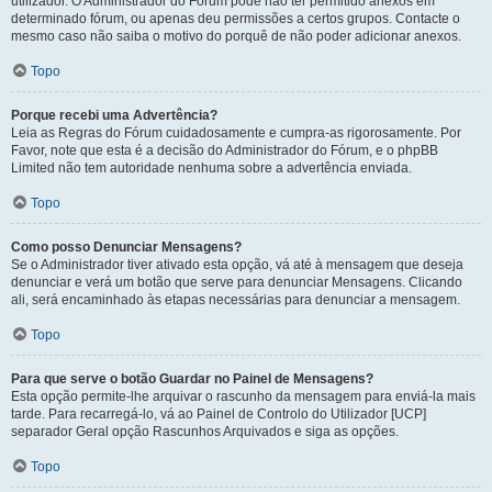
utilizador. O Administrador do Fórum pode não ter permitido anexos em
determinado fórum, ou apenas deu permissões a certos grupos. Contacte o
mesmo caso não saiba o motivo do porquê de não poder adicionar anexos.
Topo
Porque recebi uma Advertência?
Leia as Regras do Fórum cuidadosamente e cumpra-as rigorosamente. Por
Favor, note que esta é a decisão do Administrador do Fórum, e o phpBB
Limited não tem autoridade nenhuma sobre a advertência enviada.
Topo
Como posso Denunciar Mensagens?
Se o Administrador tiver ativado esta opção, vá até à mensagem que deseja
denunciar e verá um botão que serve para denunciar Mensagens. Clicando
ali, será encaminhado às etapas necessárias para denunciar a mensagem.
Topo
Para que serve o botão Guardar no Painel de Mensagens?
Esta opção permite-lhe arquivar o rascunho da mensagem para enviá-la mais
tarde. Para recarregá-lo, vá ao Painel de Controlo do Utilizador [UCP]
separador Geral opção Rascunhos Arquivados e siga as opções.
Topo