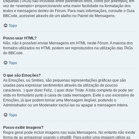
Etiquetas (TAGs) são incluídas entre parêntesis retos, como por [exemplo], em
vez de <exemplo> proporcionando uma maior facilidade na formatação dos
textos e mensagens dentro do Fórum. Para mais informações, consulte o Guia
BBCode, acessível através de um atalho no Painel de Mensagens.
Topo
Posso usar HTML?
Não, não é possível enviar Mensagens em HTML neste Fórum. A maioria dos
formatos utilizados no HTML podem ser reproduzidos na utilização das TAGs
do BBCode.
Topo
O que são Emoções?
As Emoções, ou Smilies, são pequenas representações gráficas que são
usadas para expressar sentimentos através da utilização de poucos
caracteres. :) quer dizer Feliz, :( quer dizer Triste. A lista completa de pode ser
vista no formulário junto à caixa de cada mensagem. Evite o uso excessivo de
Emoções, já que podem tornar uma Mensagem ilegível, podendo o
Administrador ou um Moderador excluí-las ou apagar a mensagem inteira.
Topo
Posso exibir Imagens?
Regra geral pode incluir imagens nas suas Mensagens. No entanto não existe
forma de as armazenar usando o phpBB. Para exibir uma imagem utilize as