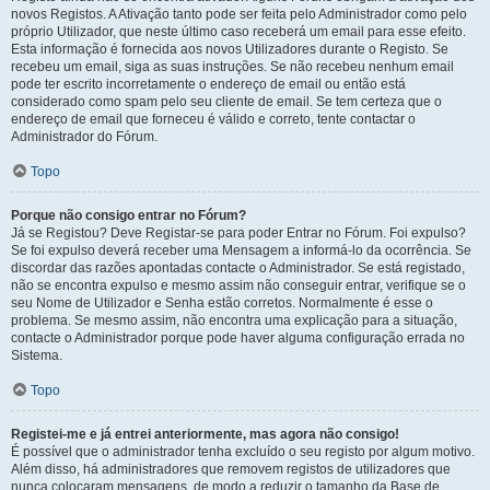
novos Registos. A Ativação tanto pode ser feita pelo Administrador como pelo
próprio Utilizador, que neste último caso receberá um email para esse efeito.
Esta informação é fornecida aos novos Utilizadores durante o Registo. Se
recebeu um email, siga as suas instruções. Se não recebeu nenhum email
pode ter escrito incorretamente o endereço de email ou então está
considerado como spam pelo seu cliente de email. Se tem certeza que o
endereço de email que forneceu é válido e correto, tente contactar o
Administrador do Fórum.
Topo
Porque não consigo entrar no Fórum?
Já se Registou? Deve Registar-se para poder Entrar no Fórum. Foi expulso?
Se foi expulso deverá receber uma Mensagem a informá-lo da ocorrência. Se
discordar das razões apontadas contacte o Administrador. Se está registado,
não se encontra expulso e mesmo assim não conseguir entrar, verifique se o
seu Nome de Utilizador e Senha estão corretos. Normalmente é esse o
problema. Se mesmo assim, não encontra uma explicação para a situação,
contacte o Administrador porque pode haver alguma configuração errada no
Sistema.
Topo
Registei-me e já entrei anteriormente, mas agora não consigo!
É possível que o administrador tenha excluído o seu registo por algum motivo.
Além disso, há administradores que removem registos de utilizadores que
nunca colocaram mensagens, de modo a reduzir o tamanho da Base de