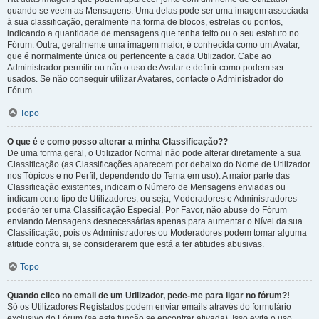
quando se veem as Mensagens. Uma delas pode ser uma imagem associada
à sua classificação, geralmente na forma de blocos, estrelas ou pontos,
indicando a quantidade de mensagens que tenha feito ou o seu estatuto no
Fórum. Outra, geralmente uma imagem maior, é conhecida como um Avatar,
que é normalmente única ou pertencente a cada Utilizador. Cabe ao
Administrador permitir ou não o uso de Avatar e definir como podem ser
usados. Se não conseguir utilizar Avatares, contacte o Administrador do
Fórum.
Topo
O que é e como posso alterar a minha Classificação??
De uma forma geral, o Utilizador Normal não pode alterar diretamente a sua
Classificação (as Classificações aparecem por debaixo do Nome de Utilizador
nos Tópicos e no Perfil, dependendo do Tema em uso). A maior parte das
Classificação existentes, indicam o Número de Mensagens enviadas ou
indicam certo tipo de Utilizadores, ou seja, Moderadores e Administradores
poderão ter uma Classificação Especial. Por Favor, não abuse do Fórum
enviando Mensagens desnecessárias apenas para aumentar o Nível da sua
Classificação, pois os Administradores ou Moderadores podem tomar alguma
atitude contra si, se considerarem que está a ter atitudes abusivas.
Topo
Quando clico no email de um Utilizador, pede-me para ligar no fórum?!
Só os Utilizadores Registados podem enviar emails através do formulário
exclusivo do Fórum (se esta função se encontrar ativada). Isso evita o uso