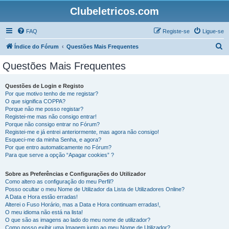
Clubeletricos.com
FAQ
Registe-se
Ligue-se
P
Índice do Fórum
Questões Mais Frequentes
e
Questões Mais Frequentes
s
q
Questões de Login e Registo
Por que motivo tenho de me registar?
u
O que significa COPPA?
i
Porque não me posso registar?
Registei-me mas não consigo entrar!
s
Porque não consigo entrar no Fórum?
Registei-me e já entrei anteriormente, mas agora não consigo!
a
Esqueci-me da minha Senha, e agora?
r
Por que entro automaticamente no Fórum?
Para que serve a opção “Apagar cookies” ?
Sobre as Preferências e Configurações do Utilizador
Como altero as configuração do meu Perfil?
Posso ocultar o meu Nome de Utilizador da Lista de Utilizadores Online?
A Data e Hora estão erradas!
Alterei o Fuso Horário, mas a Data e Hora continuam erradas!,
O meu idioma não está na lista!
O que são as imagens ao lado do meu nome de utilizador?
Como posso exibir uma Imagem junto ao meu Nome de Utilizador?