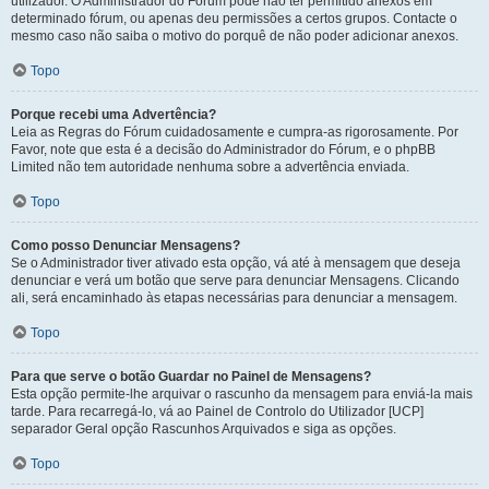
utilizador. O Administrador do Fórum pode não ter permitido anexos em
determinado fórum, ou apenas deu permissões a certos grupos. Contacte o
mesmo caso não saiba o motivo do porquê de não poder adicionar anexos.
Topo
Porque recebi uma Advertência?
Leia as Regras do Fórum cuidadosamente e cumpra-as rigorosamente. Por
Favor, note que esta é a decisão do Administrador do Fórum, e o phpBB
Limited não tem autoridade nenhuma sobre a advertência enviada.
Topo
Como posso Denunciar Mensagens?
Se o Administrador tiver ativado esta opção, vá até à mensagem que deseja
denunciar e verá um botão que serve para denunciar Mensagens. Clicando
ali, será encaminhado às etapas necessárias para denunciar a mensagem.
Topo
Para que serve o botão Guardar no Painel de Mensagens?
Esta opção permite-lhe arquivar o rascunho da mensagem para enviá-la mais
tarde. Para recarregá-lo, vá ao Painel de Controlo do Utilizador [UCP]
separador Geral opção Rascunhos Arquivados e siga as opções.
Topo