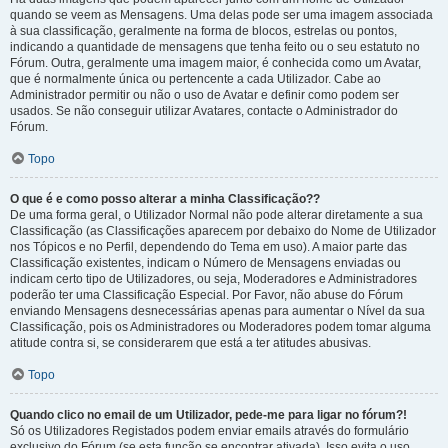
quando se veem as Mensagens. Uma delas pode ser uma imagem associada
à sua classificação, geralmente na forma de blocos, estrelas ou pontos,
indicando a quantidade de mensagens que tenha feito ou o seu estatuto no
Fórum. Outra, geralmente uma imagem maior, é conhecida como um Avatar,
que é normalmente única ou pertencente a cada Utilizador. Cabe ao
Administrador permitir ou não o uso de Avatar e definir como podem ser
usados. Se não conseguir utilizar Avatares, contacte o Administrador do
Fórum.
Topo
O que é e como posso alterar a minha Classificação??
De uma forma geral, o Utilizador Normal não pode alterar diretamente a sua
Classificação (as Classificações aparecem por debaixo do Nome de Utilizador
nos Tópicos e no Perfil, dependendo do Tema em uso). A maior parte das
Classificação existentes, indicam o Número de Mensagens enviadas ou
indicam certo tipo de Utilizadores, ou seja, Moderadores e Administradores
poderão ter uma Classificação Especial. Por Favor, não abuse do Fórum
enviando Mensagens desnecessárias apenas para aumentar o Nível da sua
Classificação, pois os Administradores ou Moderadores podem tomar alguma
atitude contra si, se considerarem que está a ter atitudes abusivas.
Topo
Quando clico no email de um Utilizador, pede-me para ligar no fórum?!
Só os Utilizadores Registados podem enviar emails através do formulário
exclusivo do Fórum (se esta função se encontrar ativada). Isso evita o uso