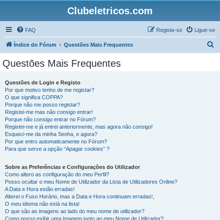
Clubeletricos.com
FAQ
Registe-se
Ligue-se
P
Índice do Fórum
Questões Mais Frequentes
e
Questões Mais Frequentes
s
q
Questões de Login e Registo
Por que motivo tenho de me registar?
u
O que significa COPPA?
i
Porque não me posso registar?
Registei-me mas não consigo entrar!
s
Porque não consigo entrar no Fórum?
Registei-me e já entrei anteriormente, mas agora não consigo!
a
Esqueci-me da minha Senha, e agora?
r
Por que entro automaticamente no Fórum?
Para que serve a opção “Apagar cookies” ?
Sobre as Preferências e Configurações do Utilizador
Como altero as configuração do meu Perfil?
Posso ocultar o meu Nome de Utilizador da Lista de Utilizadores Online?
A Data e Hora estão erradas!
Alterei o Fuso Horário, mas a Data e Hora continuam erradas!,
O meu idioma não está na lista!
O que são as imagens ao lado do meu nome de utilizador?
Como posso exibir uma Imagem junto ao meu Nome de Utilizador?