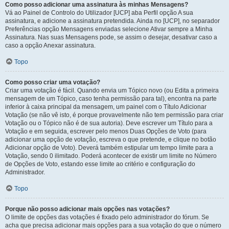
Como posso adicionar uma assinatura às minhas Mensagens?
Vá ao Painel de Controlo do Utilizador [UCP] aba Perfil opção A sua
assinatura, e adicione a assinatura pretendida. Ainda no [UCP], no separador
Preferências opção Mensagens enviadas selecione Ativar sempre a Minha
Assinatura. Nas suas Mensagens pode, se assim o desejar, desativar caso a
caso a opção Anexar assinatura.
Topo
Como posso criar uma votação?
Criar uma votação é fácil. Quando envia um Tópico novo (ou Edita a primeira
mensagem de um Tópico, caso tenha permissão para tal), encontra na parte
inferior à caixa principal da mensagem, um painel com o Título Adicionar
Votação (se não vê isto, é porque provavelmente não tem permissão para criar
Votação ou o Tópico não é de sua autoria). Deve escrever um Título para a
Votação e em seguida, escrever pelo menos Duas Opções de Voto (para
adicionar uma opção de votação, escreva o que pretende, e clique no botão
Adicionar opção de Voto). Deverá também estipular um tempo limite para a
Votação, sendo 0 ilimitado. Poderá acontecer de existir um limite no Número
de Opções de Voto, estando esse limite ao critério e configuração do
Administrador.
Topo
Porque não posso adicionar mais opções nas votações?
O limite de opções das votações é fixado pelo administrador do fórum. Se
acha que precisa adicionar mais opções para a sua votação do que o número