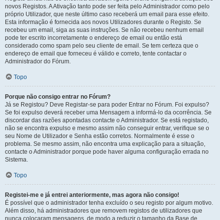
novos Registos. A Ativação tanto pode ser feita pelo Administrador como pelo
próprio Utilizador, que neste último caso receberá um email para esse efeito.
Esta informação é fornecida aos novos Utilizadores durante o Registo. Se
recebeu um email, siga as suas instruções. Se não recebeu nenhum email
pode ter escrito incorretamente o endereço de email ou então está
considerado como spam pelo seu cliente de email. Se tem certeza que o
endereço de email que forneceu é válido e correto, tente contactar o
Administrador do Fórum.
Topo
Porque não consigo entrar no Fórum?
Já se Registou? Deve Registar-se para poder Entrar no Fórum. Foi expulso?
Se foi expulso deverá receber uma Mensagem a informá-lo da ocorrência. Se
discordar das razões apontadas contacte o Administrador. Se está registado,
não se encontra expulso e mesmo assim não conseguir entrar, verifique se o
seu Nome de Utilizador e Senha estão corretos. Normalmente é esse o
problema. Se mesmo assim, não encontra uma explicação para a situação,
contacte o Administrador porque pode haver alguma configuração errada no
Sistema.
Topo
Registei-me e já entrei anteriormente, mas agora não consigo!
É possível que o administrador tenha excluído o seu registo por algum motivo.
Além disso, há administradores que removem registos de utilizadores que
nunca colocaram mensagens, de modo a reduzir o tamanho da Base de