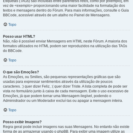
Etiquetas (TAGs) são incluídas entre parêntesis retos, como por [exemplo], em
vez de <exemplo> proporcionando uma maior facilidade na formatação dos
textos e mensagens dentro do Fórum. Para mais informações, consulte o Guia
BBCode, acessível através de um atalho no Painel de Mensagens.
Topo
Posso usar HTML?
Não, não é possível enviar Mensagens em HTML neste Fórum. A maioria dos
formatos utilizados no HTML podem ser reproduzidos na utilização das TAGs
do BBCode.
Topo
O que são Emoções?
As Emoções, ou Smilies, são pequenas representações gráficas que são
usadas para expressar sentimentos através da utilização de poucos
caracteres. :) quer dizer Feliz, :( quer dizer Triste. A lista completa de pode ser
vista no formulário junto à caixa de cada mensagem. Evite o uso excessivo de
Emoções, já que podem tornar uma Mensagem ilegível, podendo o
Administrador ou um Moderador excluí-las ou apagar a mensagem inteira.
Topo
Posso exibir Imagens?
Regra geral pode incluir imagens nas suas Mensagens. No entanto não existe
forma de as armazenar usando o phpBB. Para exibir uma imagem utilize as