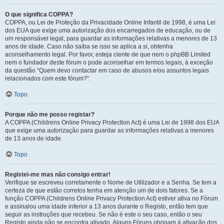
O que significa COPPA?
COPPA, ou Lei de Proteção da Privacidade Online Infantil de 1998, é uma Lei
dos EUA que exige uma autorização dos encarregados de educação, ou de
um responsável legal, para guardar as informações relativas a menores de 13
anos de idade. Caso não saiba se isso se aplica a si, obtenha
aconselhamento legal. Por favor, esteja ciente de que nem o phpBB Limited
nem o fundador deste fórum o pode aconselhar em termos legais, à exceção
da questão “Quem devo contactar em caso de abusos e/ou assuntos legais
relacionados com este fórum?”.
Topo
Porque não me posso registar?
A COPPA (Childrens Online Privacy Protection Act) é uma Lei de 1998 dos EUA
que exige uma autorização para guardar as informações relativas a menores
de 13 anos de idade.
Topo
Registei-me mas não consigo entrar!
Verifique se escreveu corretamente o Nome de Utilizador e a Senha. Se tem a
certeza de que estão corretos tenha em atenção um de dois fatores. Se a
função COPPA (Childrens Online Privacy Protection Act) estiver ativa no Fórum
e assinalou uma idade inferior a 13 anos durante o Registo, então tem que
seguir as instruções que recebeu. Se não é este o seu caso, então o seu
Registo ainda não se encontra ativado. Alguns Fóruns obrigam à ativação dos