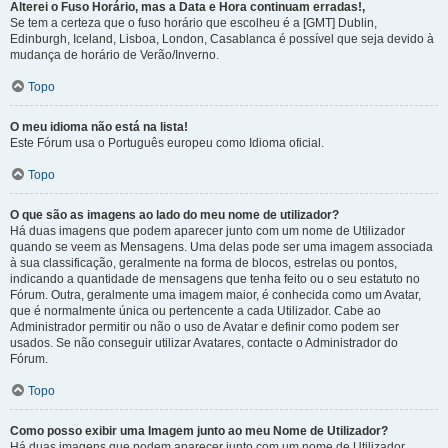
Alterei o Fuso Horário, mas a Data e Hora continuam erradas!,
Se tem a certeza que o fuso horário que escolheu é a [GMT] Dublin,
Edinburgh, Iceland, Lisboa, London, Casablanca é possível que seja devido à
mudança de horário de Verão/Inverno.
Topo
O meu idioma não está na lista!
Este Fórum usa o Português europeu como Idioma oficial.
Topo
O que são as imagens ao lado do meu nome de utilizador?
Há duas imagens que podem aparecer junto com um nome de Utilizador
quando se veem as Mensagens. Uma delas pode ser uma imagem associada
à sua classificação, geralmente na forma de blocos, estrelas ou pontos,
indicando a quantidade de mensagens que tenha feito ou o seu estatuto no
Fórum. Outra, geralmente uma imagem maior, é conhecida como um Avatar,
que é normalmente única ou pertencente a cada Utilizador. Cabe ao
Administrador permitir ou não o uso de Avatar e definir como podem ser
usados. Se não conseguir utilizar Avatares, contacte o Administrador do
Fórum.
Topo
Como posso exibir uma Imagem junto ao meu Nome de Utilizador?
Há duas imagens que podem aparecer junto com um nome de Utilizador