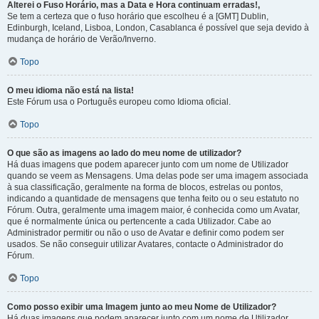
Alterei o Fuso Horário, mas a Data e Hora continuam erradas!,
Se tem a certeza que o fuso horário que escolheu é a [GMT] Dublin,
Edinburgh, Iceland, Lisboa, London, Casablanca é possível que seja devido à
mudança de horário de Verão/Inverno.
Topo
O meu idioma não está na lista!
Este Fórum usa o Português europeu como Idioma oficial.
Topo
O que são as imagens ao lado do meu nome de utilizador?
Há duas imagens que podem aparecer junto com um nome de Utilizador
quando se veem as Mensagens. Uma delas pode ser uma imagem associada
à sua classificação, geralmente na forma de blocos, estrelas ou pontos,
indicando a quantidade de mensagens que tenha feito ou o seu estatuto no
Fórum. Outra, geralmente uma imagem maior, é conhecida como um Avatar,
que é normalmente única ou pertencente a cada Utilizador. Cabe ao
Administrador permitir ou não o uso de Avatar e definir como podem ser
usados. Se não conseguir utilizar Avatares, contacte o Administrador do
Fórum.
Topo
Como posso exibir uma Imagem junto ao meu Nome de Utilizador?
Há duas imagens que podem aparecer junto com um nome de Utilizador