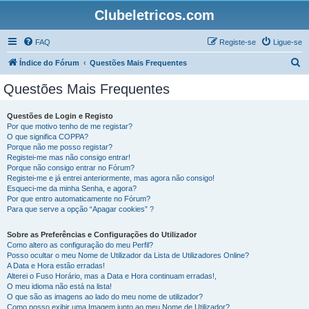
Clubeletricos.com
FAQ
Registe-se
Ligue-se
P
Índice do Fórum
Questões Mais Frequentes
e
Questões Mais Frequentes
s
q
Questões de Login e Registo
Por que motivo tenho de me registar?
u
O que significa COPPA?
i
Porque não me posso registar?
Registei-me mas não consigo entrar!
s
Porque não consigo entrar no Fórum?
Registei-me e já entrei anteriormente, mas agora não consigo!
a
Esqueci-me da minha Senha, e agora?
r
Por que entro automaticamente no Fórum?
Para que serve a opção “Apagar cookies” ?
Sobre as Preferências e Configurações do Utilizador
Como altero as configuração do meu Perfil?
Posso ocultar o meu Nome de Utilizador da Lista de Utilizadores Online?
A Data e Hora estão erradas!
Alterei o Fuso Horário, mas a Data e Hora continuam erradas!,
O meu idioma não está na lista!
O que são as imagens ao lado do meu nome de utilizador?
Como posso exibir uma Imagem junto ao meu Nome de Utilizador?