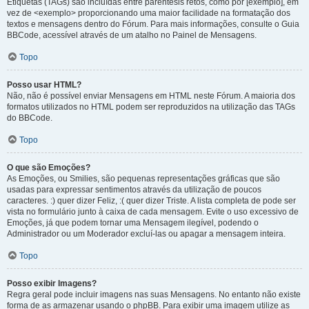
Etiquetas (TAGs) são incluídas entre parêntesis retos, como por [exemplo], em
vez de <exemplo> proporcionando uma maior facilidade na formatação dos
textos e mensagens dentro do Fórum. Para mais informações, consulte o Guia
BBCode, acessível através de um atalho no Painel de Mensagens.
Topo
Posso usar HTML?
Não, não é possível enviar Mensagens em HTML neste Fórum. A maioria dos
formatos utilizados no HTML podem ser reproduzidos na utilização das TAGs
do BBCode.
Topo
O que são Emoções?
As Emoções, ou Smilies, são pequenas representações gráficas que são
usadas para expressar sentimentos através da utilização de poucos
caracteres. :) quer dizer Feliz, :( quer dizer Triste. A lista completa de pode ser
vista no formulário junto à caixa de cada mensagem. Evite o uso excessivo de
Emoções, já que podem tornar uma Mensagem ilegível, podendo o
Administrador ou um Moderador excluí-las ou apagar a mensagem inteira.
Topo
Posso exibir Imagens?
Regra geral pode incluir imagens nas suas Mensagens. No entanto não existe
forma de as armazenar usando o phpBB. Para exibir uma imagem utilize as