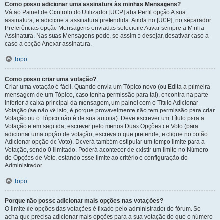
Como posso adicionar uma assinatura às minhas Mensagens?
Vá ao Painel de Controlo do Utilizador [UCP] aba Perfil opção A sua
assinatura, e adicione a assinatura pretendida. Ainda no [UCP], no separador
Preferências opção Mensagens enviadas selecione Ativar sempre a Minha
Assinatura. Nas suas Mensagens pode, se assim o desejar, desativar caso a
caso a opção Anexar assinatura.
Topo
Como posso criar uma votação?
Criar uma votação é fácil. Quando envia um Tópico novo (ou Edita a primeira
mensagem de um Tópico, caso tenha permissão para tal), encontra na parte
inferior à caixa principal da mensagem, um painel com o Título Adicionar
Votação (se não vê isto, é porque provavelmente não tem permissão para criar
Votação ou o Tópico não é de sua autoria). Deve escrever um Título para a
Votação e em seguida, escrever pelo menos Duas Opções de Voto (para
adicionar uma opção de votação, escreva o que pretende, e clique no botão
Adicionar opção de Voto). Deverá também estipular um tempo limite para a
Votação, sendo 0 ilimitado. Poderá acontecer de existir um limite no Número
de Opções de Voto, estando esse limite ao critério e configuração do
Administrador.
Topo
Porque não posso adicionar mais opções nas votações?
O limite de opções das votações é fixado pelo administrador do fórum. Se
acha que precisa adicionar mais opções para a sua votação do que o número