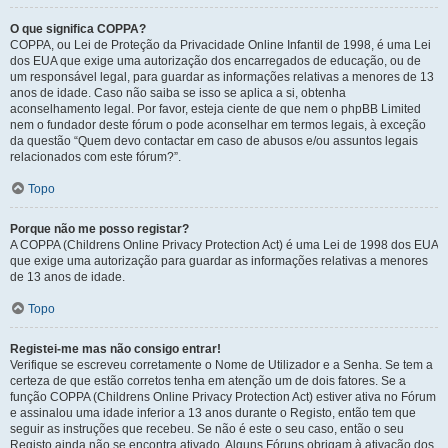
O que significa COPPA?
COPPA, ou Lei de Proteção da Privacidade Online Infantil de 1998, é uma Lei
dos EUA que exige uma autorização dos encarregados de educação, ou de
um responsável legal, para guardar as informações relativas a menores de 13
anos de idade. Caso não saiba se isso se aplica a si, obtenha
aconselhamento legal. Por favor, esteja ciente de que nem o phpBB Limited
nem o fundador deste fórum o pode aconselhar em termos legais, à exceção
da questão “Quem devo contactar em caso de abusos e/ou assuntos legais
relacionados com este fórum?”.
Topo
Porque não me posso registar?
A COPPA (Childrens Online Privacy Protection Act) é uma Lei de 1998 dos EUA
que exige uma autorização para guardar as informações relativas a menores
de 13 anos de idade.
Topo
Registei-me mas não consigo entrar!
Verifique se escreveu corretamente o Nome de Utilizador e a Senha. Se tem a
certeza de que estão corretos tenha em atenção um de dois fatores. Se a
função COPPA (Childrens Online Privacy Protection Act) estiver ativa no Fórum
e assinalou uma idade inferior a 13 anos durante o Registo, então tem que
seguir as instruções que recebeu. Se não é este o seu caso, então o seu
Registo ainda não se encontra ativado. Alguns Fóruns obrigam à ativação dos