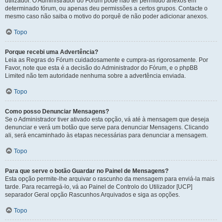
utilizador. O Administrador do Fórum pode não ter permitido anexos em
determinado fórum, ou apenas deu permissões a certos grupos. Contacte o
mesmo caso não saiba o motivo do porquê de não poder adicionar anexos.
Topo
Porque recebi uma Advertência?
Leia as Regras do Fórum cuidadosamente e cumpra-as rigorosamente. Por
Favor, note que esta é a decisão do Administrador do Fórum, e o phpBB
Limited não tem autoridade nenhuma sobre a advertência enviada.
Topo
Como posso Denunciar Mensagens?
Se o Administrador tiver ativado esta opção, vá até à mensagem que deseja
denunciar e verá um botão que serve para denunciar Mensagens. Clicando
ali, será encaminhado às etapas necessárias para denunciar a mensagem.
Topo
Para que serve o botão Guardar no Painel de Mensagens?
Esta opção permite-lhe arquivar o rascunho da mensagem para enviá-la mais
tarde. Para recarregá-lo, vá ao Painel de Controlo do Utilizador [UCP]
separador Geral opção Rascunhos Arquivados e siga as opções.
Topo