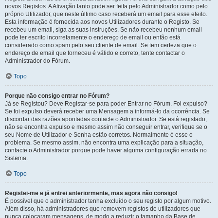
novos Registos. A Ativação tanto pode ser feita pelo Administrador como pelo
próprio Utilizador, que neste último caso receberá um email para esse efeito.
Esta informação é fornecida aos novos Utilizadores durante o Registo. Se
recebeu um email, siga as suas instruções. Se não recebeu nenhum email
pode ter escrito incorretamente o endereço de email ou então está
considerado como spam pelo seu cliente de email. Se tem certeza que o
endereço de email que forneceu é válido e correto, tente contactar o
Administrador do Fórum.
Topo
Porque não consigo entrar no Fórum?
Já se Registou? Deve Registar-se para poder Entrar no Fórum. Foi expulso?
Se foi expulso deverá receber uma Mensagem a informá-lo da ocorrência. Se
discordar das razões apontadas contacte o Administrador. Se está registado,
não se encontra expulso e mesmo assim não conseguir entrar, verifique se o
seu Nome de Utilizador e Senha estão corretos. Normalmente é esse o
problema. Se mesmo assim, não encontra uma explicação para a situação,
contacte o Administrador porque pode haver alguma configuração errada no
Sistema.
Topo
Registei-me e já entrei anteriormente, mas agora não consigo!
É possível que o administrador tenha excluído o seu registo por algum motivo.
Além disso, há administradores que removem registos de utilizadores que
nunca colocaram mensagens, de modo a reduzir o tamanho da Base de