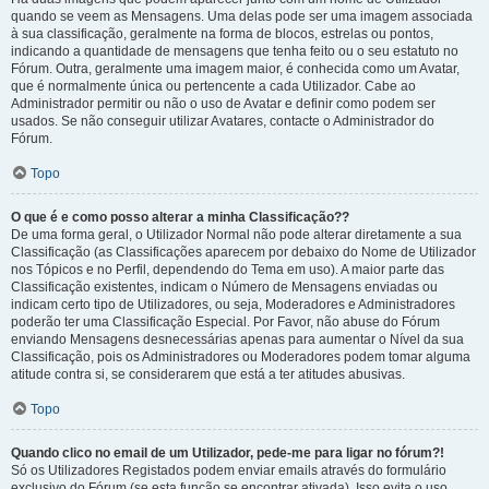
quando se veem as Mensagens. Uma delas pode ser uma imagem associada
à sua classificação, geralmente na forma de blocos, estrelas ou pontos,
indicando a quantidade de mensagens que tenha feito ou o seu estatuto no
Fórum. Outra, geralmente uma imagem maior, é conhecida como um Avatar,
que é normalmente única ou pertencente a cada Utilizador. Cabe ao
Administrador permitir ou não o uso de Avatar e definir como podem ser
usados. Se não conseguir utilizar Avatares, contacte o Administrador do
Fórum.
Topo
O que é e como posso alterar a minha Classificação??
De uma forma geral, o Utilizador Normal não pode alterar diretamente a sua
Classificação (as Classificações aparecem por debaixo do Nome de Utilizador
nos Tópicos e no Perfil, dependendo do Tema em uso). A maior parte das
Classificação existentes, indicam o Número de Mensagens enviadas ou
indicam certo tipo de Utilizadores, ou seja, Moderadores e Administradores
poderão ter uma Classificação Especial. Por Favor, não abuse do Fórum
enviando Mensagens desnecessárias apenas para aumentar o Nível da sua
Classificação, pois os Administradores ou Moderadores podem tomar alguma
atitude contra si, se considerarem que está a ter atitudes abusivas.
Topo
Quando clico no email de um Utilizador, pede-me para ligar no fórum?!
Só os Utilizadores Registados podem enviar emails através do formulário
exclusivo do Fórum (se esta função se encontrar ativada). Isso evita o uso