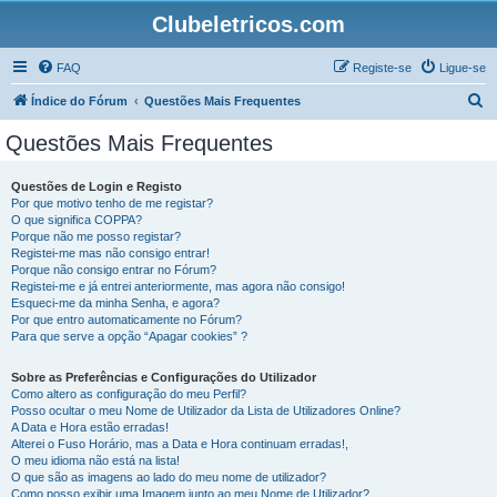
Clubeletricos.com
FAQ
Registe-se
Ligue-se
P
Índice do Fórum
Questões Mais Frequentes
e
Questões Mais Frequentes
s
q
Questões de Login e Registo
Por que motivo tenho de me registar?
u
O que significa COPPA?
i
Porque não me posso registar?
Registei-me mas não consigo entrar!
s
Porque não consigo entrar no Fórum?
Registei-me e já entrei anteriormente, mas agora não consigo!
a
Esqueci-me da minha Senha, e agora?
r
Por que entro automaticamente no Fórum?
Para que serve a opção “Apagar cookies” ?
Sobre as Preferências e Configurações do Utilizador
Como altero as configuração do meu Perfil?
Posso ocultar o meu Nome de Utilizador da Lista de Utilizadores Online?
A Data e Hora estão erradas!
Alterei o Fuso Horário, mas a Data e Hora continuam erradas!,
O meu idioma não está na lista!
O que são as imagens ao lado do meu nome de utilizador?
Como posso exibir uma Imagem junto ao meu Nome de Utilizador?