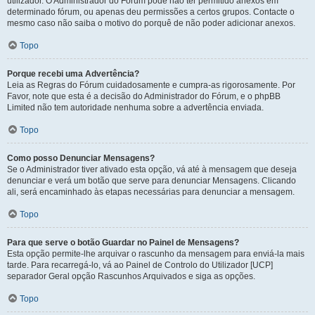
utilizador. O Administrador do Fórum pode não ter permitido anexos em
determinado fórum, ou apenas deu permissões a certos grupos. Contacte o
mesmo caso não saiba o motivo do porquê de não poder adicionar anexos.
Topo
Porque recebi uma Advertência?
Leia as Regras do Fórum cuidadosamente e cumpra-as rigorosamente. Por
Favor, note que esta é a decisão do Administrador do Fórum, e o phpBB
Limited não tem autoridade nenhuma sobre a advertência enviada.
Topo
Como posso Denunciar Mensagens?
Se o Administrador tiver ativado esta opção, vá até à mensagem que deseja
denunciar e verá um botão que serve para denunciar Mensagens. Clicando
ali, será encaminhado às etapas necessárias para denunciar a mensagem.
Topo
Para que serve o botão Guardar no Painel de Mensagens?
Esta opção permite-lhe arquivar o rascunho da mensagem para enviá-la mais
tarde. Para recarregá-lo, vá ao Painel de Controlo do Utilizador [UCP]
separador Geral opção Rascunhos Arquivados e siga as opções.
Topo