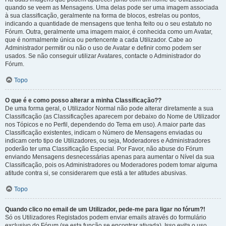
quando se veem as Mensagens. Uma delas pode ser uma imagem associada
à sua classificação, geralmente na forma de blocos, estrelas ou pontos,
indicando a quantidade de mensagens que tenha feito ou o seu estatuto no
Fórum. Outra, geralmente uma imagem maior, é conhecida como um Avatar,
que é normalmente única ou pertencente a cada Utilizador. Cabe ao
Administrador permitir ou não o uso de Avatar e definir como podem ser
usados. Se não conseguir utilizar Avatares, contacte o Administrador do
Fórum.
Topo
O que é e como posso alterar a minha Classificação??
De uma forma geral, o Utilizador Normal não pode alterar diretamente a sua
Classificação (as Classificações aparecem por debaixo do Nome de Utilizador
nos Tópicos e no Perfil, dependendo do Tema em uso). A maior parte das
Classificação existentes, indicam o Número de Mensagens enviadas ou
indicam certo tipo de Utilizadores, ou seja, Moderadores e Administradores
poderão ter uma Classificação Especial. Por Favor, não abuse do Fórum
enviando Mensagens desnecessárias apenas para aumentar o Nível da sua
Classificação, pois os Administradores ou Moderadores podem tomar alguma
atitude contra si, se considerarem que está a ter atitudes abusivas.
Topo
Quando clico no email de um Utilizador, pede-me para ligar no fórum?!
Só os Utilizadores Registados podem enviar emails através do formulário
exclusivo do Fórum (se esta função se encontrar ativada). Isso evita o uso