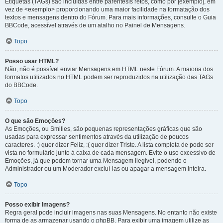
Etiquetas (TAGs) são incluídas entre parêntesis retos, como por [exemplo], em
vez de <exemplo> proporcionando uma maior facilidade na formatação dos
textos e mensagens dentro do Fórum. Para mais informações, consulte o Guia
BBCode, acessível através de um atalho no Painel de Mensagens.
Topo
Posso usar HTML?
Não, não é possível enviar Mensagens em HTML neste Fórum. A maioria dos
formatos utilizados no HTML podem ser reproduzidos na utilização das TAGs
do BBCode.
Topo
O que são Emoções?
As Emoções, ou Smilies, são pequenas representações gráficas que são
usadas para expressar sentimentos através da utilização de poucos
caracteres. :) quer dizer Feliz, :( quer dizer Triste. A lista completa de pode ser
vista no formulário junto à caixa de cada mensagem. Evite o uso excessivo de
Emoções, já que podem tornar uma Mensagem ilegível, podendo o
Administrador ou um Moderador excluí-las ou apagar a mensagem inteira.
Topo
Posso exibir Imagens?
Regra geral pode incluir imagens nas suas Mensagens. No entanto não existe
forma de as armazenar usando o phpBB. Para exibir uma imagem utilize as