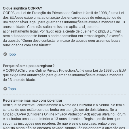
O que significa COPPA?
COPPA, ou Lei de Proteção da Privacidade Online Infantil de 1998, é uma Lei
dos EUA que exige uma autorização dos encarregados de educação, ou de
um responsável legal, para guardar as informações relativas a menores de 13
anos de idade. Caso não saiba se isso se aplica a si, obtenha
aconselhamento legal. Por favor, esteja ciente de que nem o phpBB Limited
nem o fundador deste fórum o pode aconselhar em termos legais, à exceção
da questão “Quem devo contactar em caso de abusos e/ou assuntos legais
relacionados com este fórum?”.
Topo
Porque não me posso registar?
A COPPA (Childrens Online Privacy Protection Act) é uma Lei de 1998 dos EUA
que exige uma autorização para guardar as informações relativas a menores
de 13 anos de idade.
Topo
Registei-me mas não consigo entrar!
Verifique se escreveu corretamente o Nome de Utilizador e a Senha. Se tem a
certeza de que estão corretos tenha em atenção um de dois fatores. Se a
função COPPA (Childrens Online Privacy Protection Act) estiver ativa no Fórum
e assinalou uma idade inferior a 13 anos durante o Registo, então tem que
seguir as instruções que recebeu. Se não é este o seu caso, então o seu
Registo ainda não se encontra ativado. Alguns Fóruns obrigam à ativação dos