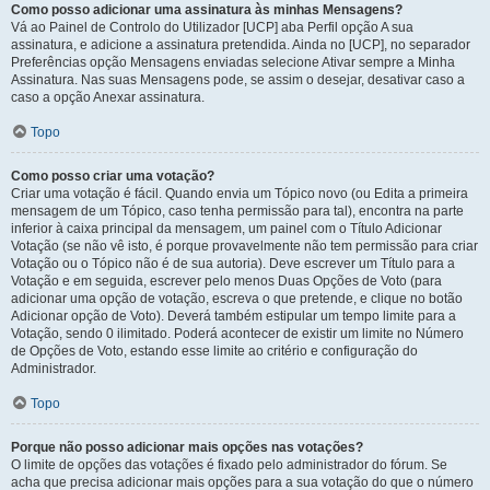
Como posso adicionar uma assinatura às minhas Mensagens?
Vá ao Painel de Controlo do Utilizador [UCP] aba Perfil opção A sua
assinatura, e adicione a assinatura pretendida. Ainda no [UCP], no separador
Preferências opção Mensagens enviadas selecione Ativar sempre a Minha
Assinatura. Nas suas Mensagens pode, se assim o desejar, desativar caso a
caso a opção Anexar assinatura.
Topo
Como posso criar uma votação?
Criar uma votação é fácil. Quando envia um Tópico novo (ou Edita a primeira
mensagem de um Tópico, caso tenha permissão para tal), encontra na parte
inferior à caixa principal da mensagem, um painel com o Título Adicionar
Votação (se não vê isto, é porque provavelmente não tem permissão para criar
Votação ou o Tópico não é de sua autoria). Deve escrever um Título para a
Votação e em seguida, escrever pelo menos Duas Opções de Voto (para
adicionar uma opção de votação, escreva o que pretende, e clique no botão
Adicionar opção de Voto). Deverá também estipular um tempo limite para a
Votação, sendo 0 ilimitado. Poderá acontecer de existir um limite no Número
de Opções de Voto, estando esse limite ao critério e configuração do
Administrador.
Topo
Porque não posso adicionar mais opções nas votações?
O limite de opções das votações é fixado pelo administrador do fórum. Se
acha que precisa adicionar mais opções para a sua votação do que o número