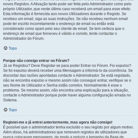
novos Registos. A Ativação tanto pode ser feita pelo Administrador como pelo
próprio Utilizador, que neste último caso receberá um email para esse efeito.
Esta informação é fornecida aos novos Utilizadores durante o Registo. Se
recebeu um email, siga as suas instruções. Se não recebeu nenhum email
pode ter escrito incorretamente o endereço de email ou então está
considerado como spam pelo seu cliente de email. Se tem certeza que o
endereço de email que forneceu é válido e correto, tente contactar o
Administrador do Fórum.
Topo
Porque não consigo entrar no Fórum?
Já se Registou? Deve Registar-se para poder Entrar no Fórum. Foi expulso?
Se foi expulso deverá receber uma Mensagem a informá-lo da ocorrência. Se
discordar das razões apontadas contacte o Administrador. Se está registado,
não se encontra expulso e mesmo assim não conseguir entrar, verifique se o
seu Nome de Utilizador e Senha estão corretos. Normalmente é esse o
problema. Se mesmo assim, não encontra uma explicação para a situação,
contacte o Administrador porque pode haver alguma configuração errada no
Sistema.
Topo
Registei-me e já entrei anteriormente, mas agora não consigo!
É possível que o administrador tenha excluído o seu registo por algum motivo.
Além disso, há administradores que removem registos de utilizadores que
nunca colocaram mensagens, de modo a reduzir o tamanho da Base de