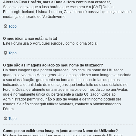
Alterei o Fuso Horário, mas a Data e Hora continuam erradas!,
Se tem a certeza que o fuso horário que escolheu é a [GMT] Dublin,
Edinburgh, Iceland, Lisboa, London, Casablanca é possível que seja devido à
mudança de horário de Verão/Inverno.
Topo
O meu idioma não está na lista!
Este Fórum usa o Português europeu como Idioma oficial.
Topo
O que são as imagens ao lado do meu nome de utilizador?
Há duas imagens que podem aparecer junto com um nome de Utilizador
quando se veem as Mensagens. Uma delas pode ser uma imagem associada
à sua classificação, geralmente na forma de blocos, estrelas ou pontos,
indicando a quantidade de mensagens que tenha feito ou o seu estatuto no
Fórum. Outra, geralmente uma imagem maior, é conhecida como um Avatar,
que é normalmente única ou pertencente a cada Utilizador. Cabe ao
Administrador permitir ou não o uso de Avatar e definir como podem ser
usados. Se não conseguir utilizar Avatares, contacte o Administrador do
Fórum.
Topo
Como posso exibir uma Imagem junto ao meu Nome de Utilizador?
Há duas imagens que podem aparecer junto com um nome de Utilizador