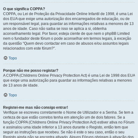
O que significa COPPA?
COPPA, ou Lei de Proteção da Privacidade Online Infantil de 1998, é uma Lei
dos EUA que exige uma autorização dos encarregados de educação, ou de
um responsável legal, para guardar as informações relativas a menores de 13
anos de idade. Caso não saiba se isso se aplica a si, obtenha
aconselhamento legal. Por favor, esteja ciente de que nem o phpBB Limited
nem o fundador deste fórum o pode aconselhar em termos legais, à exceção
da questão “Quem devo contactar em caso de abusos e/ou assuntos legais
relacionados com este fórum?”.
Topo
Porque não me posso registar?
A COPPA (Childrens Online Privacy Protection Act) é uma Lei de 1998 dos EUA
que exige uma autorização para guardar as informações relativas a menores
de 13 anos de idade.
Topo
Registei-me mas não consigo entrar!
Verifique se escreveu corretamente o Nome de Utilizador e a Senha. Se tem a
certeza de que estão corretos tenha em atenção um de dois fatores. Se a
função COPPA (Childrens Online Privacy Protection Act) estiver ativa no Fórum
e assinalou uma idade inferior a 13 anos durante o Registo, então tem que
seguir as instruções que recebeu. Se não é este o seu caso, então o seu
Registo ainda não se encontra ativado. Alguns Fóruns obrigam à ativação dos