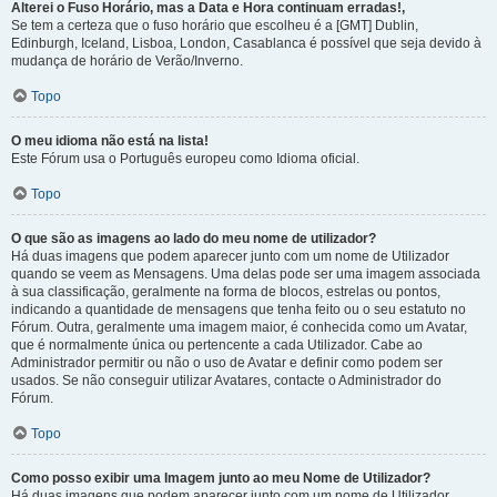
Alterei o Fuso Horário, mas a Data e Hora continuam erradas!,
Se tem a certeza que o fuso horário que escolheu é a [GMT] Dublin,
Edinburgh, Iceland, Lisboa, London, Casablanca é possível que seja devido à
mudança de horário de Verão/Inverno.
Topo
O meu idioma não está na lista!
Este Fórum usa o Português europeu como Idioma oficial.
Topo
O que são as imagens ao lado do meu nome de utilizador?
Há duas imagens que podem aparecer junto com um nome de Utilizador
quando se veem as Mensagens. Uma delas pode ser uma imagem associada
à sua classificação, geralmente na forma de blocos, estrelas ou pontos,
indicando a quantidade de mensagens que tenha feito ou o seu estatuto no
Fórum. Outra, geralmente uma imagem maior, é conhecida como um Avatar,
que é normalmente única ou pertencente a cada Utilizador. Cabe ao
Administrador permitir ou não o uso de Avatar e definir como podem ser
usados. Se não conseguir utilizar Avatares, contacte o Administrador do
Fórum.
Topo
Como posso exibir uma Imagem junto ao meu Nome de Utilizador?
Há duas imagens que podem aparecer junto com um nome de Utilizador