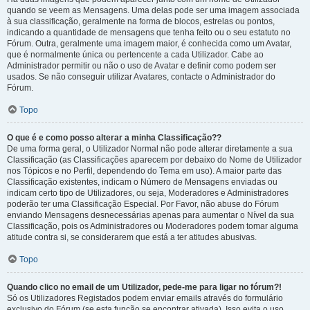
quando se veem as Mensagens. Uma delas pode ser uma imagem associada
à sua classificação, geralmente na forma de blocos, estrelas ou pontos,
indicando a quantidade de mensagens que tenha feito ou o seu estatuto no
Fórum. Outra, geralmente uma imagem maior, é conhecida como um Avatar,
que é normalmente única ou pertencente a cada Utilizador. Cabe ao
Administrador permitir ou não o uso de Avatar e definir como podem ser
usados. Se não conseguir utilizar Avatares, contacte o Administrador do
Fórum.
Topo
O que é e como posso alterar a minha Classificação??
De uma forma geral, o Utilizador Normal não pode alterar diretamente a sua
Classificação (as Classificações aparecem por debaixo do Nome de Utilizador
nos Tópicos e no Perfil, dependendo do Tema em uso). A maior parte das
Classificação existentes, indicam o Número de Mensagens enviadas ou
indicam certo tipo de Utilizadores, ou seja, Moderadores e Administradores
poderão ter uma Classificação Especial. Por Favor, não abuse do Fórum
enviando Mensagens desnecessárias apenas para aumentar o Nível da sua
Classificação, pois os Administradores ou Moderadores podem tomar alguma
atitude contra si, se considerarem que está a ter atitudes abusivas.
Topo
Quando clico no email de um Utilizador, pede-me para ligar no fórum?!
Só os Utilizadores Registados podem enviar emails através do formulário
exclusivo do Fórum (se esta função se encontrar ativada). Isso evita o uso