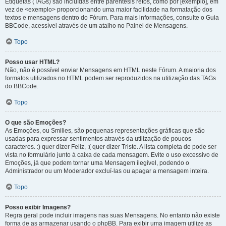
Etiquetas (TAGs) são incluídas entre parêntesis retos, como por [exemplo], em
vez de <exemplo> proporcionando uma maior facilidade na formatação dos
textos e mensagens dentro do Fórum. Para mais informações, consulte o Guia
BBCode, acessível através de um atalho no Painel de Mensagens.
Topo
Posso usar HTML?
Não, não é possível enviar Mensagens em HTML neste Fórum. A maioria dos
formatos utilizados no HTML podem ser reproduzidos na utilização das TAGs
do BBCode.
Topo
O que são Emoções?
As Emoções, ou Smilies, são pequenas representações gráficas que são
usadas para expressar sentimentos através da utilização de poucos
caracteres. :) quer dizer Feliz, :( quer dizer Triste. A lista completa de pode ser
vista no formulário junto à caixa de cada mensagem. Evite o uso excessivo de
Emoções, já que podem tornar uma Mensagem ilegível, podendo o
Administrador ou um Moderador excluí-las ou apagar a mensagem inteira.
Topo
Posso exibir Imagens?
Regra geral pode incluir imagens nas suas Mensagens. No entanto não existe
forma de as armazenar usando o phpBB. Para exibir uma imagem utilize as