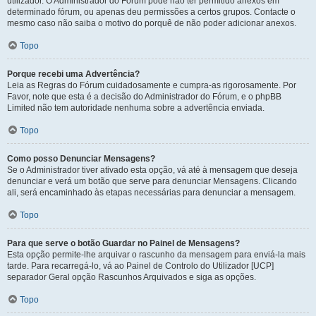
utilizador. O Administrador do Fórum pode não ter permitido anexos em
determinado fórum, ou apenas deu permissões a certos grupos. Contacte o
mesmo caso não saiba o motivo do porquê de não poder adicionar anexos.
Topo
Porque recebi uma Advertência?
Leia as Regras do Fórum cuidadosamente e cumpra-as rigorosamente. Por
Favor, note que esta é a decisão do Administrador do Fórum, e o phpBB
Limited não tem autoridade nenhuma sobre a advertência enviada.
Topo
Como posso Denunciar Mensagens?
Se o Administrador tiver ativado esta opção, vá até à mensagem que deseja
denunciar e verá um botão que serve para denunciar Mensagens. Clicando
ali, será encaminhado às etapas necessárias para denunciar a mensagem.
Topo
Para que serve o botão Guardar no Painel de Mensagens?
Esta opção permite-lhe arquivar o rascunho da mensagem para enviá-la mais
tarde. Para recarregá-lo, vá ao Painel de Controlo do Utilizador [UCP]
separador Geral opção Rascunhos Arquivados e siga as opções.
Topo