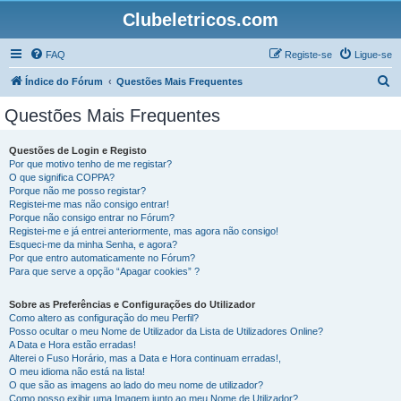
Clubeletricos.com
FAQ
Registe-se
Ligue-se
P
Índice do Fórum
Questões Mais Frequentes
e
Questões Mais Frequentes
s
q
Questões de Login e Registo
Por que motivo tenho de me registar?
u
O que significa COPPA?
i
Porque não me posso registar?
Registei-me mas não consigo entrar!
s
Porque não consigo entrar no Fórum?
Registei-me e já entrei anteriormente, mas agora não consigo!
a
Esqueci-me da minha Senha, e agora?
r
Por que entro automaticamente no Fórum?
Para que serve a opção “Apagar cookies” ?
Sobre as Preferências e Configurações do Utilizador
Como altero as configuração do meu Perfil?
Posso ocultar o meu Nome de Utilizador da Lista de Utilizadores Online?
A Data e Hora estão erradas!
Alterei o Fuso Horário, mas a Data e Hora continuam erradas!,
O meu idioma não está na lista!
O que são as imagens ao lado do meu nome de utilizador?
Como posso exibir uma Imagem junto ao meu Nome de Utilizador?