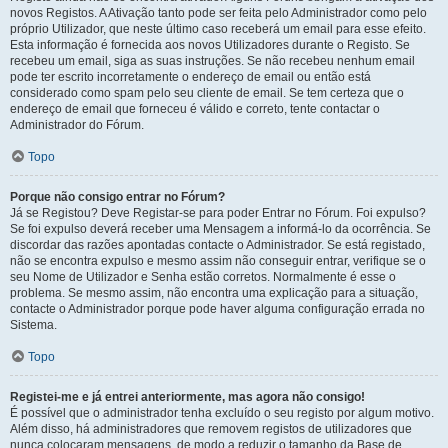
novos Registos. A Ativação tanto pode ser feita pelo Administrador como pelo
próprio Utilizador, que neste último caso receberá um email para esse efeito.
Esta informação é fornecida aos novos Utilizadores durante o Registo. Se
recebeu um email, siga as suas instruções. Se não recebeu nenhum email
pode ter escrito incorretamente o endereço de email ou então está
considerado como spam pelo seu cliente de email. Se tem certeza que o
endereço de email que forneceu é válido e correto, tente contactar o
Administrador do Fórum.
Topo
Porque não consigo entrar no Fórum?
Já se Registou? Deve Registar-se para poder Entrar no Fórum. Foi expulso?
Se foi expulso deverá receber uma Mensagem a informá-lo da ocorrência. Se
discordar das razões apontadas contacte o Administrador. Se está registado,
não se encontra expulso e mesmo assim não conseguir entrar, verifique se o
seu Nome de Utilizador e Senha estão corretos. Normalmente é esse o
problema. Se mesmo assim, não encontra uma explicação para a situação,
contacte o Administrador porque pode haver alguma configuração errada no
Sistema.
Topo
Registei-me e já entrei anteriormente, mas agora não consigo!
É possível que o administrador tenha excluído o seu registo por algum motivo.
Além disso, há administradores que removem registos de utilizadores que
nunca colocaram mensagens, de modo a reduzir o tamanho da Base de