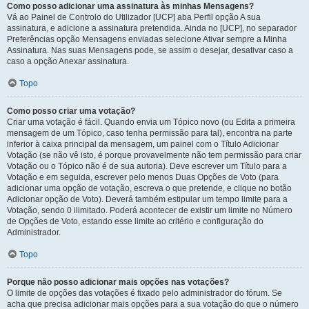
Como posso adicionar uma assinatura às minhas Mensagens?
Vá ao Painel de Controlo do Utilizador [UCP] aba Perfil opção A sua
assinatura, e adicione a assinatura pretendida. Ainda no [UCP], no separador
Preferências opção Mensagens enviadas selecione Ativar sempre a Minha
Assinatura. Nas suas Mensagens pode, se assim o desejar, desativar caso a
caso a opção Anexar assinatura.
Topo
Como posso criar uma votação?
Criar uma votação é fácil. Quando envia um Tópico novo (ou Edita a primeira
mensagem de um Tópico, caso tenha permissão para tal), encontra na parte
inferior à caixa principal da mensagem, um painel com o Título Adicionar
Votação (se não vê isto, é porque provavelmente não tem permissão para criar
Votação ou o Tópico não é de sua autoria). Deve escrever um Título para a
Votação e em seguida, escrever pelo menos Duas Opções de Voto (para
adicionar uma opção de votação, escreva o que pretende, e clique no botão
Adicionar opção de Voto). Deverá também estipular um tempo limite para a
Votação, sendo 0 ilimitado. Poderá acontecer de existir um limite no Número
de Opções de Voto, estando esse limite ao critério e configuração do
Administrador.
Topo
Porque não posso adicionar mais opções nas votações?
O limite de opções das votações é fixado pelo administrador do fórum. Se
acha que precisa adicionar mais opções para a sua votação do que o número