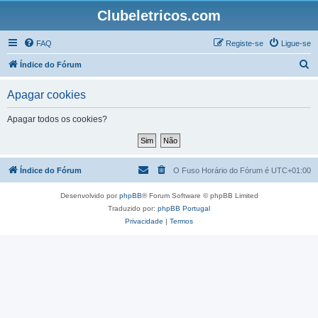
Clubeletricos.com
FAQ
Registe-se
Ligue-se
P
Índice do Fórum
e
Apagar cookies
s
q
Apagar todos os cookies?
u
i
s
Índice do Fórum
O Fuso Horário do Fórum é
UTC+01:00
a
Desenvolvido por
phpBB
® Forum Software © phpBB Limited
r
Traduzido por:
phpBB Portugal
Privacidade
|
Termos