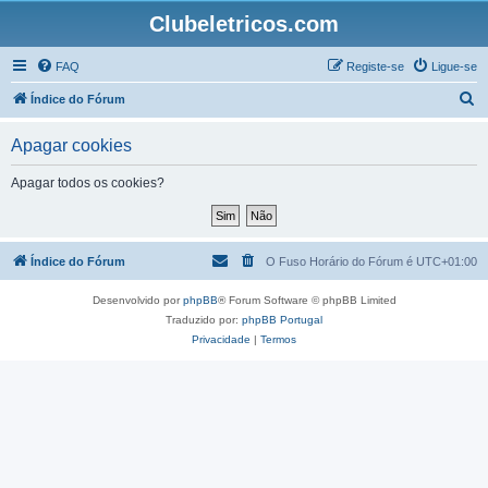
Clubeletricos.com
FAQ
Registe-se
Ligue-se
P
Índice do Fórum
e
Apagar cookies
s
q
Apagar todos os cookies?
u
i
s
Índice do Fórum
O Fuso Horário do Fórum é
UTC+01:00
a
Desenvolvido por
phpBB
® Forum Software © phpBB Limited
r
Traduzido por:
phpBB Portugal
Privacidade
|
Termos