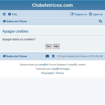
Clubeletricos.com
FAQ
Registe-se
Ligue-se
P
Índice do Fórum
e
Apagar cookies
s
q
Apagar todos os cookies?
u
i
s
Índice do Fórum
O Fuso Horário do Fórum é
UTC+01:00
a
Desenvolvido por
phpBB
® Forum Software © phpBB Limited
r
Traduzido por:
phpBB Portugal
Privacidade
|
Termos