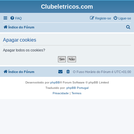
Clubeletricos.com
FAQ
Registe-se
Ligue-se
P
Índice do Fórum
e
Apagar cookies
s
q
Apagar todos os cookies?
u
i
s
Índice do Fórum
O Fuso Horário do Fórum é
UTC+01:00
a
Desenvolvido por
phpBB
® Forum Software © phpBB Limited
r
Traduzido por:
phpBB Portugal
Privacidade
|
Termos