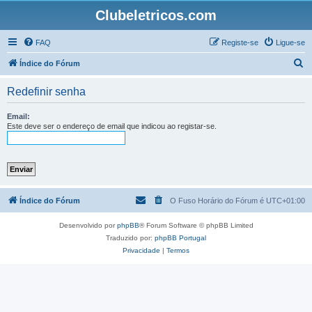
Clubeletricos.com
FAQ
Registe-se
Ligue-se
P
Índice do Fórum
e
Redefinir senha
s
q
Email:
Este deve ser o endereço de email que indicou ao registar-se.
u
i
s
a
r
Índice do Fórum
O Fuso Horário do Fórum é
UTC+01:00
Desenvolvido por
phpBB
® Forum Software © phpBB Limited
Traduzido por:
phpBB Portugal
Privacidade
|
Termos