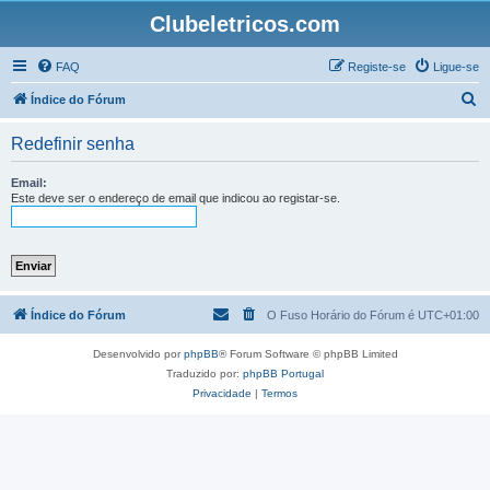
Clubeletricos.com
FAQ
Registe-se
Ligue-se
P
Índice do Fórum
e
Redefinir senha
s
q
Email:
Este deve ser o endereço de email que indicou ao registar-se.
u
i
s
a
r
Índice do Fórum
O Fuso Horário do Fórum é
UTC+01:00
Desenvolvido por
phpBB
® Forum Software © phpBB Limited
Traduzido por:
phpBB Portugal
Privacidade
|
Termos