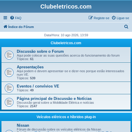
Clubeletricos.com
FAQ
Registe-se
Ligue-se
P
Índice do Fórum
e
Data/Hora: 10 ago 2026, 13:59
s
Clubeletricos.com
q
Discussão sobre o Forum
u
Aqui pode colocar as suas questões acerca do funcionamento do forum
Tópicos:
61
i
Apresentações
s
Aqui podem e devem apresentar-se e dizer-nos porque estão interessados
num VE.
a
Tópicos:
539
r
Eventos / convívios VE
Tópicos:
49
Página principal de Discussão e Notícias
Discussão geral sobre a Mobilidade Elétrica e notícias
Tópicos:
2147
Veículos elétricos e híbridos plug-in
Nissan
Fórum de discussão sobre os veículos elétricos da Nissan