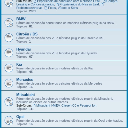
Sub-fóruns:
Experiência de condução com o Nissan LEAF
,
Compra.
Leasing e Concessionários
,
Proprietários do Nissan Leaf
,
Problemas/Avarias
,
Fotos, Vídeos e Sons
Tópicos:
2031
BMW
Fórum de discussão sobre todos os modelos elétricos plug-in da BMW.
Tópicos:
81
Citroën / DS
Fórum de discussão dos VE e híbridos plug-in da Citroën e DS.
Tópicos:
1
Hyundai
Fórum de discussão dos VE e híbridos plug-in da Hyundai
Tópicos:
67
Kia
Fórum de discussão sobre os modelos elétricos da Kia.
Tópicos:
45
Mercedes
Fórum de discussão sobre os veículos elétricos da Mercedes
Tópicos:
16
Mitsubishi
Fórum de discussão sobre os modelos elétricos plug-in da Mitsubishi,
incluindo os clones de outras marcas.
Sub-fórum:
Mitsubishi I-MiEV, Citroen C0 e Peugeot Ion
Tópicos:
111
Opel
Fórum de discussão sobre os modelos elétricos plug-in da Opel e derivados.
Tópicos:
16