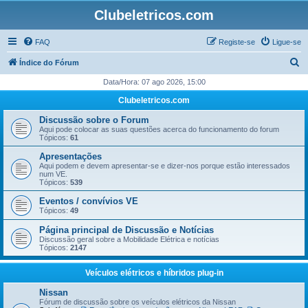
Clubeletricos.com
FAQ
Registe-se
Ligue-se
P
Índice do Fórum
e
Data/Hora: 07 ago 2026, 15:00
s
Clubeletricos.com
q
Discussão sobre o Forum
u
Aqui pode colocar as suas questões acerca do funcionamento do forum
Tópicos:
61
i
Apresentações
s
Aqui podem e devem apresentar-se e dizer-nos porque estão interessados
num VE.
a
Tópicos:
539
r
Eventos / convívios VE
Tópicos:
49
Página principal de Discussão e Notícias
Discussão geral sobre a Mobilidade Elétrica e notícias
Tópicos:
2147
Veículos elétricos e híbridos plug-in
Nissan
Fórum de discussão sobre os veículos elétricos da Nissan