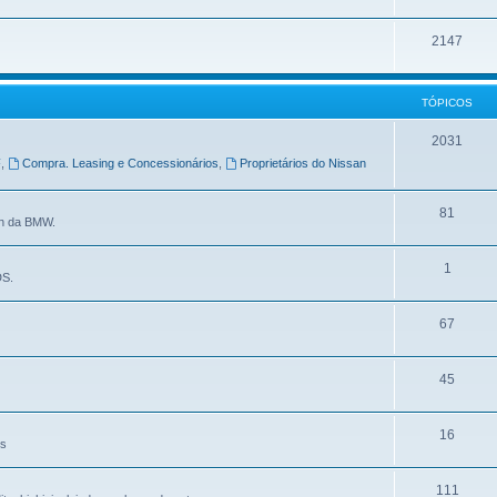
2147
TÓPICOS
2031
F
,
Compra. Leasing e Concessionários
,
Proprietários do Nissan
81
in da BMW.
1
DS.
67
45
16
es
111