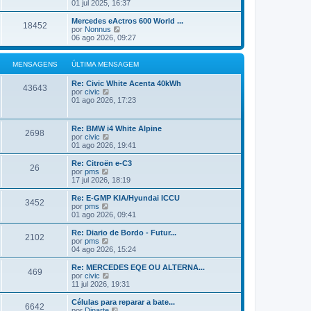
ú
e
01 jul 2025, 16:37
a
l
j
M
t
a
Mercedes eActros 600 World ...
e
18452
i
a
V
por
Nonnus
n
m
ú
e
06 ago 2026, 09:27
s
a
l
j
a
M
t
a
g
e
i
a
MENSAGENS
ÚLTIMA MENSAGEM
e
n
m
ú
m
s
a
l
Re: Civic White Acenta 40kWh
a
M
t
43643
V
por
civic
g
e
i
e
01 ago 2026, 17:23
e
n
m
j
m
s
a
a
a
M
a
g
Re: BMW i4 White Alpine
e
2698
ú
e
V
por
civic
n
l
m
e
01 ago 2026, 19:41
s
t
j
a
i
a
g
Re: Citroën e-C3
m
26
a
e
V
por
pms
a
ú
m
e
17 jul 2026, 18:19
M
l
j
e
t
a
Re: E-GMP KIA/Hyundai ICCU
n
3452
i
a
V
por
pms
s
m
ú
e
01 ago 2026, 09:41
a
a
l
j
g
M
t
a
Re: Diario de Bordo - Futur...
e
e
2102
i
a
V
por
pms
m
n
m
ú
e
04 ago 2026, 15:24
s
a
l
j
a
M
t
a
Re: MERCEDES EQE OU ALTERNA...
g
e
469
i
a
V
por
civic
e
n
m
ú
e
11 jul 2026, 19:31
m
s
a
l
j
a
M
t
a
Células para reparar a bate...
g
e
6642
i
a
V
por
Dinarte