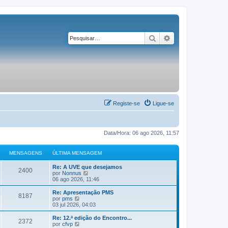
Pesquisar
Pesquisa avançad
Registe-se
Ligue-se
Data/Hora: 06 ago 2026, 11:57
MENSAGENS
ÚLTIMA MENSAGEM
Re: A UVE que desejamos
2400
V
por
Nonnus
e
06 ago 2026, 11:46
j
a
Re: Apresentação PMS
8187
a
V
por
pms
ú
e
03 jul 2026, 04:03
l
j
t
a
Re: 12.ª edição do Encontro...
2372
i
a
V
por
cfvp
m