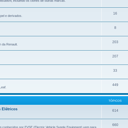
tsubishi, incluindo os clones de outras marcas.
16
pel e derivados.
8
203
n da Renault.
207
33
449
Leaf.
TÓPICOS
 Elétricos
614
660
m conhecidos por EVSE (Electric Vehicle Supply Equipment) vem para