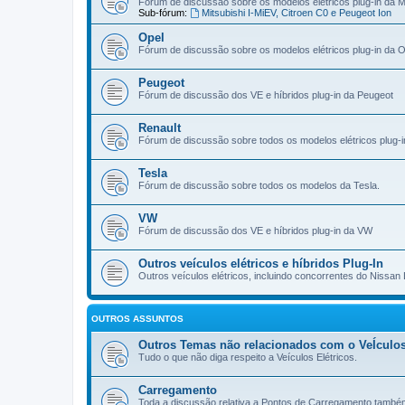
Fórum de discussão sobre os modelos elétricos plug-in da Mi
Sub-fórum:
Mitsubishi I-MiEV, Citroen C0 e Peugeot Ion
Opel
Fórum de discussão sobre os modelos elétricos plug-in da O
Peugeot
Fórum de discussão dos VE e híbridos plug-in da Peugeot
Renault
Fórum de discussão sobre todos os modelos elétricos plug-i
Tesla
Fórum de discussão sobre todos os modelos da Tesla.
VW
Fórum de discussão dos VE e híbridos plug-in da VW
Outros veículos elétricos e híbridos Plug-In
Outros veículos elétricos, incluindo concorrentes do Nissan 
OUTROS ASSUNTOS
Outros Temas não relacionados com o VeÍculos
Tudo o que não diga respeito a Veículos Elétricos.
Carregamento
Toda a discussão relativa a Pontos de Carregamento també