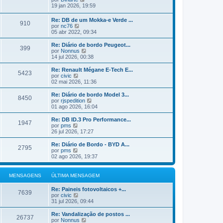
e
n
m
ú
e
19 jan 2026, 19:59
m
s
a
l
j
a
M
t
a
Re: DB de um Mokka-e Verde ...
g
e
i
910
a
V
por
nc76
e
n
m
ú
e
05 abr 2022, 09:34
m
s
a
l
j
a
M
t
a
Re: Diário de bordo Peugeot...
g
e
i
399
a
V
por
Nonnus
e
n
m
ú
e
14 jul 2026, 00:38
m
s
a
l
j
a
M
t
a
Re: Renault Mégane E-Tech E...
g
e
5423
i
a
V
por
civic
e
n
m
ú
e
02 mai 2026, 11:36
m
s
a
l
j
a
M
t
a
Re: Diário de bordo Model 3...
g
e
8450
i
a
V
por
rjspedition
e
n
m
ú
e
01 ago 2026, 16:04
m
s
a
l
j
a
M
t
a
Re: DB ID.3 Pro Performance...
g
e
1947
i
a
V
por
pms
e
n
m
ú
e
26 jul 2026, 17:27
m
s
a
l
j
a
M
t
a
Re: Diário de Bordo - BYD A...
g
e
2795
i
a
V
por
pms
e
n
m
ú
e
02 ago 2026, 19:37
m
s
a
l
j
a
M
t
a
g
e
i
a
MENSAGENS
ÚLTIMA MENSAGEM
e
n
m
ú
m
s
a
l
Re: Paineis fotovoltaicos +...
a
M
t
7639
V
por
civic
g
e
i
e
31 jul 2026, 09:44
e
n
m
j
m
s
a
a
Re: Vandalização de postos ...
a
M
26737
a
V
por
Nonnus
g
e