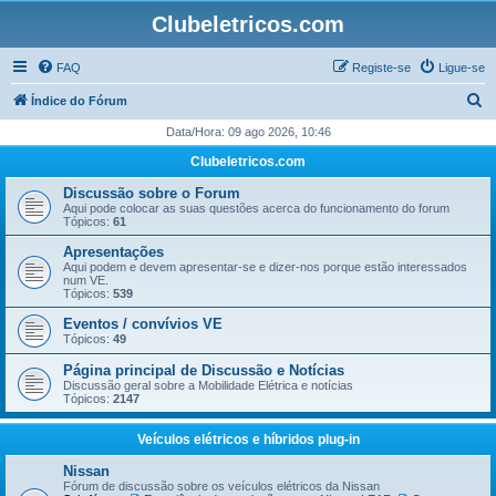
Clubeletricos.com
FAQ
Registe-se
Ligue-se
P
Índice do Fórum
e
Data/Hora: 09 ago 2026, 10:46
s
Clubeletricos.com
q
Discussão sobre o Forum
u
Aqui pode colocar as suas questões acerca do funcionamento do forum
Tópicos:
61
i
Apresentações
s
Aqui podem e devem apresentar-se e dizer-nos porque estão interessados
num VE.
a
Tópicos:
539
r
Eventos / convívios VE
Tópicos:
49
Página principal de Discussão e Notícias
Discussão geral sobre a Mobilidade Elétrica e notícias
Tópicos:
2147
Veículos elétricos e híbridos plug-in
Nissan
Fórum de discussão sobre os veículos elétricos da Nissan