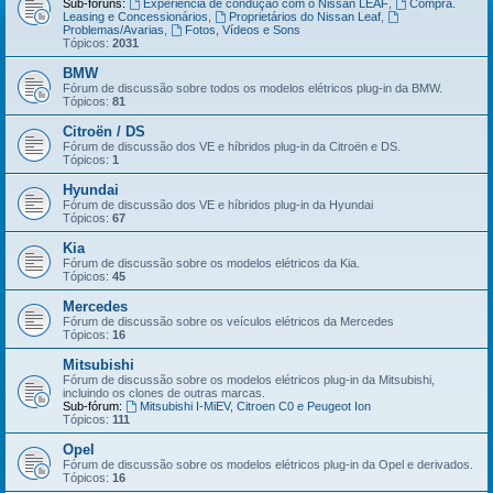
Sub-fóruns:
Experiência de condução com o Nissan LEAF
,
Compra.
Leasing e Concessionários
,
Proprietários do Nissan Leaf
,
Problemas/Avarias
,
Fotos, Vídeos e Sons
Tópicos:
2031
BMW
Fórum de discussão sobre todos os modelos elétricos plug-in da BMW.
Tópicos:
81
Citroën / DS
Fórum de discussão dos VE e híbridos plug-in da Citroën e DS.
Tópicos:
1
Hyundai
Fórum de discussão dos VE e híbridos plug-in da Hyundai
Tópicos:
67
Kia
Fórum de discussão sobre os modelos elétricos da Kia.
Tópicos:
45
Mercedes
Fórum de discussão sobre os veículos elétricos da Mercedes
Tópicos:
16
Mitsubishi
Fórum de discussão sobre os modelos elétricos plug-in da Mitsubishi,
incluindo os clones de outras marcas.
Sub-fórum:
Mitsubishi I-MiEV, Citroen C0 e Peugeot Ion
Tópicos:
111
Opel
Fórum de discussão sobre os modelos elétricos plug-in da Opel e derivados.
Tópicos:
16