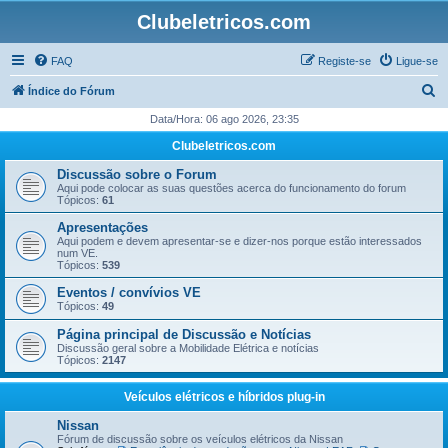
Clubeletricos.com
FAQ
Registe-se
Ligue-se
P
Índice do Fórum
e
Data/Hora: 06 ago 2026, 23:35
s
Clubeletricos.com
q
Discussão sobre o Forum
u
Aqui pode colocar as suas questões acerca do funcionamento do forum
Tópicos:
61
i
Apresentações
s
Aqui podem e devem apresentar-se e dizer-nos porque estão interessados
num VE.
a
Tópicos:
539
r
Eventos / convívios VE
Tópicos:
49
Página principal de Discussão e Notícias
Discussão geral sobre a Mobilidade Elétrica e notícias
Tópicos:
2147
Veículos elétricos e híbridos plug-in
Nissan
Fórum de discussão sobre os veículos elétricos da Nissan