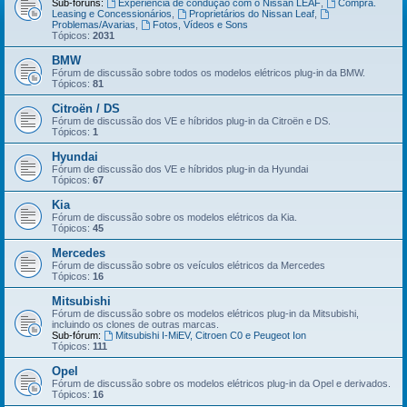
Sub-fóruns:
Experiência de condução com o Nissan LEAF
,
Compra.
Leasing e Concessionários
,
Proprietários do Nissan Leaf
,
Problemas/Avarias
,
Fotos, Vídeos e Sons
Tópicos:
2031
BMW
Fórum de discussão sobre todos os modelos elétricos plug-in da BMW.
Tópicos:
81
Citroën / DS
Fórum de discussão dos VE e híbridos plug-in da Citroën e DS.
Tópicos:
1
Hyundai
Fórum de discussão dos VE e híbridos plug-in da Hyundai
Tópicos:
67
Kia
Fórum de discussão sobre os modelos elétricos da Kia.
Tópicos:
45
Mercedes
Fórum de discussão sobre os veículos elétricos da Mercedes
Tópicos:
16
Mitsubishi
Fórum de discussão sobre os modelos elétricos plug-in da Mitsubishi,
incluindo os clones de outras marcas.
Sub-fórum:
Mitsubishi I-MiEV, Citroen C0 e Peugeot Ion
Tópicos:
111
Opel
Fórum de discussão sobre os modelos elétricos plug-in da Opel e derivados.
Tópicos:
16