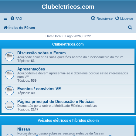
Clubeletricos.com
FAQ
Registe-se
Ligue-se
P
Índice do Fórum
e
Data/Hora: 07 ago 2026, 07:22
s
Clubeletricos.com
q
Discussão sobre o Forum
u
Aqui pode colocar as suas questões acerca do funcionamento do forum
Tópicos:
61
i
Apresentações
s
Aqui podem e devem apresentar-se e dizer-nos porque estão interessados
num VE.
a
Tópicos:
539
r
Eventos / convívios VE
Tópicos:
49
Página principal de Discussão e Notícias
Discussão geral sobre a Mobilidade Elétrica e notícias
Tópicos:
2147
Veículos elétricos e híbridos plug-in
Nissan
Fórum de discussão sobre os veículos elétricos da Nissan