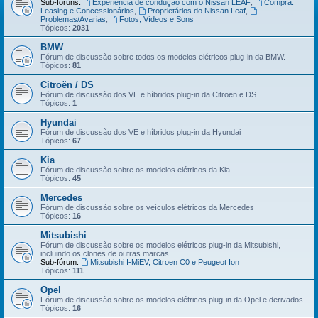
Sub-fóruns:
Experiência de condução com o Nissan LEAF
,
Compra.
Leasing e Concessionários
,
Proprietários do Nissan Leaf
,
Problemas/Avarias
,
Fotos, Vídeos e Sons
Tópicos:
2031
BMW
Fórum de discussão sobre todos os modelos elétricos plug-in da BMW.
Tópicos:
81
Citroën / DS
Fórum de discussão dos VE e híbridos plug-in da Citroën e DS.
Tópicos:
1
Hyundai
Fórum de discussão dos VE e híbridos plug-in da Hyundai
Tópicos:
67
Kia
Fórum de discussão sobre os modelos elétricos da Kia.
Tópicos:
45
Mercedes
Fórum de discussão sobre os veículos elétricos da Mercedes
Tópicos:
16
Mitsubishi
Fórum de discussão sobre os modelos elétricos plug-in da Mitsubishi,
incluindo os clones de outras marcas.
Sub-fórum:
Mitsubishi I-MiEV, Citroen C0 e Peugeot Ion
Tópicos:
111
Opel
Fórum de discussão sobre os modelos elétricos plug-in da Opel e derivados.
Tópicos:
16