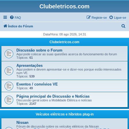
Clubeletricos.com
FAQ
Registe-se
Ligue-se
P
Índice do Fórum
e
Data/Hora: 08 ago 2026, 14:31
s
Clubeletricos.com
q
Discussão sobre o Forum
u
Aqui pode colocar as suas questões acerca do funcionamento do forum
Tópicos:
61
i
Apresentações
s
Aqui podem e devem apresentar-se e dizer-nos porque estão interessados
num VE.
a
Tópicos:
539
r
Eventos / convívios VE
Tópicos:
49
Página principal de Discussão e Notícias
Discussão geral sobre a Mobilidade Elétrica e notícias
Tópicos:
2147
Veículos elétricos e híbridos plug-in
Nissan
Fórum de discussão sobre os veículos elétricos da Nissan