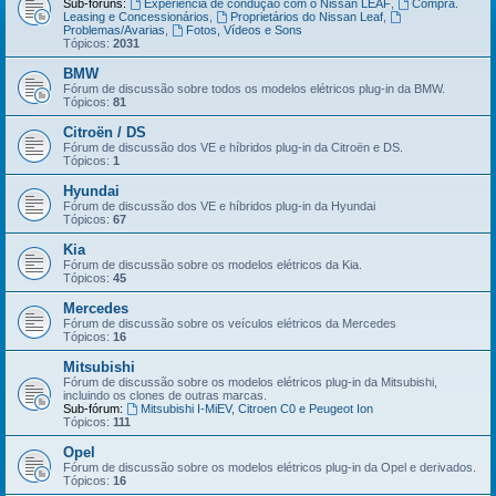
Sub-fóruns:
Experiência de condução com o Nissan LEAF
,
Compra.
Leasing e Concessionários
,
Proprietários do Nissan Leaf
,
Problemas/Avarias
,
Fotos, Vídeos e Sons
Tópicos:
2031
BMW
Fórum de discussão sobre todos os modelos elétricos plug-in da BMW.
Tópicos:
81
Citroën / DS
Fórum de discussão dos VE e híbridos plug-in da Citroën e DS.
Tópicos:
1
Hyundai
Fórum de discussão dos VE e híbridos plug-in da Hyundai
Tópicos:
67
Kia
Fórum de discussão sobre os modelos elétricos da Kia.
Tópicos:
45
Mercedes
Fórum de discussão sobre os veículos elétricos da Mercedes
Tópicos:
16
Mitsubishi
Fórum de discussão sobre os modelos elétricos plug-in da Mitsubishi,
incluindo os clones de outras marcas.
Sub-fórum:
Mitsubishi I-MiEV, Citroen C0 e Peugeot Ion
Tópicos:
111
Opel
Fórum de discussão sobre os modelos elétricos plug-in da Opel e derivados.
Tópicos:
16