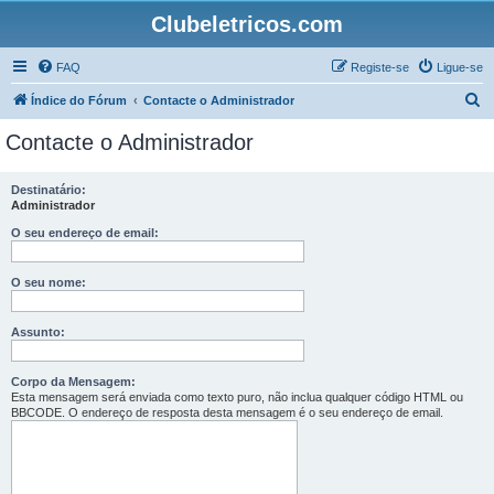
Clubeletricos.com
FAQ
Registe-se
Ligue-se
P
Índice do Fórum
Contacte o Administrador
e
Contacte o Administrador
s
q
Destinatário:
Administrador
u
i
O seu endereço de email:
s
O seu nome:
a
r
Assunto:
Corpo da Mensagem:
Esta mensagem será enviada como texto puro, não inclua qualquer código HTML ou
BBCODE. O endereço de resposta desta mensagem é o seu endereço de email.