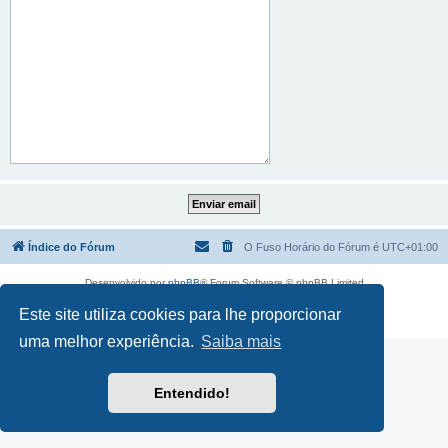
Índice do Fórum
O Fuso Horário do Fórum é
UTC+01:00
Desenvolvido por
phpBB
® Forum Software © phpBB Limited
Traduzido por:
phpBB Portugal
Este site utiliza cookies para lhe proporcionar
Privacidade
|
Termos
uma melhor experiência.
Saiba mais
Entendido!