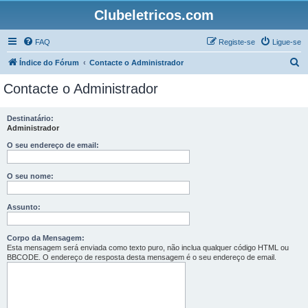
Clubeletricos.com
FAQ
Registe-se
Ligue-se
P
Índice do Fórum
Contacte o Administrador
e
Contacte o Administrador
s
q
Destinatário:
Administrador
u
i
O seu endereço de email:
s
O seu nome:
a
r
Assunto:
Corpo da Mensagem:
Esta mensagem será enviada como texto puro, não inclua qualquer código HTML ou
BBCODE. O endereço de resposta desta mensagem é o seu endereço de email.