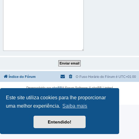
Índice do Fórum
O Fuso Horário do Fórum é
UTC+01:00
Desenvolvido por
phpBB
® Forum Software © phpBB Limited
Traduzido por:
phpBB Portugal
Este site utiliza cookies para lhe proporcionar
Privacidade
|
Termos
uma melhor experiência.
Saiba mais
Entendido!