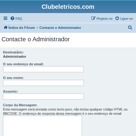
Clubeletricos.com
FAQ
Registe-se
Ligue-se
P
Índice do Fórum
Contacte o Administrador
e
Contacte o Administrador
s
q
Destinatário:
Administrador
u
i
O seu endereço de email:
s
O seu nome:
a
r
Assunto:
Corpo da Mensagem:
Esta mensagem será enviada como texto puro, não inclua qualquer código HTML ou
BBCODE. O endereço de resposta desta mensagem é o seu endereço de email.