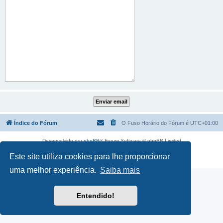
Índice do Fórum
O Fuso Horário do Fórum é
UTC+01:00
Desenvolvido por
phpBB
® Forum Software © phpBB Limited
Traduzido por:
phpBB Portugal
Este site utiliza cookies para lhe proporcionar
Privacidade
|
Termos
uma melhor experiência.
Saiba mais
Entendido!