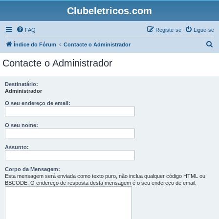
Clubeletricos.com
FAQ
Registe-se
Ligue-se
P
Índice do Fórum
Contacte o Administrador
e
Contacte o Administrador
s
q
Destinatário:
Administrador
u
i
O seu endereço de email:
s
O seu nome:
a
r
Assunto:
Corpo da Mensagem:
Esta mensagem será enviada como texto puro, não inclua qualquer código HTML ou
BBCODE. O endereço de resposta desta mensagem é o seu endereço de email.