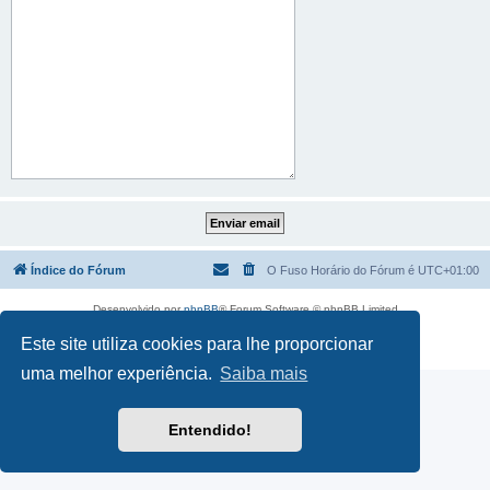
Índice do Fórum
O Fuso Horário do Fórum é
UTC+01:00
Desenvolvido por
phpBB
® Forum Software © phpBB Limited
Traduzido por:
phpBB Portugal
Este site utiliza cookies para lhe proporcionar
Privacidade
|
Termos
uma melhor experiência.
Saiba mais
Entendido!