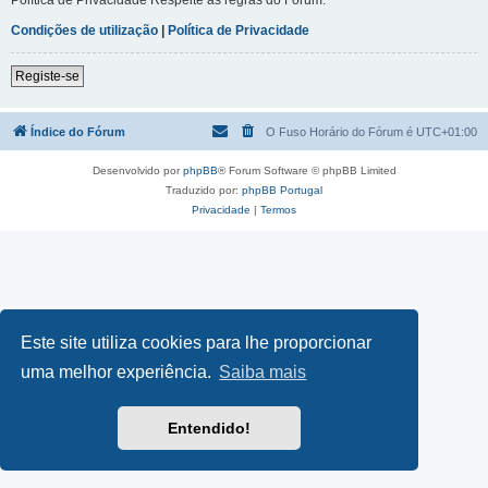
Condições de utilização
|
Política de Privacidade
Registe-se
Índice do Fórum
O Fuso Horário do Fórum é
UTC+01:00
Desenvolvido por
phpBB
® Forum Software © phpBB Limited
Traduzido por:
phpBB Portugal
Privacidade
|
Termos
Este site utiliza cookies para lhe proporcionar
uma melhor experiência.
Saiba mais
Entendido!