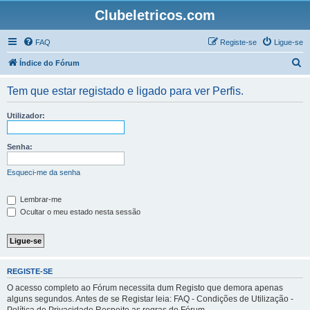
Clubeletricos.com
FAQ
Registe-se
Ligue-se
P
Índice do Fórum
e
Tem que estar registado e ligado para ver Perfis.
s
q
Utilizador:
u
i
Senha:
s
Esqueci-me da senha
a
r
Lembrar-me
Ocultar o meu estado nesta sessão
REGISTE-SE
O acesso completo ao Fórum necessita dum Registo que demora apenas
alguns segundos. Antes de se Registar leia: FAQ - Condições de Utilização -
Política de Privacidade Respeite as regras do Fórum.