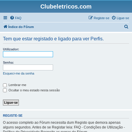
Clubeletricos.com
FAQ
Registe-se
Ligue-se
P
Índice do Fórum
e
Tem que estar registado e ligado para ver Perfis.
s
q
Utilizador:
u
i
Senha:
s
Esqueci-me da senha
a
r
Lembrar-me
Ocultar o meu estado nesta sessão
REGISTE-SE
O acesso completo ao Fórum necessita dum Registo que demora apenas
alguns segundos. Antes de se Registar leia: FAQ - Condições de Utilização -
Política de Privacidade Respeite as regras do Fórum.