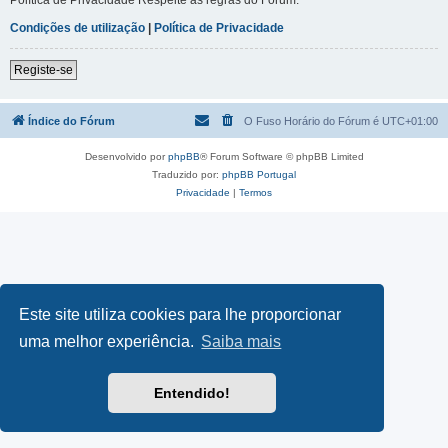
Condições de utilização
|
Política de Privacidade
Registe-se
Índice do Fórum
O Fuso Horário do Fórum é
UTC+01:00
Desenvolvido por
phpBB
® Forum Software © phpBB Limited
Traduzido por:
phpBB Portugal
Privacidade
|
Termos
Este site utiliza cookies para lhe proporcionar
uma melhor experiência.
Saiba mais
Entendido!