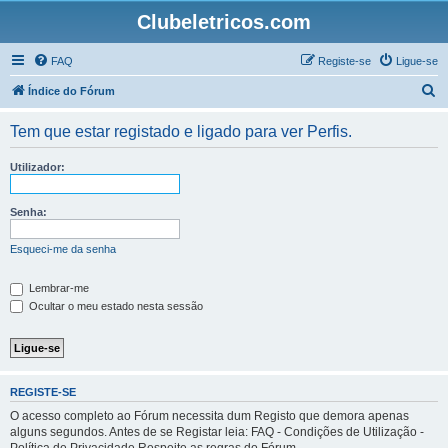
Clubeletricos.com
FAQ
Registe-se
Ligue-se
P
Índice do Fórum
e
Tem que estar registado e ligado para ver Perfis.
s
q
Utilizador:
u
i
Senha:
s
Esqueci-me da senha
a
r
Lembrar-me
Ocultar o meu estado nesta sessão
REGISTE-SE
O acesso completo ao Fórum necessita dum Registo que demora apenas
alguns segundos. Antes de se Registar leia: FAQ - Condições de Utilização -
Política de Privacidade Respeite as regras do Fórum.