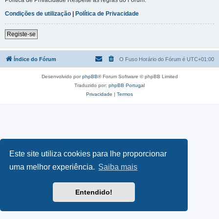
Condições de utilização
|
Política de Privacidade
Registe-se
Índice do Fórum
O Fuso Horário do Fórum é
UTC+01:00
Desenvolvido por
phpBB
® Forum Software © phpBB Limited
Traduzido por:
phpBB Portugal
Privacidade
|
Termos
Este site utiliza cookies para lhe proporcionar
uma melhor experiência.
Saiba mais
Entendido!