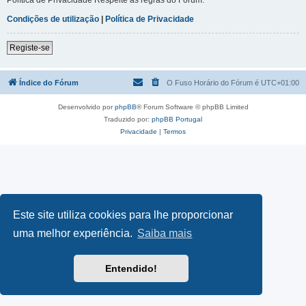
Condições de utilização
|
Política de Privacidade
Registe-se
Índice do Fórum
O Fuso Horário do Fórum é
UTC+01:00
Desenvolvido por
phpBB
® Forum Software © phpBB Limited
Traduzido por:
phpBB Portugal
Privacidade
|
Termos
Este site utiliza cookies para lhe proporcionar
uma melhor experiência.
Saiba mais
Entendido!