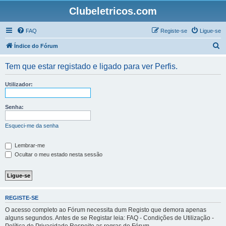
Clubeletricos.com
FAQ
Registe-se
Ligue-se
P
Índice do Fórum
e
Tem que estar registado e ligado para ver Perfis.
s
q
Utilizador:
u
i
Senha:
s
Esqueci-me da senha
a
r
Lembrar-me
Ocultar o meu estado nesta sessão
REGISTE-SE
O acesso completo ao Fórum necessita dum Registo que demora apenas
alguns segundos. Antes de se Registar leia: FAQ - Condições de Utilização -
Política de Privacidade Respeite as regras do Fórum.