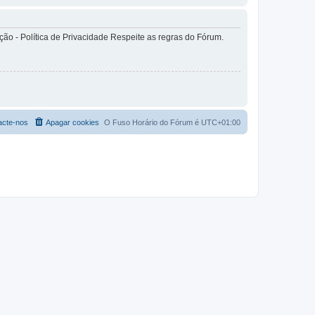
o - Política de Privacidade Respeite as regras do Fórum.
acte-nos
Apagar cookies
O Fuso Horário do Fórum é
UTC+01:00