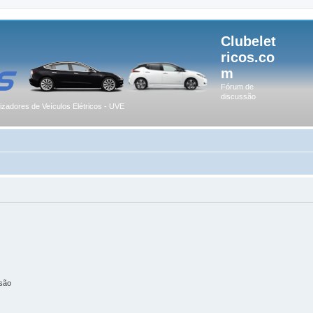
Clubelet
ricos.co
m
Fórum de
discussão
lizadores de Veículos Elétricos - UVE
são