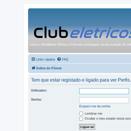
sobre a Mobilidade Elétrica e Parceiro privilegiado da Associação de Uti
Links rápidos
FAQ
Índice do Fórum
Tem que estar registado e ligado para ver Perfis.
Utilizador:
Senha:
Esqueci-me da senha
Lembrar-me
Ocultar o meu estado nesta ses