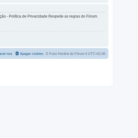
o - Política de Privacidade Respeite as regras do Fórum.
acte-nos
Apagar cookies
O Fuso Horário do Fórum é
UTC+01:00