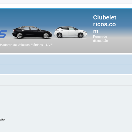
Clubelet
ricos.co
m
Fórum de
discussão
lizadores de Veículos Elétricos - UVE
são