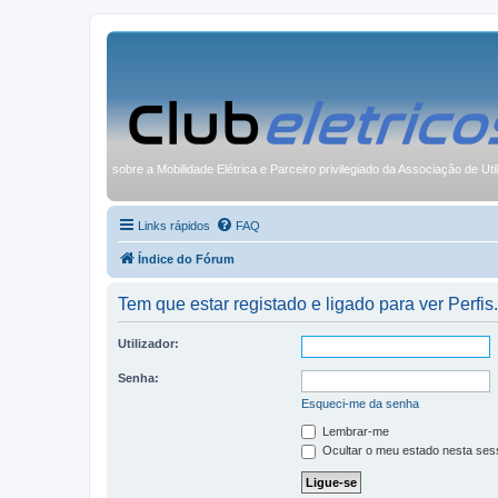
sobre a Mobilidade Elétrica e Parceiro privilegiado da Associação de Uti
Links rápidos
FAQ
Índice do Fórum
Tem que estar registado e ligado para ver Perfis.
Utilizador:
Senha:
Esqueci-me da senha
Lembrar-me
Ocultar o meu estado nesta ses